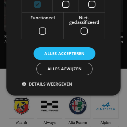
Functioneel
Niet-
geclassificeerd
Raad jij onze nieuwe duurtester? -
De Renault Twingo heeft een
AutoRAI TV
opvallende snelheidsmeter! -
AutoRAI TV
ALLES ACCEPTEREN
ALLES AFWIJZEN
Alle automerken
Selecteer een merk voor meer informatie, modellen
DETAILS WEERGEVEN
en alle nieuwsberichten
Strikt noodzakelijk
Prestatie
Targeting
Functioneel
Niet-geclassificeerd
Abarth
Aiways
Alfa Romeo
Alpine
Strikt noodzakelijke cookies maken de