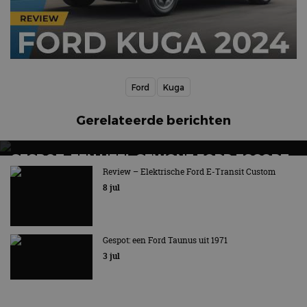
Ford
Kuga
Gerelateerde berichten
GESPOT: EEN HEEL GEWONE FORD ESCORT
ESTATE UIT 1977
Review – Elektrische Ford E-Transit Custom
8 jul
Nu eens geen rallyauto
Gespot: een Ford Taunus uit 1971
3 jul