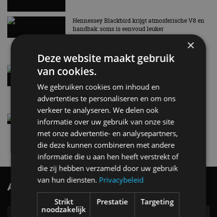
Hennessey Blackbird krijgt atmosferische V8 en
handbak: soms is eenvoud leuker
5 aug
×
Deze website maakt gebruik
van cookies.
Audi A2 e-Tron mikt op verbruik van 12,8 kWh
per 100 kilometer
We gebruiken cookies om inhoud en
4 aug
advertenties te personaliseren en om ons
verkeer te analyseren. We delen ook
Elektrische Geely E2 (tijdelijk) net zo goedkoop
informatie over uw gebruik van onze site
als een Renault Twingo
met onze advertentie- en analysepartners,
4 aug
die deze kunnen combineren met andere
informatie die u aan hen heeft verstrekt of
die zij hebben verzameld door uw gebruik
van hun diensten.
Privacybeleid
AutoRAI.nl TV
SUBSCRIBE
Strikt
Prestatie
Targeting
noodzakelijk