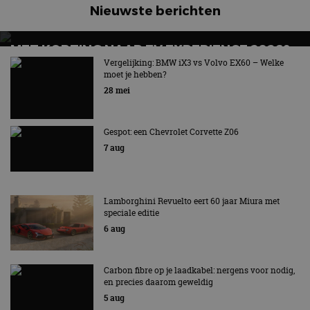
Nieuwste berichten
MET KORTING NAAR EV EXPERIENCE 2026?
AUTORAI REGELT HET!
Vergelijking: BMW iX3 vs Volvo EX60 – Welke
moet je hebben?
EV Experience 2026 van 24 tot 26 september
28 mei
Gespot: een Chevrolet Corvette Z06
7 aug
Lamborghini Revuelto eert 60 jaar Miura met
speciale editie
6 aug
Carbon fibre op je laadkabel: nergens voor nodig,
en precies daarom geweldig
5 aug