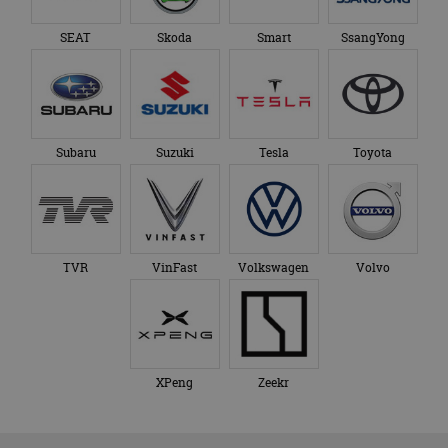
SEAT
Skoda
Smart
SsangYong
Subaru
Suzuki
Tesla
Toyota
TVR
VinFast
Volkswagen
Volvo
XPeng
Zeekr