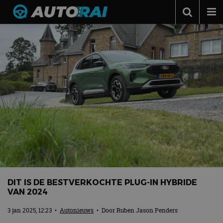
Autonieuws
Podcast
Autotests
Automerken
Adverteren
Contact
MotorRAI.nl
DIT IS DE BESTVERKOCHTE PLUG-IN HYBRIDE
VAN 2024
3 jan 2025, 12:23
•
Autonieuws
• Door
Ruben Jason Penders