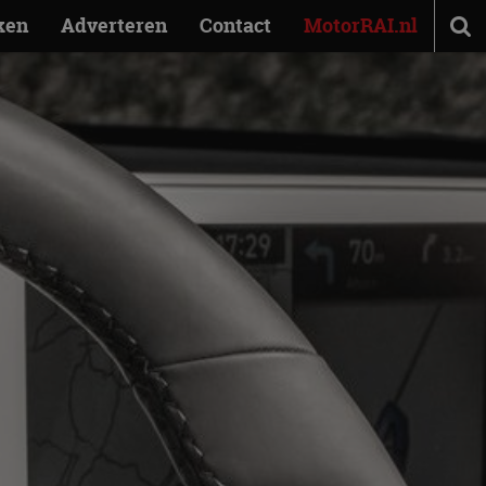
ken
Adverteren
Contact
MotorRAI.nl