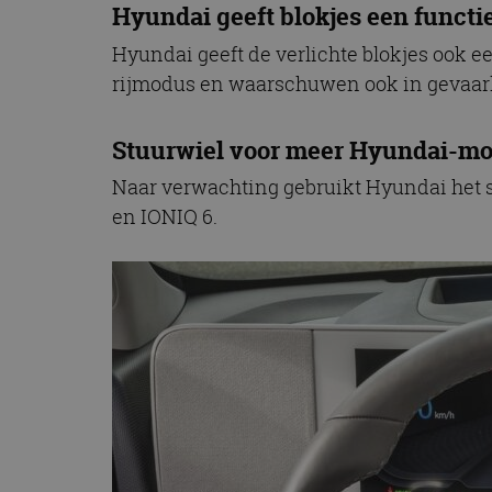
Hyundai geeft blokjes een functi
CookieScriptConse
Hyundai geeft de verlichte blokjes ook ee
rijmodus en waarschuwen ook in gevaarli
Naam
Naam
omx_consent
Stuurwiel voor meer Hyundai-mo
Aanbiede
Naam
Domein
g_id_202604151153
_ga
Naar verwachting gebruikt Hyundai het s
_fbp
Meta Pla
Inc.
en IONIQ 6.
.autorai.n
_gcl_au
Google L
.autorai.n
_ga_SC6JKZPPKY
IDE
Google L
.doublecl