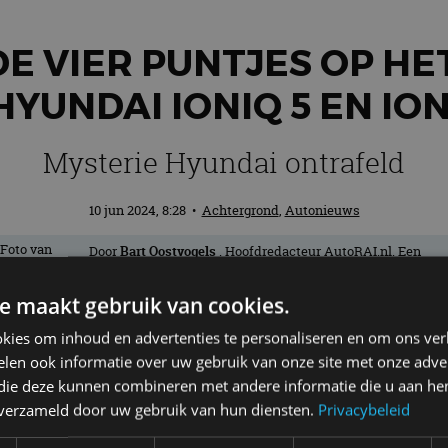
DE VIER PUNTJES OP HE
HYUNDAI IONIQ 5 EN ION
Mysterie Hyundai ontrafeld
10 jun 2024, 8:28
•
Achtergrond
,
Autonieuws
Door
Bart Oostvogels
. Hoofdredacteur AutoRAI.nl. Een
échte nieuwsjager en liefhebber van auto’s. Hoe lichter, ho
beter! Als het maar wielen heeft.
e maakt gebruik van cookies.
kies om inhoud en advertenties te personaliseren en om ons ver
an de autofabrikant ontbreekt. De laatst
len ook informatie over uw gebruik van onze site met onze adver
 die deze kunnen combineren met andere informatie die u aan hen
euze? Welnu, het mysterie rondom het m
n verzameld door uw gebruik van hun diensten.
Privacybeleid
pgelost. Want de vier verlichte puntjes 