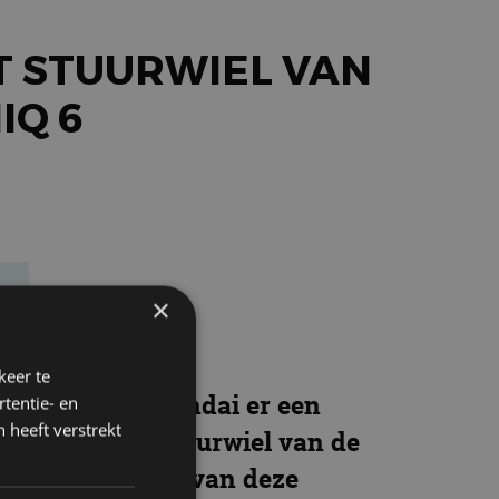
T STUURWIEL VAN
IQ 6
e
×
keer te
e tijd heeft Hyundai er een
tentie- en
 heeft verstrekt
erklogo-loze stuurwiel van de
op het stuurwiel van deze