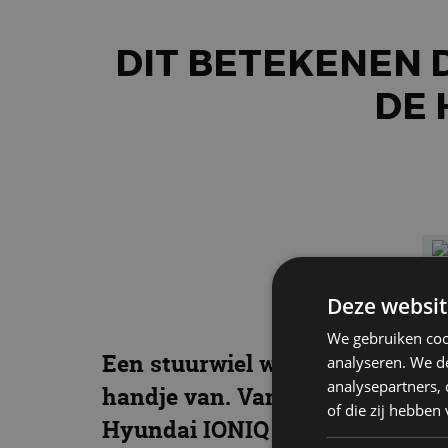
DIT BETEKENEN 
DE 
Deze websit
We gebruiken coo
Een stuurwiel waarop het logo v
analyseren. We de
analysepartners,
handje van. Vanwaar toch die k
of die zij hebbe
Hyundai IONIQ 5 en IONIQ 6 is o