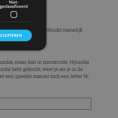
Niet-
geclassificeerd
ontbreekt. Hyundai gebruikt namelijk
ACCEPTEREN
 van AutoRAI.nl.
n Hyundai, maar dan in morsecode. Hyundai
rd
dai hebt gekocht, weet je als je in de
elding en
er een speelse manier toch een letter ‘H’.
ervice om
es van de bezoeker
unen van de
den van