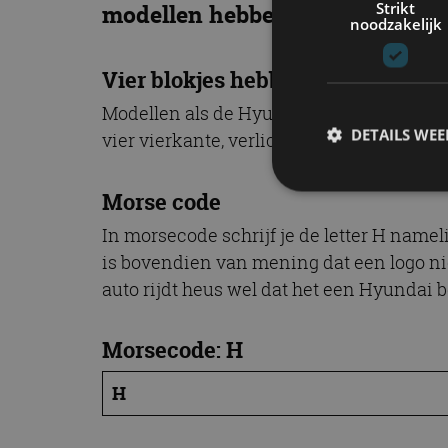
Strikt
modellen hebben welzeker een 
noodzakelijk
Vier blokjes hebben betekenis
Modellen als de Hyundai IONIQ 5 en ION
DETAILS WE
vier vierkante, verlichte blokjes. Die vie
Morse code
In morsecode schrijf je de letter H name
S
is bovendien van mening dat een logo niet
Strikt noodzakelijke
auto rijdt heus wel dat het een Hyundai be
accountbeheer. De we
Naam
Morsecode: H
cf_clearance
H