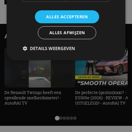
4 aug
ALLES ACCEPTEREN
ALLES AFWIJZEN
AutoRAI.nl TV
SUBSCRIBE
DETAILS WEERGEVEN
Strikt noodzakelijk
Prestatie
Targeting
Functioneel
Niet-geclassificeerd
Strikt noodzakelijke cookies maken de
De Renault Twingo heeft een
De perfecte (gezins)taxi? - 
kernfunctionaliteiten van de website mogelijk, zoals
opvallende snelheidsmeter! -
ES500e (2026) - REVIEW - AL
gebruikersaanmelding en accountbeheer. De
AutoRAI TV
UITGELEGD! - AutoRAI TV
website kan niet goed worden gebruikt zonder de
strikt noodzakelijke cookies.
Aanbieder
/
Naam
Vervaldatum
Omschrijv
Domein