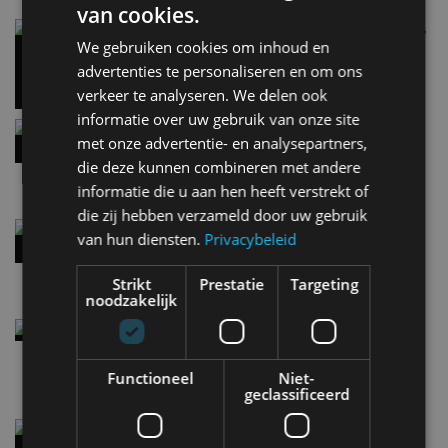
van cookies.
Carbon fibre op je laadkabel: nergens voor nodig,
en precies daarom geweldig
We gebruiken cookies om inhoud en
5 aug
advertenties te personaliseren en om ons
verkeer te analyseren. We delen ook
informatie over uw gebruik van onze site
Hennessey Blackbird krijgt atmosferische V8 en
met onze advertentie- en analysepartners,
handbak: soms is eenvoud leuker
die deze kunnen combineren met andere
5 aug
informatie die u aan hen heeft verstrekt of
die zij hebben verzameld door uw gebruik
Audi A2 e-Tron mikt op verbruik van 12,8 kWh
van hun diensten.
Privacybeleid
per 100 kilometer
4 aug
Strikt
Prestatie
Targeting
noodzakelijk
Elektrische Geely E2 (tijdelijk) net zo goedkoop
als een Renault Twingo
4 aug
Functioneel
Niet-
geclassificeerd
Vernieuwde Hyundai Ioniq 6 rijdt tot 680
kilometer en wordt goedkoper