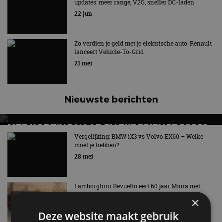
updates: meer range, V2G, sneller DC-laden
22 jun
Zo verdien je geld met je elektrische auto: Renault
lanceert Vehicle-To-Grid
21 mei
Nieuwste berichten
MET KORTING NAAR EV EXPERIENCE 2026?
AUTORAI REGELT HET!
Vergelijking: BMW iX3 vs Volvo EX60 – Welke
moet je hebben?
EV Experience 2026 van 24 tot 26 september
28 mei
Lamborghini Revuelto eert 60 jaar Miura met
speciale editie
×
6 aug
Deze website maakt gebruik