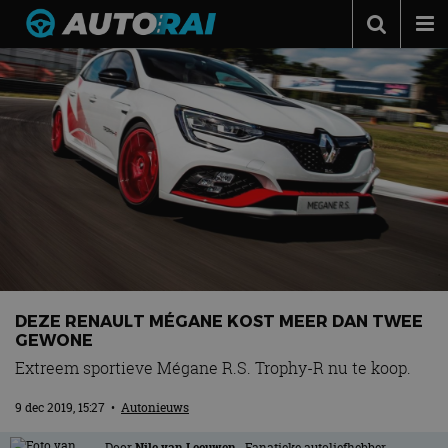
Autonieuws
Podcast
Autotests
Automerken
Adverteren
Contact
MotorRAI.nl
DEZE RENAULT MÉGANE KOST MEER DAN TWEE
GEWONE
Extreem sportieve Mégane R.S. Trophy-R nu te koop.
9 dec 2019, 15:27
•
Autonieuws
Door
Nile van Leeuwen
. Fanatieke autoliefhebber,