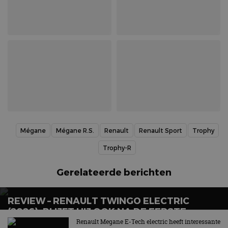
Mégane
Mégane R.S.
Renault
Renault Sport
Trophy
Trophy-R
Gerelateerde berichten
REVIEW – RENAULT TWINGO ELECTRIC
(2026): BLIJFT HIJ OOK NA DE EERSTE
GLIMLACH LEUK?
Renault Megane E-Tech electric heeft interessante