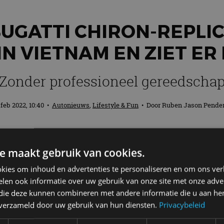
BUGATTI CHIRON-REPLIC
N VIETNAM EN ZIET ER
Zonder professioneel gereedscha
 feb 2022, 10:40
•
Autonieuws
,
Lifestyle & Fun
• Door
Ruben Jason Pende
ndige jongens zonder professioneel gere
e maakt gebruik van cookies.
mitatie is het niet, maar we moeten toege
gezien hebben.
kies om inhoud en advertenties te personaliseren en om ons ver
len ook informatie over uw gebruik van onze site met onze adver
 die deze kunnen combineren met andere informatie die u aan hen
n verzameld door uw gebruik van hun diensten.
Privacybeleid
ats prachtige merkartikelen kopen. Voor een paar dol