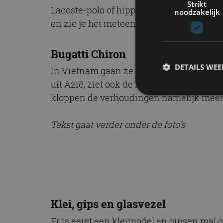
Strikt
Lacoste-polo of hippe Louis Vuitton-tas. V
noodzakelijk
en zie je het meteen: het is namaakspul.
Bugatti Chiron
DETAILS WE
In Vietnam gaan ze nog een stapje verde
uit Azië, ziet ook de nep-hypercar er ver
kloppen de verhoudingen namelijk meestal
S
Tekst gaat verder onder de foto’s
Strikt noodzakelijke
accountbeheer. De we
Naam
cf_clearance
Klei, gips en glasvezel
Er is eerst een kleimodel en gipsen mal 