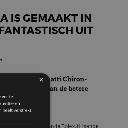
A IS GEMAAKT IN
 FANTASTISCH UIT
p
rs
edschap een Bugatti Chiron-
×
ven: het is een van de betere
keer te
tentie- en
 heeft verstrekt
lar heb je een glanzende Rolex, flitsende