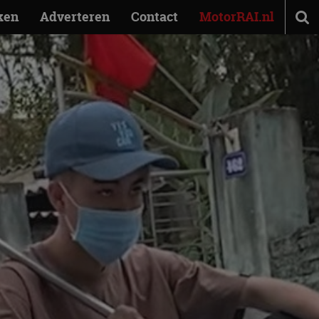
ken
Adverteren
Contact
MotorRAI.nl