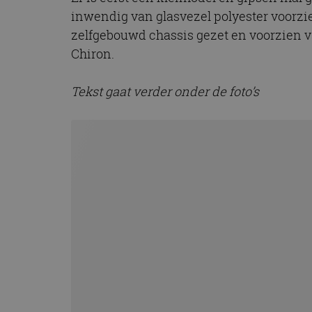
CookieScriptConse
inwendig van glasvezel polyester voorzie
zelfgebouwd chassis gezet en voorzien v
Chiron.
Naam
Naam
Tekst gaat verder onder de foto’s
omx_consent
Aanbiede
Naam
Domein
g_id_202604151153
_ga
_fbp
Meta Pla
Inc.
.autorai.n
_gcl_au
Google L
.autorai.n
_ga_SC6JKZPPKY
IDE
Google L
.doublecl