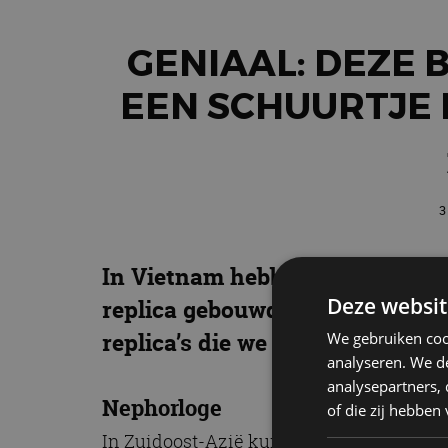
GENIAAL: DEZE 
EEN SCHUURTJE I
3
In Vietnam hebben een paar ha
Deze websit
replica gebouwd. Een perfecte i
replica’s die we de laatste tijd 
We gebruiken coo
analyseren. We de
analysepartners,
Nephorloge
of die zij hebbe
In Zuidoost-Azië kun je voor een habbekr