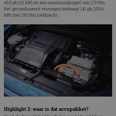
43,5 pk (32 kW) en een maximumkoppel van 170 Nm.
Het gecombineerd vermogen bedraagt 141 pk (103,6
kW) met 265 Nm trekkracht.
Highlight 2: waar is dat accupakket?