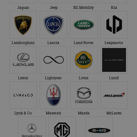
Jaguar
Jeep
KG Mobility
Kia
Lamborghini
Lancia
Land Rover
Leapmotor
Lexus
Lightyear
Lotus
Lucid
Lynk & Co
Maserati
Mazda
McLaren