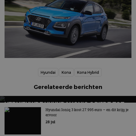
Hyundai
Kona
Kona Hybrid
Gerelateerde berichten
VERNIEUWDE HYUNDAI IONIQ 6 RIJDT TOT
680 KILOMETER EN WORDT GOEDKOPER
Hyundai Ioniq 3 kost 27.995 euro – en dit krijg je
ervoor
Keuze uit twee accupakketten
28 jul