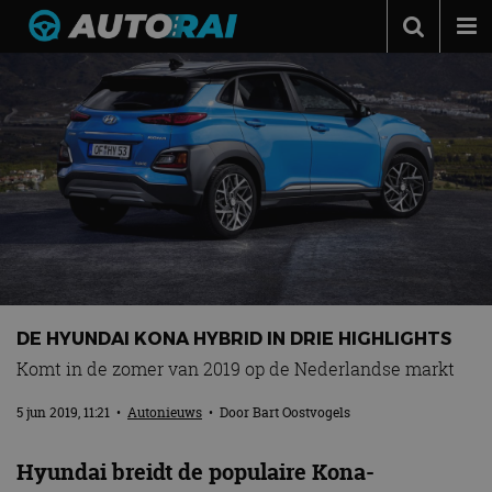
Autonieuws
Podcast
Autotests
Automerken
Adverteren
Contact
MotorRAI.nl
DE HYUNDAI KONA HYBRID IN DRIE HIGHLIGHTS
Komt in de zomer van 2019 op de Nederlandse markt
5 jun 2019, 11:21
•
Autonieuws
• Door
Bart Oostvogels
Hyundai breidt de populaire Kona-