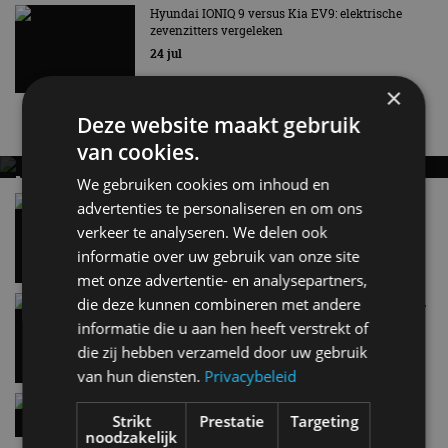
Hyundai IONIQ 9 versus Kia EV9: elektrische
zevenzitters vergeleken
24 jul
×
Deze website maakt gebruik
Nieuwste berichten
van cookies.
MET KORTING NAAR EV EXPERIENCE 2026?
We gebruiken cookies om inhoud en
AUTORAI REGELT HET!
Vergelijking: BMW iX3 vs Volvo EX60 – Welke
advertenties te personaliseren en om ons
moet je hebben?
verkeer te analyseren. We delen ook
EV Experience 2026 van 24 tot 26 september
28 mei
informatie over uw gebruik van onze site
met onze advertentie- en analysepartners,
Carbon fibre op je laadkabel: nergens voor nodig,
die deze kunnen combineren met andere
en precies daarom geweldig
informatie die u aan hen heeft verstrekt of
5 aug
die zij hebben verzameld door uw gebruik
van hun diensten.
Privacybeleid
Hennessey Blackbird krijgt atmosferische V8 en
handbak: soms is eenvoud leuker
Strikt
Prestatie
Targeting
noodzakelijk
5 aug