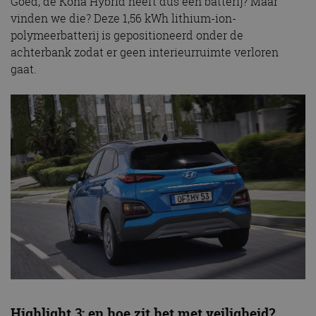
Goed, de Kona Hybrid heeft dus een batterij? Maar
vinden we die? Deze 1,56 kWh lithium-ion-
polymeerbatterij is gepositioneerd onder de
achterbank zodat er geen interieurruimte verloren
gaat.
Highlight 3: en hoe zit het met veiligheid?