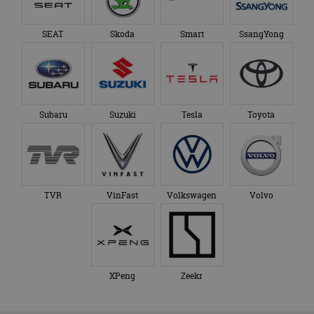
SEAT
Skoda
Smart
SsangYong
Subaru
Suzuki
Tesla
Toyota
TVR
VinFast
Volkswagen
Volvo
XPeng
Zeekr