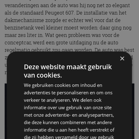
veranderingen aan de auto was hij nog net zo elegant
als de standaard Peugeot 607. De installatie van het
dakmechanisme zorgde er echter wel voor dat de
benzinetank veel kleiner moest worden: daar ging nog
maar zes liter in. Wat geen probleem was voor de
conceptcar, werd een grote uitdaging nu de auto
regelmatig gebruikt zou gaan worden. De auto was best
×
zwaar en de V6 lustte ook wel een slokje. Daarom werd
uiteindelijk toch besloten om de Peugeot 607 Paladine
Deze website maakt gebruik
na de inauguratie niet meer te gebruiken.
van cookies.
We gebruiken cookies om inhoud en
advertenties te personaliseren en om ons
verkeer te analyseren. We delen ook
informatie over uw gebruik van onze site
met onze advertentie- en analysepartners,
die deze kunnen combineren met andere
informatie die u aan hen heeft verstrekt of
die zij hebben verzameld door uw gebruik