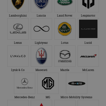
Lamborghini
Lancia
Land Rover
Leapmotor
Lexus
Lightyear
Lotus
Lucid
Lynk & Co
Maserati
Mazda
McLaren
Mercedes-Benz
MG
Micro Mobility Systems