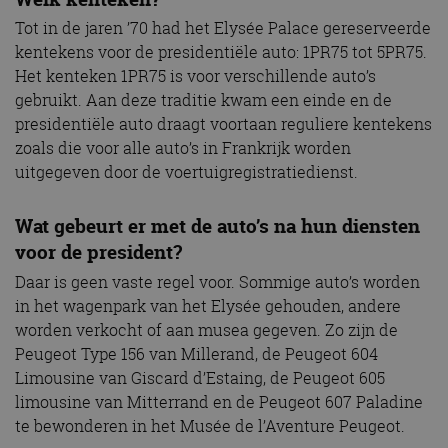
Strikt noodzakelijk
Prestatie
Targeting
Tot in de jaren ’70 had het Elysée Palace gereserveerde
kentekens voor de presidentiële auto: 1PR75 tot 5PR75.
Functioneel
Niet-geclassificeerd
Het kenteken 1PR75 is voor verschillende auto’s
Strikt noodzakelijke cookies maken de
gebruikt. Aan deze traditie kwam een einde en de
kernfunctionaliteiten van de website mogelijk, zoals
presidentiële auto draagt voortaan reguliere kentekens
gebruikersaanmelding en accountbeheer. De
website kan niet goed worden gebruikt zonder de
zoals die voor alle auto’s in Frankrijk worden
strikt noodzakelijke cookies.
uitgegeven door de voertuigregistratiedienst.
Aanbieder
/
Naam
Vervaldatum
Omschrijv
Domein
Wat gebeurt er met de auto’s na hun diensten
cf_clearance
1 jaar
Deze cooki
Cloudflare,
gebruikt d
Inc.
voor de president?
CloudFlare
.autorai.nl
vertrouwd
Daar is geen vaste regel voor. Sommige auto’s worden
te identific
beveiligin
in het wagenpark van het Elysée gehouden, andere
op basis va
adres van 
worden verkocht of aan musea gegeven. Zo zijn de
te omzeilen
Peugeot Type 156 van Millerand, de Peugeot 604
essentieel 
ondersteu
Limousine van Giscard d’Estaing, de Peugeot 605
veiligheid 
website fun
limousine van Mitterrand en de Peugeot 607 Paladine
het bieden
te bewonderen in het Musée de l’Aventure Peugeot.
beschermi
kwaadaard