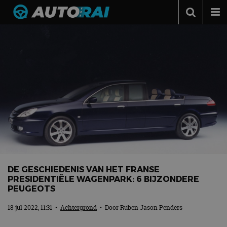
Autonieuws
Podcast
Autotests
Automerken
Adverteren
Contact
MotorRAI.nl
DE GESCHIEDENIS VAN HET FRANSE
PRESIDENTIËLE WAGENPARK: 6 BIJZONDERE
PEUGEOTS
18 jul 2022, 11:31
•
Achtergrond
• Door
Ruben Jason Penders