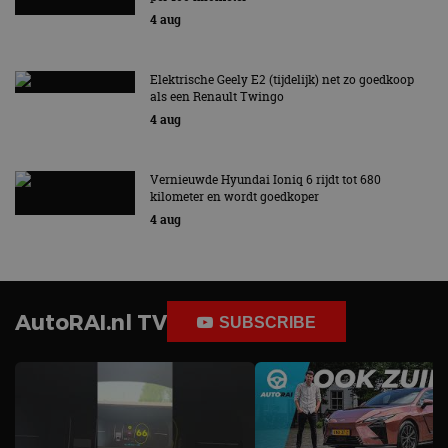
4 aug
Elektrische Geely E2 (tijdelijk) net zo goedkoop
als een Renault Twingo
4 aug
Vernieuwde Hyundai Ioniq 6 rijdt tot 680
kilometer en wordt goedkoper
4 aug
AutoRAI.nl TV
SUBSCRIBE