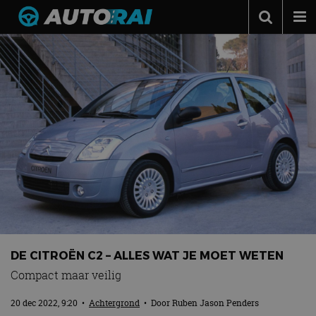
Autonieuws
Podcast
Autotests
Automerken
Adverteren
Contact
MotorRAI.nl
DE CITROËN C2 – ALLES WAT JE MOET WETEN
Compact maar veilig
20 dec 2022, 9:20
•
Achtergrond
• Door
Ruben Jason Penders