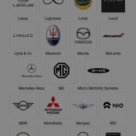
Lexus
Lightyear
Lotus
Lucid
Lynk & Co
Maserati
Mazda
McLaren
Mercedes-Benz
MG
Micro Mobility Systems
MINI
Mitsubishi
Morgan
NIO