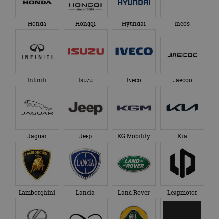
Honda
Hongqi
Hyundai
Ineos
Infiniti
Isuzu
Iveco
Jaecoo
Jaguar
Jeep
KG Mobility
Kia
Lamborghini
Lancia
Land Rover
Leapmotor