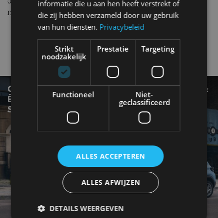
degelijke keuze, maar zijn er tal van alternatieven die
informatie die u aan hen heeft verstrekt of
meer comfort kunnen bieden.
die zij hebben verzameld door uw gebruik
van hun diensten.
Privacybeleid
C2
Citroen
Strikt
Prestatie
Targeting
noodzakelijk
Gerelateerde berichten
GOEDKOOPSTE CITROËN OOIT OP STROOM:
Functioneel
Niet-
Ë-C3 ZET DE AANVAL IN OP DE DACIA
geclassificeerd
SPRING
ALLES ACCEPTEREN
ALLES AFWIJZEN
DETAILS WEERGEVEN