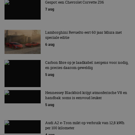
Gespot: een Chevrolet Corvette Z06
beschermi
kwaadaard
7 aug
bezoekers.
CookieScriptConsent
4 weken 2
Deze cooki
CookieScript
dagen
gebruikt d
autorai.nl
Google Privacy Policy
Cookie-Scr
Lamborghini Revuelto eert 60 jaar Miura met
service om
speciale editie
cookievoo
bezoekers 
6 aug
onthouden.
banner van
Script.com 
noodzakeli
Carbon fibre op je laadkabel: nergens voor nodig,
te werken.
en precies daarom geweldig
5 aug
Aanbieder
Hennessey Blackbird krijgt atmosferische V8 en
Naam
Vervaldatum
Omschrijvi
Aanbieder
/
Domein
handbak: soms is eenvoud leuker
Naam
Vervaldatum
Omschrijving
/
Domein
5 aug
omx_consent
.autorai.nl
1 jaar
_ga
1 jaar 1
Deze cookienaam
Google
Aanbieder
/
Naam
Vervaldatum
Omschrijving
g_id_2026041511536766
autorai.nl
1 jaar
maand
is gekoppeld aan
LLC
Domein
Google Universal
.autorai.nl
Analytics - wat een
Audi A2 e-Tron mikt op verbruik van 12,8 kWh
_fbp
2 maanden 4
Gebruikt door
Meta Platform
belangrijke update
per 100 kilometer
weken
Facebook om een
Inc.
is van de meer
reeks
.autorai.nl
4 aug
algemeen