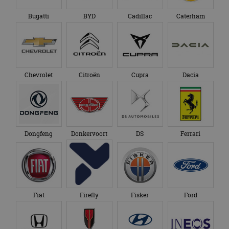
Bugatti
BYD
Cadillac
Caterham
Chevrolet
Citroën
Cupra
Dacia
Dongfeng
Donkervoort
DS
Ferrari
Fiat
Firefly
Fisker
Ford