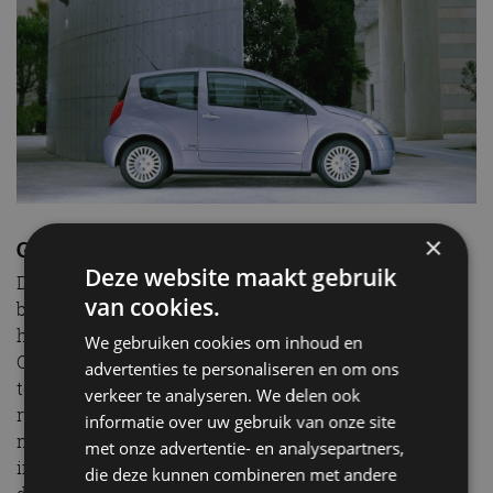
×
Goedkoop én betrouwbaar
Deze website maakt gebruik
De Citroën C2 staat erom bekend goedkoop en
van cookies.
betrouwbaar te zijn. Tijdens de bouw van deze auto
had Citroën veiligheid hoog in het vaandel staan. De
We gebruiken cookies om inhoud en
C2 haalde net geen maximale score bij de Euro NCAP-
advertenties te personaliseren en om ons
testen. Een minpunt van de C2 is de zeer beperkte
verkeer te analyseren. We delen ook
ruimte voor personen. De Citroën C2 is mede daardoor
informatie over uw gebruik van onze site
nooit enorm populair geworden. Dit resulteert dan wel
met onze advertentie- en analysepartners,
in een aangename prijs. Daarmee is de Citroën C2 een
die deze kunnen combineren met andere