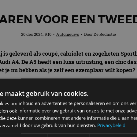
AREN VOOR EEN TWEE
20 dec 2024, 9:10
•
Autonieuws
• Door
De Redactie
 is geleverd als coupé, cabriolet en zogeheten Sportba
di A4. De A5 heeft een luxe uitrusting, een chic des
t je nu hebben als je zelf een exemplaar wilt kopen?
iet doorslaggevend
e maakt gebruik van cookies.
rouwbare auto, maar zoals ieder model heeft ook dez
kies om inhoud en advertenties te personaliseren en om ons ver
iet zeggen dat je met een ‘goed’ bouwjaar gebakken zi
len ook informatie over uw gebruik van onze site met onze adver
al zal doormaken. Bij tweedehands auto’s spelen me
 die deze kunnen combineren met andere informatie die u aan hen
 is behandeld een grote rol.
n verzameld door uw gebruik van hun diensten.
Privacybeleid