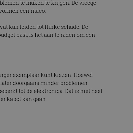
blemen te maken te krijgen. De vroege
t.com-service om de
De cookie-banner
 vormen een risico.
 te werken.
at kan leiden tot flinke schade. De
chrijving
budget past, is het aan te raden om een
ytics - wat een
alyseservice van
e leveren, zoals
s te onderscheiden
s klant-ID. Het is
ebruikt om
voor de
matie uit over hoe
s jonger exemplaar kunt kiezen. Hoewel
rtenties die de
 bezocht.
sessiestatus te
f later doorgaans minder problemen.
matie uit over hoe
erkt tot de elektronica. Dat is niet heel
rtenties die de
 bezocht.
 er kapot kan gaan.