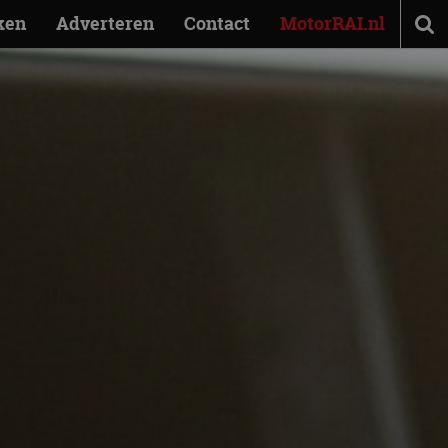
ken
Adverteren
Contact
MotorRAI.nl