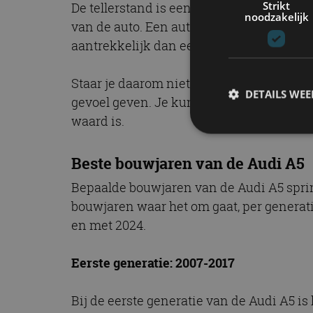
Strikt
De tellerstand is een apart verhaal: je ho
noodzakelijk
van de auto. Een auto die
jaarlijks gemid
aantrekkelijk dan een 15 jaar oude auto me
Staar je daarom niet blind op dit soort z
DETAILS WE
gevoel geven. Je kunt eventueel een onaf
waard is.
Beste bouwjaren van de Audi A5
S
Bepaalde bouwjaren van de Audi A5 sprin
Strikt noodzakelijke
accountbeheer. De we
bouwjaren waar het om gaat, per generatie
en met 2024.
Naam
cf_clearance
Eerste generatie: 2007-2017
Bij de eerste generatie van de Audi A5 is 