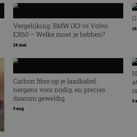
G
Vergelijking: BMW iX3 vs Volvo
15
EX60 – Welke moet je hebben?
28 mei
H
Carbon fibre op je laadkabel:
a
nergens voor nodig, en precies
i
daarom geweldig
5 
5 aug