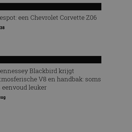
espot: een Chevrolet Corvette Z06
:38
ennessey Blackbird krijgt
tmosferische V8 en handbak: soms
s eenvoud leuker
aug