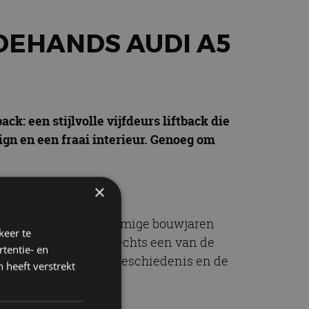
DEHANDS AUDI A5
ck: een stijlvolle vijfdeurs liftback die
ign en een fraai interieur. Genoeg om
×
e auto zijn kuren. Sommige bouwjaren
keer te
t. Het bouwjaar is slechts een van de
tentie- en
t name de onderhoudsgeschiedenis en de
 heeft verstrekt