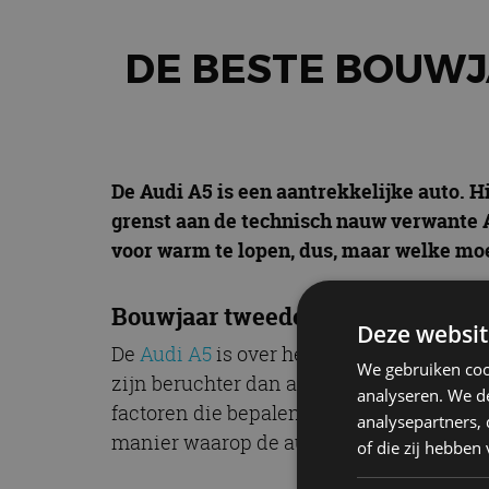
DE BESTE BOUWJ
De Audi A5 is een aantrekkelijke auto. Hij
grenst aan de technisch nauw verwante Au
voor warm te lopen, dus, maar welke moe
Bouwjaar tweedehands Audi A5 n
Deze websit
De
Audi A5
is over het algemeen een bet
We gebruiken coo
zijn beruchter dan andere, maar dat wil n
analyseren. We de
factoren die bepalen wat je auto allema
analysepartners,
manier waarop de auto door de jaren heen
of die zij hebbe