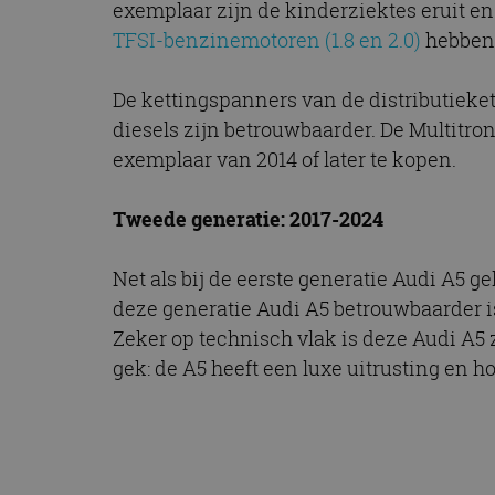
exemplaar zijn de kinderziektes eruit e
CookieScriptConse
TFSI-benzinemotoren (1.8 en 2.0)
hebben 
De kettingspanners van de distributieke
Naam
diesels zijn betrouwbaarder. De Multitron
Naam
omx_consent
Aanbiede
Naam
exemplaar van 2014 of later te kopen.
Domein
g_id_202604151153
_ga
_fbp
Meta Pla
Inc.
Tweede generatie: 2017-2024
.autorai.n
_gcl_au
Google L
Net als bij de eerste generatie Audi A5 g
.autorai.n
_ga_SC6JKZPPKY
deze generatie Audi A5 betrouwbaarder i
IDE
Google L
Zeker op technisch vlak is deze Audi A5 
.doublecl
gek: de A5 heeft een luxe uitrusting en h