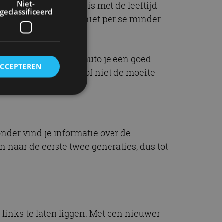
Niet-
g deze in verhouding is met de leeftijd
geclassificeerd
riode van 10 jaar is niet per se minder
 geschiedenis van de auto je een goed
ACCEPTEREN
alen of de auto wel of niet de moeite
rd
nder vind je informatie over de
elding en
n naar de eerste twee generaties, dus tot
ervice om
es van de bezoeker
unen van de
den van
) links te laten liggen. Met een nieuwer