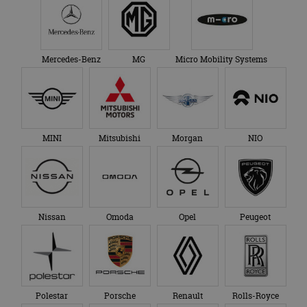
Mercedes-Benz
MG
Micro Mobility Systems
MINI
Mitsubishi
Morgan
NIO
Nissan
Omoda
Opel
Peugeot
Polestar
Porsche
Renault
Rolls-Royce