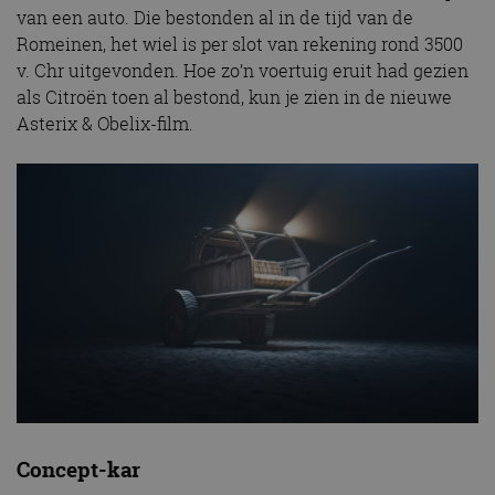
van een auto. Die bestonden al in de tijd van de
Romeinen, het wiel is per slot van rekening rond 3500
v. Chr uitgevonden. Hoe zo’n voertuig eruit had gezien
als Citroën toen al bestond, kun je zien in de nieuwe
Asterix & Obelix-film.
Concept-kar