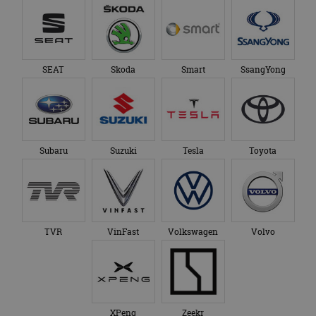
SEAT
Skoda
Smart
SsangYong
Subaru
Suzuki
Tesla
Toyota
TVR
VinFast
Volkswagen
Volvo
XPeng
Zeekr