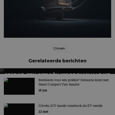
Citroën
Gerelateerde berichten
GESPOT: EEN CITROËN C15 RE FAMILIALE UIT
1995
Bestelauto voor een prikkie? Stellantis komt met
Smart Compact Van-familie
Voorloper van de MPV + bonusspot
18 jun
Citroën 2CV maakt comeback als EV-eendje
22 mei