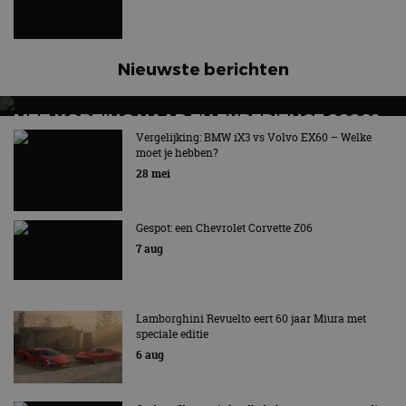
Nieuwste berichten
MET KORTING NAAR EV EXPERIENCE 2026?
AUTORAI REGELT HET!
Vergelijking: BMW iX3 vs Volvo EX60 – Welke
moet je hebben?
EV Experience 2026 van 24 tot 26 september
28 mei
Gespot: een Chevrolet Corvette Z06
7 aug
Lamborghini Revuelto eert 60 jaar Miura met
speciale editie
6 aug