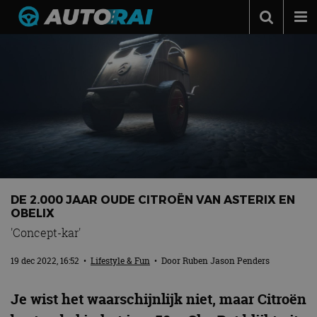
Autonieuws
Podcast
Autotests
Automerken
Adverteren
Contact
DE 2.000 JAAR OUDE CITROËN VAN ASTERIX EN
MotorRAI.nl
OBELIX
'Concept-kar'
19 dec 2022, 16:52
•
Lifestyle & Fun
• Door
Ruben Jason Penders
Je wist het waarschijnlijk niet, maar Citroën