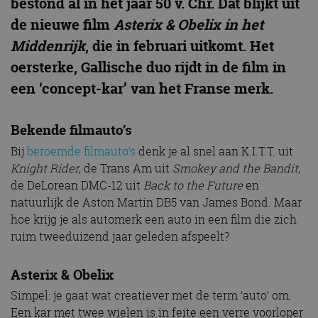
bestond al in het jaar 50 v. Chr. Dat blijkt uit
de nieuwe film
Asterix & Obelix in het
Middenrijk
, die in februari uitkomt. Het
oersterke, Gallische duo rijdt in de film in
een ‘concept-kar’ van het Franse merk.
Bekende filmauto’s
Bij
beroemde filmauto’s
denk je al snel aan K.I.T.T. uit
Knight Rider
, de Trans Am uit
Smokey and the Bandit
,
de DeLorean DMC-12 uit
Back to the Future
en
natuurlijk de Aston Martin DB5 van James Bond. Maar
hoe krijg je als automerk een auto in een film die zich
ruim tweeduizend jaar geleden afspeelt?
Asterix & Obelix
Simpel: je gaat wat creatiever met de term ‘auto’ om.
Een kar met twee wielen is in feite een verre voorloper