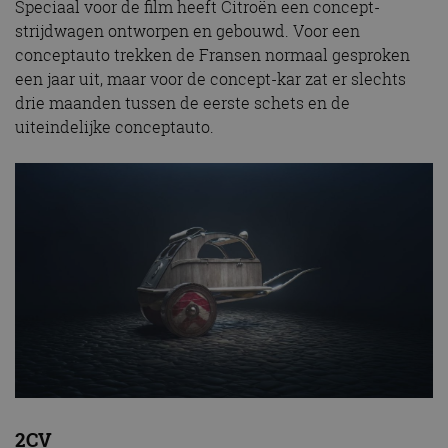
Speciaal voor de film heeft Citroën een concept-
strijdwagen ontworpen en gebouwd. Voor een
conceptauto trekken de Fransen normaal gesproken
een jaar uit, maar voor de concept-kar zat er slechts
drie maanden tussen de eerste schets en de
uiteindelijke conceptauto.
2CV