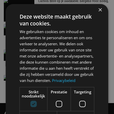
Carbon fibre op je laadkabel: nergens voor nodig,
en precies daarom geweldig
×
5 aug
Deze website maakt gebruik
van cookies.
Hennessey Blackbird krijgt atmosferische V8 en
handbak: soms is eenvoud leuker
We gebruiken cookies om inhoud en
5 aug
advertenties te personaliseren en om ons
verkeer te analyseren. We delen ook
informatie over uw gebruik van onze site
Audi A2 e-Tron mikt op verbruik van 12,8 kWh
met onze advertentie- en analysepartners,
per 100 kilometer
die deze kunnen combineren met andere
4 aug
informatie die u aan hen heeft verstrekt of
die zij hebben verzameld door uw gebruik
Elektrische Geely E2 (tijdelijk) net zo goedkoop
van hun diensten.
Privacybeleid
als een Renault Twingo
4 aug
Strikt
Prestatie
Targeting
noodzakelijk
AutoRAI.nl TV
SUBSCRIBE