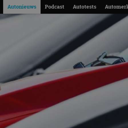
Autonieuws
Podcast
Autotests
Automer