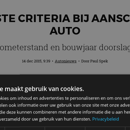
STE CRITERIA BIJ AANS
AUTO
ilometerstand en bouwjaar doorsla
14 dec 2015, 9:39
•
Autonieuws
• Door
Paul Spek
 op een gebruikte auto, letten nauwelijks
e maakt gebruik van cookies.
n het rijcomfort van de auto wegen mee bi
 van de ANWB.
kies om inhoud en advertenties te personaliseren en om ons ver
len ook informatie over uw gebruik van onze site met onze adver
 die deze kunnen combineren met andere informatie die u aan hen
en belangrijke rol bij de aankoopbeslissing. In de top
n verzameld door uw gebruik van hun diensten.
Privacybeleid
iligheid van de inzittenden staat op plaats 9 en de pr