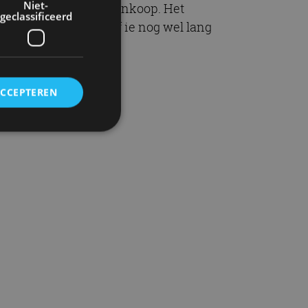
Niet-
rse aspecten van de aankoop. Het
geclassificeerd
 de verkoper zegt en of ie nog wel lang
ACCEPTEREN
rd
elding en
ervice om
es van de bezoeker
unen van de
den van