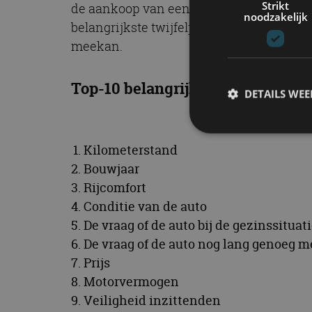
Strikt
de aankoop van een gebruikte auto. Twee 
noodzakelijk
belangrijkste twijfelpunt is natuurlijk de
meekan.
Top-10 belangrijkste factoren bi
DETAILS WE
Kilometerstand
S
Bouwjaar
Rijcomfort
Strikt noodzakelijke
accountbeheer. De we
Conditie van de auto
De vraag of de auto bij de gezinssituat
Naam
De vraag of de auto nog lang genoeg 
cf_clearance
Prijs
Motorvermogen
Veiligheid inzittenden