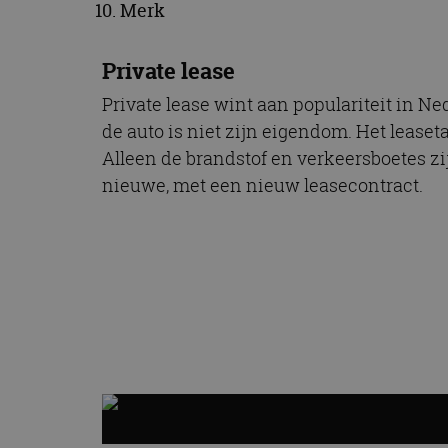
Merk
CookieScriptConse
Private lease
Naam
Private lease wint aan populariteit in 
Naam
de auto is niet zijn eigendom. Het leaseta
omx_consent
Aanbiede
Naam
Domein
Alleen de brandstof en verkeersboetes z
g_id_202604151153
_ga
_fbp
Meta Pla
nieuwe, met een nieuw leasecontract.
Inc.
.autorai.n
_gcl_au
Google L
.autorai.n
_ga_SC6JKZPPKY
IDE
Google L
.doublecl