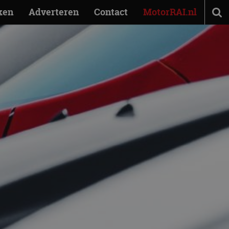
ken
Adverteren
Contact
MotorRAI.nl