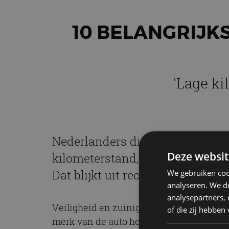
10 BELANGRIJK
'Lage k
Nederlanders die zich oriënteren
Deze websit
kilometerstand, het bouwjaar e
Dat blijkt uit recent onderzoek
We gebruiken coo
analyseren. We de
analysepartners,
Veiligheid en zuinigheid spelen evenmin e
of die zij hebbe
merk van de auto helemaal onderaan; de ve