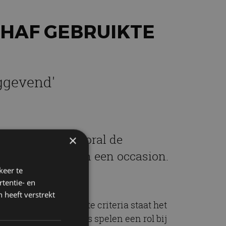
CHAF GEBRUIKTE
ggevend'
 op het merk. Vooral de
×
j de aankoop van een occasion.
keer te
tentie- en
 heeft verstrekt
 10 van belangrijkste criteria staat het
ijs op 7. Ook twijfels spelen een rol bij