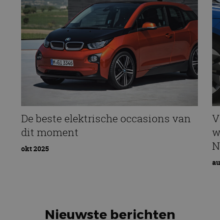
De beste elektrische occasions van
V
dit moment
w
N
okt 2025
au
Nieuwste berichten