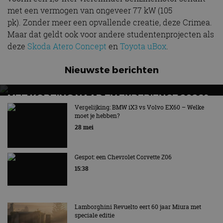
met een vermogen van ongeveer 77 kW (105
pk). Zonder meer een opvallende creatie, deze Crimea.
Maar dat geldt ook voor andere studentenprojecten als
deze
Skoda Atero Concept
en
Toyota uBox
.
Nieuwste berichten
MET KORTING NAAR EV EXPERIENCE 2026?
AUTORAI REGELT HET!
Vergelijking: BMW iX3 vs Volvo EX60 – Welke
moet je hebben?
EV Experience 2026 van 24 tot 26 september
28 mei
Gespot: een Chevrolet Corvette Z06
15:38
Lamborghini Revuelto eert 60 jaar Miura met
speciale editie