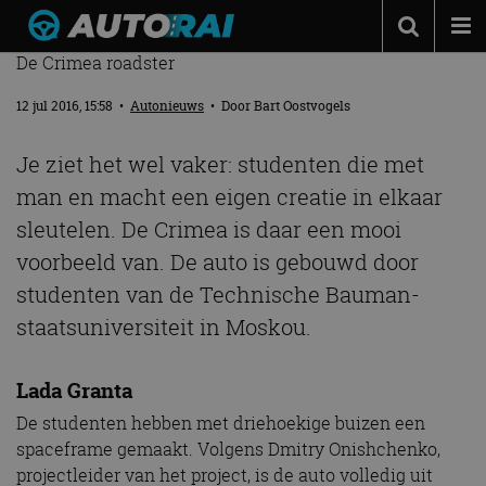
GEMAAKT DOOR RUSSISCHE STUDENTEN
De Crimea roadster
Autonieuws
12 jul 2016, 15:58
•
Autonieuws
• Door
Bart Oostvogels
Podcast
Autotests
Je ziet het wel vaker: studenten die met
man en macht een eigen creatie in elkaar
Automerken
sleutelen. De Crimea is daar een mooi
Adverteren
voorbeeld van. De auto is gebouwd door
Contact
studenten van de Technische Bauman-
MotorRAI.nl
staatsuniversiteit in Moskou.
Lada Granta
De studenten hebben met driehoekige buizen een
spaceframe gemaakt. Volgens Dmitry Onishchenko,
projectleider van het project, is de auto volledig uit