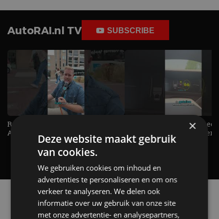
AutoRAI.nl TV
SUBSCRIBE
×
Raad jij onze nieuwe duurtester? -
De Renault Twingo heeft een
AutoRAI TV
opvallende snelheidsmeter! -
Deze website maakt gebruik
AutoRAI TV
van cookies.
We gebruiken cookies om inhoud en
advertenties te personaliseren en om ons
verkeer te analyseren. We delen ook
Alle automerken
informatie over uw gebruik van onze site
Selecteer een merk voor meer informatie, modellen
met onze advertentie- en analysepartners,
en alle nieuwsberichten