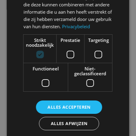
die deze kunnen combineren met andere
informatie die u aan hen heeft verstrekt of
die zij hebben verzameld door uw gebruik
van hun diensten.
Privacybeleid
Abarth
Aiways
Alfa Romeo
Alpine
Strikt
Prestatie
Targeting
noodzakelijk
Aston Martin
Audi
Bentley
BMW
Functioneel
Niet-
geclassificeerd
Bugatti
BYD
Cadillac
Caterham
ALLES ACCEPTEREN
Chevrolet
Citroën
Cupra
Dacia
ALLES AFWIJZEN