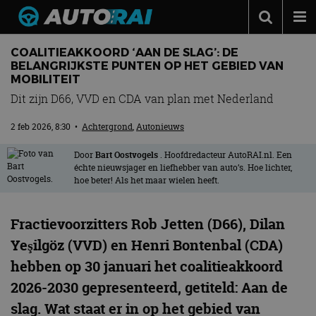
Autonieuws
COALITIEAKKOORD ‘AAN DE SLAG’: DE
BELANGRIJKSTE PUNTEN OP HET GEBIED VAN
Podcast
MOBILITEIT
Dit zijn D66, VVD en CDA van plan met Nederland
Autotests
Automerken
2 feb 2026, 8:30
•
Achtergrond
,
Autonieuws
Adverteren
Door
Bart Oostvogels
. Hoofdredacteur AutoRAI.nl. Een
échte nieuwsjager en liefhebber van auto’s. Hoe lichter,
Contact
hoe beter! Als het maar wielen heeft.
MotorRAI.nl
Fractievoorzitters Rob Jetten (D66), Dilan
Yeşilgöz (VVD) en Henri Bontenbal (CDA)
hebben op 30 januari het coalitieakkoord
2026-2030 gepresenteerd, getiteld: Aan de
slag. Wat staat er in op het gebied van