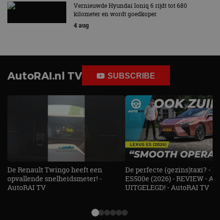
Vernieuwde Hyundai Ioniq 6 rijdt tot 680
kilometer en wordt goedkoper
4 aug
AutoRAI.nl TV
SUBSCRIBE
De Renault Twingo heeft een
De perfecte (gezins)taxi? - 
opvallende snelheidsmeter! -
ES500e (2026) - REVIEW - AL
AutoRAI TV
UITGELEGD! - AutoRAI TV