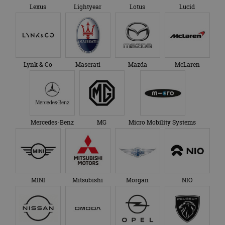
Lexus
Lightyear
Lotus
Lucid
Lynk & Co
Maserati
Mazda
McLaren
Mercedes-Benz
MG
Micro Mobility Systems
MINI
Mitsubishi
Morgan
NIO