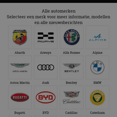
Alle automerken
Selecteer een merk voor meer informatie, modellen
en alle nieuwsberichten
Abarth
Aiways
Alfa Romeo
Alpine
Aston Martin
Audi
Bentley
BMW
Bugatti
BYD
Cadillac
Caterham