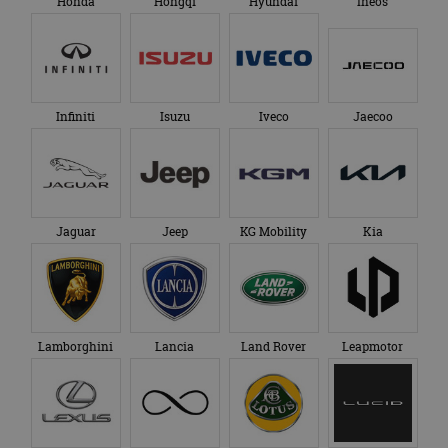
Honda
Hongqi
Hyundai
Ineos
Infiniti
Isuzu
Iveco
Jaecoo
Jaguar
Jeep
KG Mobility
Kia
Lamborghini
Lancia
Land Rover
Leapmotor