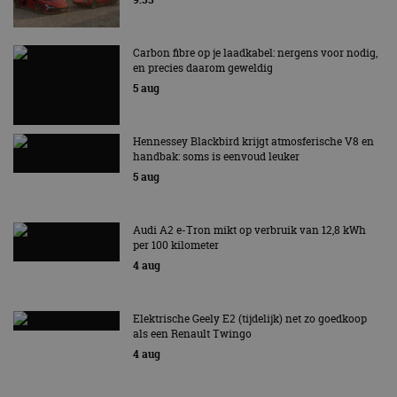
bezoekers-, sessie-
IDE
1 jaar 1
Deze cookie wordt
Google LLC
en
maand
ingesteld door
.doubleclick.net
campagnegegeven
Doubleclick en voert
te berekenen voor
informatie uit over
Carbon fibre op je laadkabel: nergens voor nodig,
de
hoe de eindgebruiker
analyserapporten
en precies daarom geweldig
de website gebruikt
van de site.
en over eventuele
5 aug
advertenties die de
_ga_SC6JKZPPKY
.autorai.nl
1 jaar 1
Deze cookie wordt
eindgebruiker heeft
maand
gebruikt door
gezien voordat hij de
Google Analytics
genoemde website
om de sessiestatus
Hennessey Blackbird krijgt atmosferische V8 en
bezocht.
te behouden.
handbak: soms is eenvoud leuker
5 aug
Audi A2 e-Tron mikt op verbruik van 12,8 kWh
per 100 kilometer
4 aug
Elektrische Geely E2 (tijdelijk) net zo goedkoop
als een Renault Twingo
4 aug