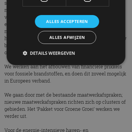
schaffen we de nationale CO2-heffing af en zetten we
met oog voor een gelijk Europees speelveld en
versnelling van elektrificatie en verduurzaming in op
ALLES ACCEPTEREN
een verlaging van de elektriciteitskosten. We maken
met de industrie duidelijke bestuurlijke afspraken om
ALLES AFWIJZEN
het tempo van verduurzaming te borgen. Als we nieuw
beleid invoeren kijken we standaard naar de effecten
op het gelijke speelveld met omringende landen.
DETAILS WEERGEVEN
We werken aan het afbouwen van financiële prikkels
voor fossiele brandstoffen, en doen dit zoveel mogelijk
Strikt noodzakelijk
Prestatie
Targeting
in Europees verband.
Functioneel
Niet-geclassificeerd
We gaan door met de bestaande maatwerkafspraken;
Strikt noodzakelijke cookies maken de
nieuwe maatwerkafspraken richten zich op clusters of
kernfunctionaliteiten van de website mogelijk, zoals
gebruikersaanmelding en accountbeheer. De
gebieden. Het ‘Pakket voor Groene Groei’ werken we
website kan niet goed worden gebruikt zonder de
verder uit.
strikt noodzakelijke cookies.
Aanbieder
/
Naam
Vervaldatum
Omschrijv
Domein
Voor de energie-intensieve haven- en