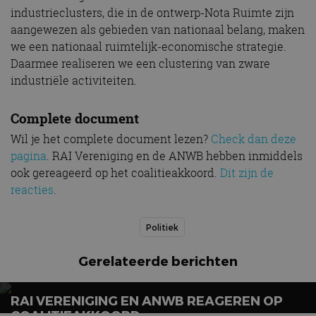
industrieclusters, die in de ontwerp-Nota Ruimte zijn
cf_clearance
1 jaar
Deze cooki
Cloudflare,
gebruikt d
Inc.
aangewezen als gebieden van nationaal belang, maken
CloudFlare
.autorai.nl
vertrouwd
we een nationaal ruimtelijk-economische strategie.
te identific
Daarmee realiseren we een clustering van zware
beveiligin
op basis va
industriële activiteiten.
adres van 
te omzeilen
essentieel 
ondersteu
Complete document
veiligheid 
website fun
Wil je het complete document lezen?
Check dan deze
het bieden
beschermi
pagina
. RAI Vereniging en de ANWB hebben inmiddels
kwaadaard
bezoekers.
ook gereageerd op het coalitieakkoord.
Dit zijn de
reacties
.
CookieScriptConsent
4 weken 2
Deze cooki
CookieScript
dagen
gebruikt d
autorai.nl
Google Privacy Policy
Cookie-Scr
service om
Politiek
cookievoo
bezoekers 
onthouden.
Gerelateerde berichten
banner van
Script.com 
noodzakeli
te werken.
RAI VERENIGING EN ANWB REAGEREN OP
COALITIEAKKOORD