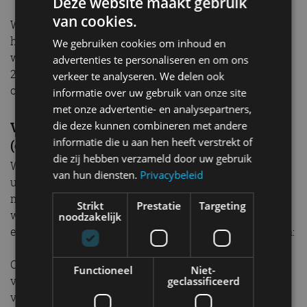
Deze website maakt gebruik
van cookies.
We trekken samen met Duitsland en Frankrijk op voor
het normeren van de inzet van biobrandstoffen voor
We gebruiken cookies om inhoud en
wegverkeer en binnen- en zeevaart voor de periode na
advertenties te personaliseren en om ons
2030. We nemen daar ook het gelijk speelveld voor
verkeer te analyseren. We delen ook
onze transportsector en pompstations in mee.
informatie over uw gebruik van onze site
met onze advertentie- en analysepartners,
die deze kunnen combineren met andere
Versnellen van de verduurzaming van de
informatie die u aan hen heeft verstrekt of
(energie-intensieve) industrie
die zij hebben verzameld door uw gebruik
We zetten vol in op een groene industrie en lagere
van hun diensten.
Privacybeleid
uitstoot. Dit kan alleen als de overheid en industrie,
met een Europese blik, de handen ineenslaan. Zo
Strikt
Prestatie
Targeting
worden we strategisch autonomer en bouwen we aan
noodzakelijk
een land wat we door willen geven. Dit willen we doen:
Om bedrijven in staat te stellen om te investeren in
Functioneel
Niet-
verduurzaming, creëren we een gelijk speelveld en
geclassificeerd
voeren we een stabiel langetermijnbeleid, daarom