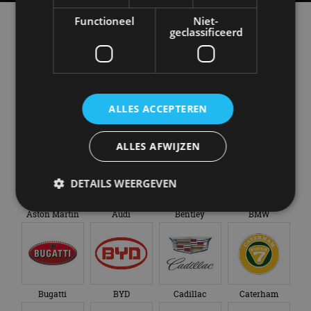
Functioneel
Niet-
Alle automerken
geclassificeerd
Selecteer een merk voor meer informatie, modellen
en alle nieuwsberichten
ALLES ACCEPTEREN
Abarth
Aiways
Alfa Romeo
Alpine
ALLES AFWIJZEN
DETAILS WEERGEVEN
Aston Martin
Audi
Bentley
BMW
Strikt noodzakelijk
Prestatie
Targeting
Functioneel
Niet-geclassificeerd
Strikt noodzakelijke cookies maken de
Bugatti
BYD
Cadillac
Caterham
kernfunctionaliteiten van de website mogelijk, zoals
gebruikersaanmelding en accountbeheer. De