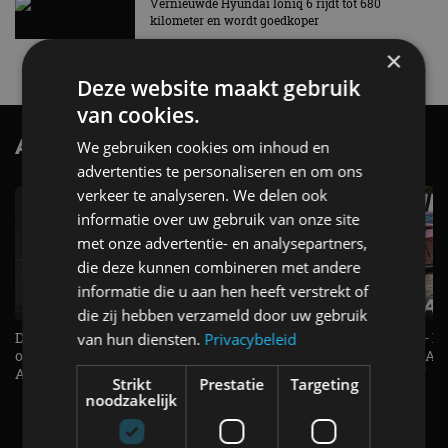
Vernieuwde Hyundai Ioniq 6 rijdt tot 680
kilometer en wordt goedkoper
4 aug
×
Deze website maakt gebruik
van cookies.
AutoRAI.nl TV
We gebruiken cookies om inhoud en
SUBSCRIBE
advertenties te personaliseren en om ons
verkeer te analyseren. We delen ook
informatie over uw gebruik van onze site
met onze advertentie- en analysepartners,
die deze kunnen combineren met andere
informatie die u aan hen heeft verstrekt of
die zij hebben verzameld door uw gebruik
De Renault Twingo heeft een
De perfecte (gezins)taxi? - 
van hun diensten.
Privacybeleid
opvallende snelheidsmeter! -
ES500e (2026) - REVIEW - AL
AutoRAI TV
UITGELEGD! - AutoRAI TV
Strikt
Prestatie
Targeting
noodzakelijk