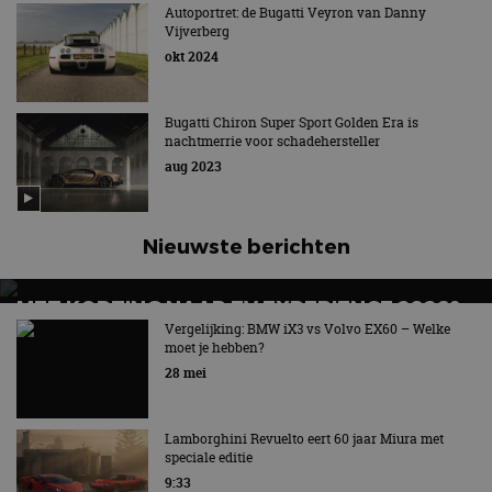
IS LUST VOOR HET OOG!
Autoportret: de Bugatti Veyron van Danny
Vijverberg
In totaal 11.104 paardenkrachten!
okt 2024
Bugatti Chiron Super Sport Golden Era is
nachtmerrie voor schadehersteller
aug 2023
Nieuwste berichten
MET KORTING NAAR EV EXPERIENCE 2026?
AUTORAI REGELT HET!
Vergelijking: BMW iX3 vs Volvo EX60 – Welke
moet je hebben?
EV Experience 2026 van 24 tot 26 september
28 mei
Lamborghini Revuelto eert 60 jaar Miura met
speciale editie
9:33