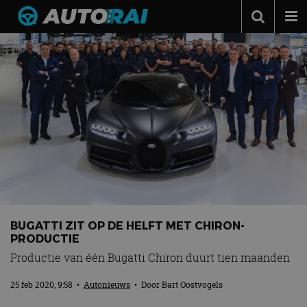
Autonieuws
Podcast
Autotests
Automerken
Adverteren
Contact
MotorRAI.nl
BUGATTI ZIT OP DE HELFT MET CHIRON-
PRODUCTIE
Productie van één Bugatti Chiron duurt tien maanden
25 feb 2020, 9:58
•
Autonieuws
• Door
Bart Oostvogels