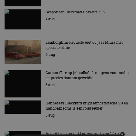
Gespot: een Chevrolet Corvette Z06
7 aug
Lamborghini Revuelto eert 60 jaar Miura met
speciale editie
6 aug
Carbon fibre op je laadkabel: nergens voor nodig,
en precies daarom geweldig
5 aug
Hennessey Blackbird krijgt atmosferische V8 en
handbak: soms is eenvoud leuker
5 aug
Audi A2 e-Tron mikt op verbruik van 12,8 kWh