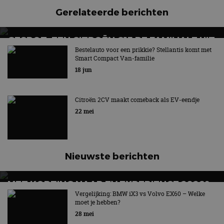
Gerelateerde berichten
GESPOT: EEN CITROËN C15 RE FAMILIALE UIT
1995
Bestelauto voor een prikkie? Stellantis komt met
Smart Compact Van-familie
Voorloper van de MPV + bonusspot
18 jun
Citroën 2CV maakt comeback als EV-eendje
22 mei
Nieuwste berichten
MET KORTING NAAR EV EXPERIENCE 2026?
AUTORAI REGELT HET!
Vergelijking: BMW iX3 vs Volvo EX60 – Welke
moet je hebben?
EV Experience 2026 van 24 tot 26 september
28 mei