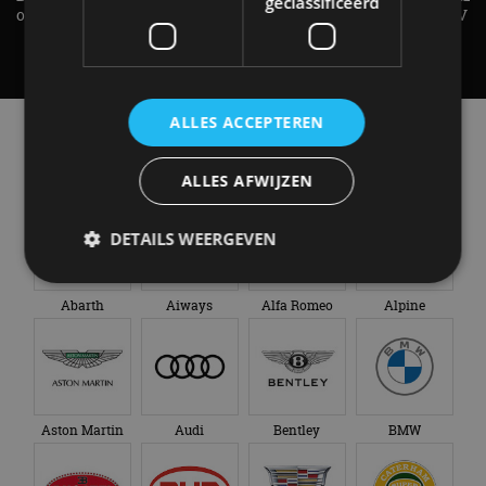
geclassificeerd
op je vraag! - AutoRAI TV
AUTO is het? - AutoRAI TV
ALLES ACCEPTEREN
Alle automerken
Selecteer een merk voor meer informatie, modellen
en alle nieuwsberichten
ALLES AFWIJZEN
DETAILS WEERGEVEN
Abarth
Aiways
Alfa Romeo
Alpine
Strikt noodzakelijk
Prestatie
Targeting
Functioneel
Niet-geclassificeerd
Strikt noodzakelijke cookies maken de
kernfunctionaliteiten van de website mogelijk, zoals
Aston Martin
Audi
Bentley
BMW
gebruikersaanmelding en accountbeheer. De
website kan niet goed worden gebruikt zonder de
strikt noodzakelijke cookies.