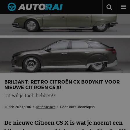
Autonieuws
Podcast
Autotests
Automerken
Adverteren
Contact
BRILJANT: RETRO CITROËN CX BODYKIT VOOR
MotorRAI.nl
NIEUWE CITROËN C5 X!
Dit wil je toch hebben!?
20 feb 2023, 9:06
•
Autonieuws
• Door
Bart Oostvogels
De nieuwe Citroën C5 X is wat je noemt een