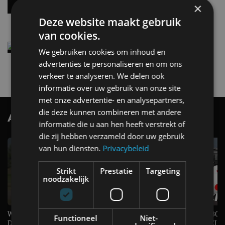
per 100 kilometer
×
4 aug
Deze website maakt gebruik
van cookies.
Elektrische Geely E2 (tijdelijk) net zo goedkoop
We gebruiken cookies om inhoud en
als een Renault Twingo
advertenties te personaliseren en om ons
4 aug
verkeer te analyseren. We delen ook
informatie over uw gebruik van onze site
met onze advertentie- en analysepartners,
die deze kunnen combineren met andere
AutoRAI.nl TV
SUBSCRIBE
informatie die u aan hen heeft verstrekt of
die zij hebben verzameld door uw gebruik
van hun diensten.
Privacybeleid
Strikt
Prestatie
Targeting
noodzakelijk
Welke elektrische auto past bij jou?
1.500 KG Trekgewicht & 380
Functioneel
Niet-
De EV Experience geeft antwoord
elektrische pk's, maar WELK