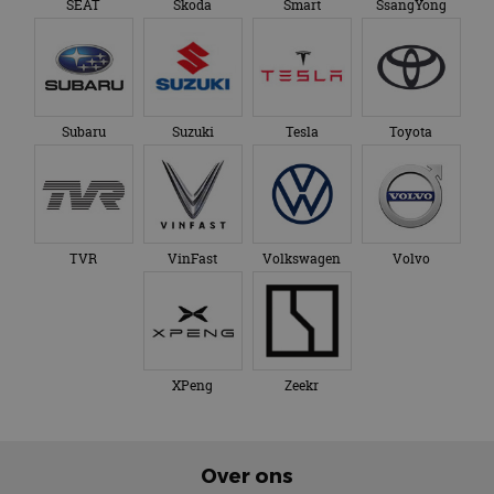
SEAT
Skoda
Smart
SsangYong
Subaru
Suzuki
Tesla
Toyota
TVR
VinFast
Volkswagen
Volvo
XPeng
Zeekr
Over ons