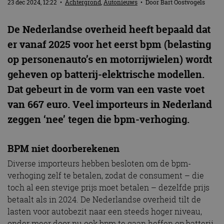
23 dec 2024, 12:22
•
Achtergrond
,
Autonieuws
• Door
Bart Oostvogels
De Nederlandse overheid heeft bepaald dat
er vanaf 2025 voor het eerst bpm (belasting
op personenauto’s en motorrijwielen) wordt
geheven op batterij-elektrische modellen.
Dat gebeurt in de vorm van een vaste voet
van 667 euro. Veel importeurs in Nederland
zeggen ‘nee’ tegen die bpm-verhoging.
BPM niet doorberekenen
Diverse importeurs hebben besloten om de bpm-
verhoging zelf te betalen, zodat de consument – die
toch al een stevige prijs moet betalen – dezelfde prijs
betaalt als in 2024. De Nederlandse overheid tilt de
lasten voor autobezit naar een steeds hoger niveau,
onder meer door nu ook bpm te gaan heffen op batterij-