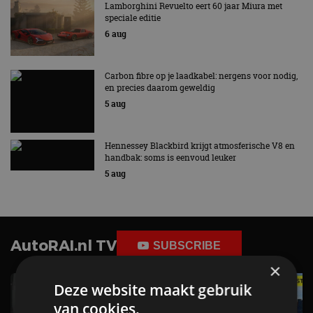
Lamborghini Revuelto eert 60 jaar Miura met
speciale editie
6 aug
Carbon fibre op je laadkabel: nergens voor nodig,
en precies daarom geweldig
5 aug
Hennessey Blackbird krijgt atmosferische V8 en
handbak: soms is eenvoud leuker
5 aug
AutoRAI.nl TV
SUBSCRIBE
×
Deze website maakt gebruik
van cookies.