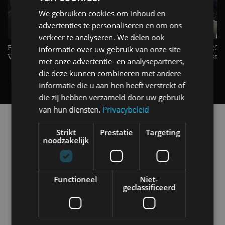
We gebruiken cookies om inhoud en
advertenties te personaliseren en om ons
verkeer te analyseren. We delen ook
Rijden met de allereerste
KIA Stonic Mild-Hybrid (2026
informatie over uw gebruik van onze site
Volkswagen Golf GTI!- AutoRAI TV
benzine, handbak, het bestaat
met onze advertentie- en analysepartners,
REVIEW - AutoRAI TV
die deze kunnen combineren met andere
informatie die u aan hen heeft verstrekt of
die zij hebben verzameld door uw gebruik
van hun diensten.
Privacybeleid
Alle automerken
Selecteer een merk voor meer informatie, modellen
Strikt
Prestatie
Targeting
noodzakelijk
en alle nieuwsberichten
Functioneel
Niet-
geclassificeerd
Abarth
Aiways
Alfa Romeo
Alpine