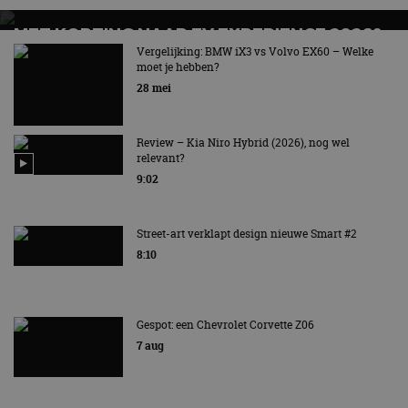
MET KORTING NAAR EV EXPERIENCE 2026?
AUTORAI REGELT HET!
Vergelijking: BMW iX3 vs Volvo EX60 – Welke
moet je hebben?
EV Experience 2026 van 24 tot 26 september
28 mei
Review – Kia Niro Hybrid (2026), nog wel
relevant?
9:02
Street-art verklapt design nieuwe Smart #2
8:10
Gespot: een Chevrolet Corvette Z06
7 aug