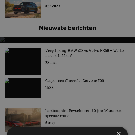
apr 2023
Nieuwste berichten
MET KORTING NAAR EV EXPERIENCE 2026?
AUTORAI REGELT HET!
Vergelijking: BMW iX3 vs Volvo EX60 – Welke
moet je hebben?
EV Experience 2026 van 24 tot 26 september
28 mei
Gespot: een Chevrolet Corvette Z06
15:38
Lamborghini Revuelto eert 60 jaar Miura met
speciale editie
6 aug
×