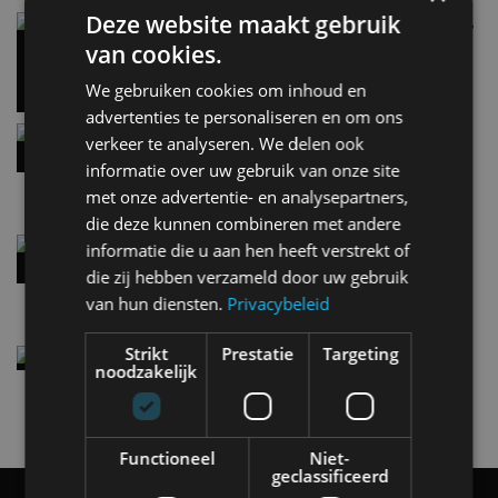
Deze website maakt gebruik
Carbon fibre op je laadkabel: nergens voor nodig,
en precies daarom geweldig
van cookies.
5 aug
We gebruiken cookies om inhoud en
advertenties te personaliseren en om ons
Hennessey Blackbird krijgt atmosferische V8 en
verkeer te analyseren. We delen ook
handbak: soms is eenvoud leuker
informatie over uw gebruik van onze site
5 aug
met onze advertentie- en analysepartners,
die deze kunnen combineren met andere
Audi A2 e-Tron mikt op verbruik van 12,8 kWh
informatie die u aan hen heeft verstrekt of
per 100 kilometer
die zij hebben verzameld door uw gebruik
4 aug
van hun diensten.
Privacybeleid
Strikt
Prestatie
Targeting
Elektrische Geely E2 (tijdelijk) net zo goedkoop
noodzakelijk
als een Renault Twingo
4 aug
Functioneel
Niet-
geclassificeerd