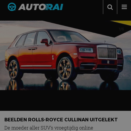
Autonieuws
Podcast
Autotests
Automerken
Adverteren
Contact
MotorRAI.nl
BEELDEN ROLLS-ROYCE CULLINAN UITGELEKT
De moeder aller SUV's vroegtijdig online