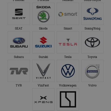
SEAT
Skoda
Smart
SsangYong
Subaru
Suzuki
Tesla
Toyota
TVR
VinFast
Volkswagen
Volvo