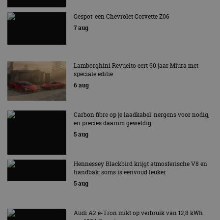
Gespot: een Chevrolet Corvette Z06
7 aug
Lamborghini Revuelto eert 60 jaar Miura met
speciale editie
6 aug
Carbon fibre op je laadkabel: nergens voor nodig,
en precies daarom geweldig
5 aug
Hennessey Blackbird krijgt atmosferische V8 en
handbak: soms is eenvoud leuker
5 aug
Audi A2 e-Tron mikt op verbruik van 12,8 kWh