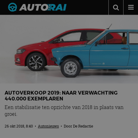
Autonieuws
Podcast
Autotests
Automerken
Adverteren
Contact
MotorRAI.nl
AUTOVERKOOP 2019: NAAR VERWACHTING
440.000 EXEMPLAREN
Een stabilisatie ten opzichte van 2018 in plaats van
groei.
26 okt 2018, 8:40
•
Autonieuws
• Door
De Redactie