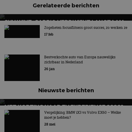
Gerelateerde berichten
SUV WINT, CABRIO VERDWIJNT LANGZAAM
UIT BEELD
Zogeheten focusflitsers groot succes, zo werken ze
17 feb
Hét symbool van vrijheid en rijplezier verdwijnt
Bestverkochte auto van Europa nauwelijks
zichtbaar in Nederland
26 jan
Nieuwste berichten
MET KORTING NAAR EV EXPERIENCE 2026?
AUTORAI REGELT HET!
Vergelijking: BMW iX3 vs Volvo EX60 – Welke
moet je hebben?
EV Experience 2026 van 24 tot 26 september
28 mei