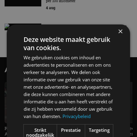
per 100 kilometer
4 aug
Elektrische Geely E2 (tijdelijk) net zo goedkoop
×
als een Renault Twingo
Deze website maakt gebruik
4 aug
van cookies.
We gebruiken cookies om inhoud en
advertenties te personaliseren en om ons
AutoRAI.nl TV
SUBSCRIBE
verkeer te analyseren. We delen ook
informatie over uw gebruik van onze site
met onze advertentie- en analysepartners,
die deze kunnen combineren met andere
informatie die u aan hen heeft verstrekt of
die zij hebben verzameld door uw gebruik
van hun diensten.
Privacybeleid
Raad jij onze nieuwe duurtester? -
De Renault Twingo heeft een
Strikt
Prestatie
Targeting
AutoRAI TV
opvallende snelheidsmeter! -
noodzakelijk