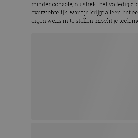
middenconsole, nu strekt het volledig digi
CookieScriptConse
overzichtelijk, want je krijgt alleen het 
eigen wens in te stellen, mocht je toch m
Naam
Naam
omx_consent
Aanbiede
Naam
Domein
g_id_202604151153
_ga
_fbp
Meta Pla
Inc.
.autorai.n
_gcl_au
Google L
.autorai.n
_ga_SC6JKZPPKY
IDE
Google L
.doublecl