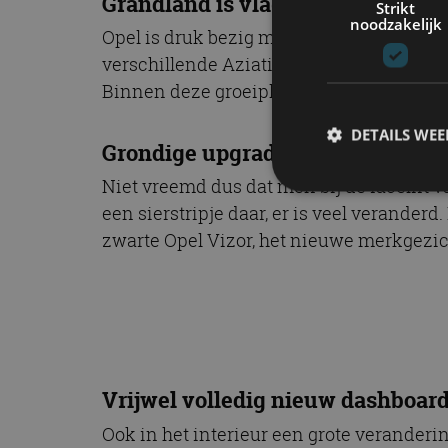
Grandland is vlaggenschip-SUV
Strikt
noodzakelijk
Opel is druk bezig met groeien. Binnen E
verschillende Aziatische markten. Niet a
Binnen deze groeiplannen is de Grandla
DETAILS WE
Grondige upgrade
Niet vreemd dus dat men bij de facelift 
een sierstripje daar, er is veel verander
S
zwarte Opel Vizor, het nieuwe merkgezich
Strikt noodzakelijke
accountbeheer. De we
Naam
cf_clearance
Vrijwel volledig nieuw dashboar
Ook in het interieur een grote veranderi