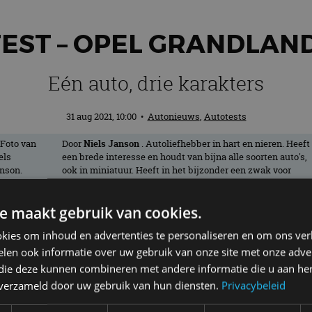
EST – OPEL GRANDLAND 
Eén auto, drie karakters
31 aug 2021, 10:00
•
Autonieuws
,
Autotests
Door
Niels Janson
. Autoliefhebber in hart en nieren. Heeft
een brede interesse en houdt van bijna alle soorten auto's,
ook in miniatuur. Heeft in het bijzonder een zwak voor
oude Amerikanen en rijdt zelf met plezier in een Buick
Regal uit 1994.
e maakt gebruik van cookies.
kies om inhoud en advertenties te personaliseren en om ons ver
g vernieuwd. De ‘X’ in de naam is verdw
len ook informatie over uw gebruik van onze site met onze adver
gebreid kennis met het nieuwe vlaggensc
 die deze kunnen combineren met andere informatie die u aan hen
n verzameld door uw gebruik van hun diensten.
Privacybeleid