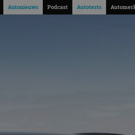
Autonieuws
Podcast
Autotests
Automer