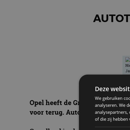
AUTOT
Deze websit
We gebruiken coo
Opel heeft de Grandland grondi
analyseren. We de
voor terug. AutoRAI maakte uit
analysepartners,
of die zij hebbe