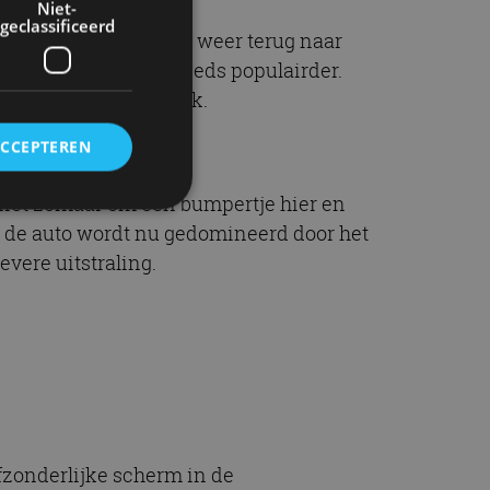
Niet-
geclassificeerd
orbeeld na lange tijd weer terug naar
ossovers en SUV’s steeds populairder.
genschip van het merk.
ACCEPTEREN
 niet zomaar om een bumpertje hier en
van de auto wordt nu gedomineerd door het
rd
vere uitstraling.
elding en
ervice om
es van de bezoeker
unen van de
den van
afzonderlijke scherm in de