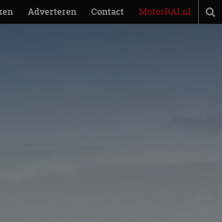
ken
Adverteren
Contact
MotorRAI.nl