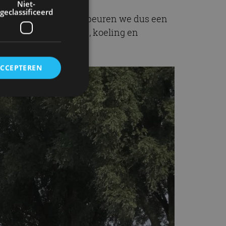
Niet-
geclassificeerd
ok in de BMW M3 bespeuren we dus een
cte brandstofinjectie, koeling en
elde kleppen.
ACCEPTEREN
rd
elding en
ervice om
es van de bezoeker
unen van de
den van