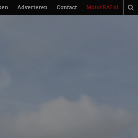
ken
Adverteren
Contact
MotorRAI.nl