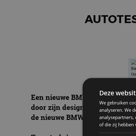
AUTOTES
Deze websit
Een nieuwe BMW M3 maakt altijd 
We gebruiken coo
door zijn design. Dat is missch
analyseren. We de
de nieuwe BMW M3 – helemaal 
analysepartners,
of die zij hebbe