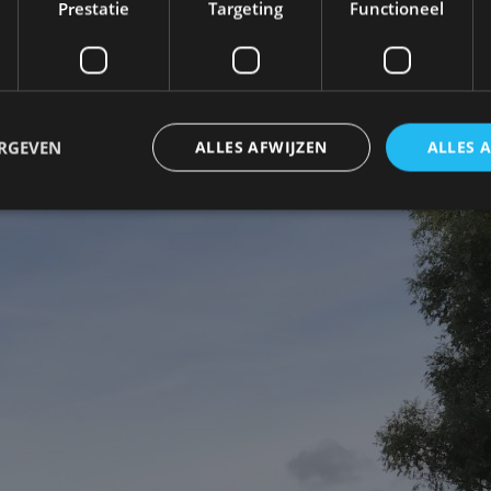
Prestatie
Targeting
Functioneel
ote lijnen gelijk aan dat van
de nieuwe BMW M4
. O
 Turbo techniek (twee turbo’s), geoptimaliseerde dire
modelspecifiek uitlaatsysteem met elektronisch gereg
ERGEVEN
ALLES AFWIJZEN
ALLES 
trikt noodzakelijk
Prestatie
Targeting
Functioneel
Niet-geclassificee
 cookies maken de kernfunctionaliteiten van de website mogelijk, zoals gebruikersaanm
bsite kan niet goed worden gebruikt zonder de strikt noodzakelijke cookies.
Aanbieder
/
Vervaldatum
Omschrijving
Domein
1 jaar
Deze cookie wordt gebruikt door de CloudFlare-s
Cloudflare,
vertrouwd webverkeer te identificeren en alle
Inc.
beveiligingsbeperkingen op basis van het IP-adr
.autorai.nl
te omzeilen. Het is essentieel voor het onderste
veiligheid van een website functies en in het bie
bescherming tegen kwaadaardige bezoekers.