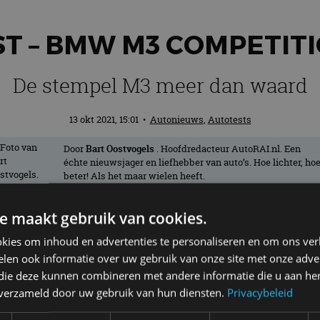
T – BMW M3 COMPETITIO
De stempel M3 meer dan waard
13 okt 2021, 15:01
•
Autonieuws
,
Autotests
Door
Bart Oostvogels
. Hoofdredacteur AutoRAI.nl. Een
échte nieuwsjager en liefhebber van auto’s. Hoe lichter, ho
beter! Als het maar wielen heeft.
e maakt gebruik van cookies.
veel tongen los. De nieuwste versie doet
kies om inhoud en advertenties te personaliseren en om ons ver
ien even wennen. Voor de rest kunnen we e
len ook informatie over uw gebruik van onze site met onze adver
als BMW M3 Competition – is de M3-ste
 die deze kunnen combineren met andere informatie die u aan hen
n verzameld door uw gebruik van hun diensten.
Privacybeleid