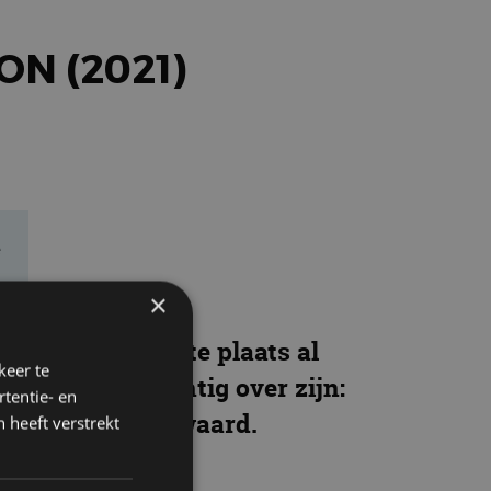
N (2021)
e
×
 dat in de eerste plaats al
keer te
r kort en krachtig over zijn:
tentie- en
mpel meer dan waard.
 heeft verstrekt