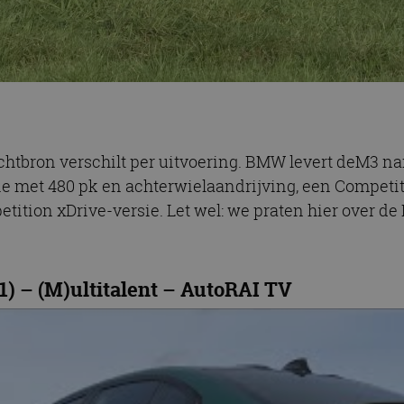
achtbron verschilt per uitvoering. BMW levert deM3 n
e met 480 pk en achterwielaandrijving, een Competi
tition xDrive-versie. Let wel: we praten hier over de
) – (M)ultitalent – AutoRAI TV