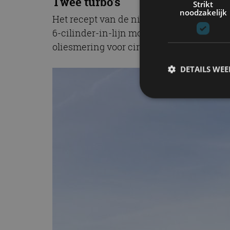
Twee turbo’s
Strikt
noodzakelijk
Het recept van de nieuwe BMW M3 is in gr
6-cilinder-in-lijn motor met M TwinPower
oliesmering voor circuitgebruik en een 
DETAILS WE
S
Strikt noodzakelijke
accountbeheer. De we
Naam
cf_clearance