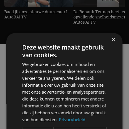
Raad jij onze nieuwe duurtester? -
De Renault Twingo heeft een
AutoRAI TV
opvallende snelheidsmeter! -
AutoRAI TV
×
Deze website maakt gebruik
Alle automerken
van cookies.
Selecteer een merk voor meer informatie, modellen
We gebruiken cookies om inhoud en
en alle nieuwsberichten
advertenties te personaliseren en om ons
verkeer te analyseren. We delen ook
informatie over uw gebruik van onze site
met onze advertentie- en analysepartners,
die deze kunnen combineren met andere
Abarth
Aiways
Alfa Romeo
Alpine
informatie die u aan hen heeft verstrekt of
die zij hebben verzameld door uw gebruik
van hun diensten.
Privacybeleid