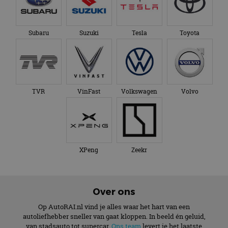
Subaru
Suzuki
Tesla
Toyota
TVR
VinFast
Volkswagen
Volvo
XPeng
Zeekr
Over ons
Op AutoRAI.nl vind je alles waar het hart van een
autoliefhebber sneller van gaat kloppen. In beeld én geluid,
van stadsauto tot supercar.
Ons team
levert je het laatste