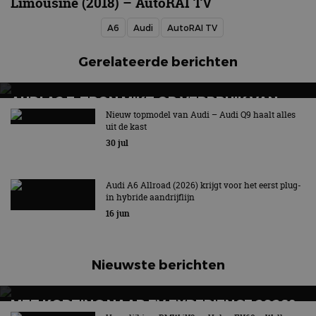
Limousine (2018) – AutoRAI TV
A6
Audi
AutoRAI TV
Gerelateerde berichten
AUDI A2 E-TRON MIKT OP VERBRUIK VAN
12,8 KWH PER 100 KILOMETER
Nieuw topmodel van Audi – Audi Q9 haalt alles
uit de kast
30 jul
Audi A6 Allroad (2026) krijgt voor het eerst plug-
in hybride aandrijflijn
16 jun
Nieuwste berichten
MET KORTING NAAR EV EXPERIENCE 2026?