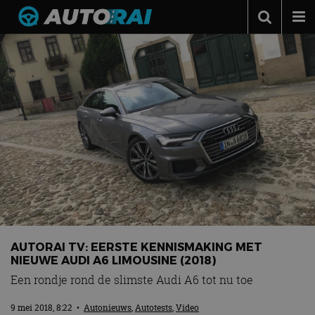
Autonieuws
Podcast
Autotests
Automerken
Adverteren
Contact
MotorRAI.nl
AUTORAI TV: EERSTE KENNISMAKING MET
NIEUWE AUDI A6 LIMOUSINE (2018)
Een rondje rond de slimste Audi A6 tot nu toe
9 mei 2018, 8:22
•
Autonieuws
,
Autotests
,
Video