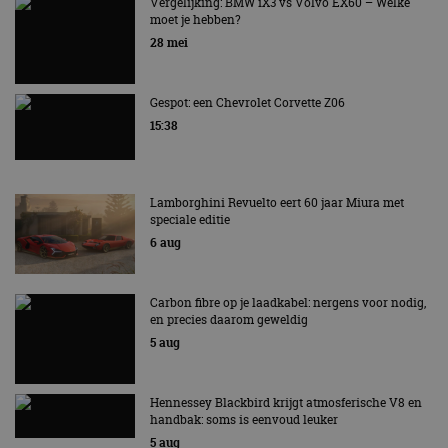
AUTORAI REGELT HET!
Vergelijking: BMW iX3 vs Volvo EX60 – Welke
moet je hebben?
EV Experience 2026 van 24 tot 26 september
28 mei
Gespot: een Chevrolet Corvette Z06
15:38
Lamborghini Revuelto eert 60 jaar Miura met
speciale editie
6 aug
Carbon fibre op je laadkabel: nergens voor nodig,
en precies daarom geweldig
5 aug
Hennessey Blackbird krijgt atmosferische V8 en
handbak: soms is eenvoud leuker
5 aug