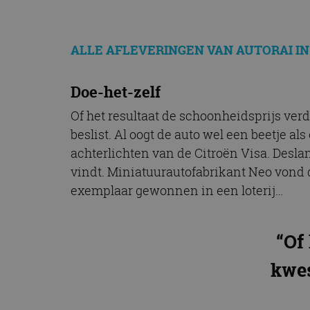
CookieScriptConse
ALLE AFLEVERINGEN VAN AUTORAI I
Naam
Naam
Doe-het-zelf
omx_consent
Aanbiede
Naam
Domein
g_id_202604151153
_ga
Of het resultaat de schoonheidsprijs ver
_fbp
Meta Pla
beslist. Al oogt de auto wel een beetje 
Inc.
.autorai.n
achterlichten van de Citroën Visa. Desland
_gcl_au
Google L
vindt. Miniatuurautofabrikant Neo vond 
.autorai.n
exemplaar gewonnen in een loterij…
_ga_SC6JKZPPKY
IDE
Google L
.doublecl
“Of
kwes