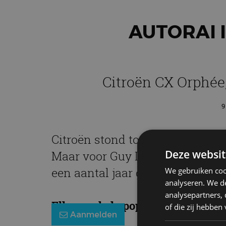
AUTORAI 
Citroën CX Orphée,
9
Citroën stond tot in de jaren ta
Deze websit
Maar voor Guy Deslandes was de
een aantal jaar geleden een mo
We gebruiken coo
analyseren. We de
analysepartners,
Elke week de populairste blogs in
of die zij hebbe
Aanmelden