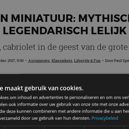
IN MINIATUUR: MYTHISC
LEGENDARISCH LELIJK
 cabriolet in de geest van de grote
 dec 2017, 9:00
•
Autonieuws
,
Klassiekers
,
Lifestyle & Fun
• Door
Paul Sp
chtig bekend om zijn uitzonderlijke auto’s
e maakt gebruik van cookies.
 CX in 1984 nog niet bijzonder genoeg. 
oi model van de creatie van Deslandes.
kies om inhoud en advertenties te personaliseren en om ons ver
len ook informatie over uw gebruik van onze site met onze adver
 die deze kunnen combineren met andere informatie die u aan hen
 je mailbox? Meld je aan voor de nieuwsbrie
n verzameld door uw gebruik van hun diensten.
Privacybeleid