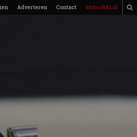
ken
Adverteren
Contact
MotorRAI.nl