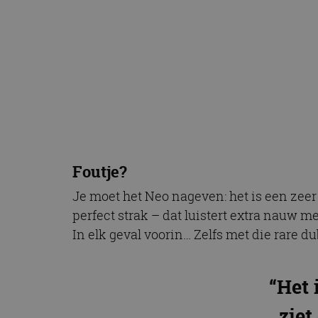
Foutje?
Je moet het Neo nageven: het is een zeer
perfect strak – dat luistert extra nauw me
In elk geval voorin… Zelfs met die rare 
“Het 
ziet
Wat mag dat kosten?