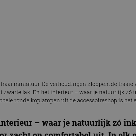
 fraai miniatuur. De verhoudingen kloppen, de fraaie w
t zwarte lak. En het interieur – waar je natuurlijk zó i
dubbele ronde koplampen uit de accessoireshop is het e
interieur – waar je natuurlijk zó ink
 er zacht en comfortabel uit. In elk 
voorin…”