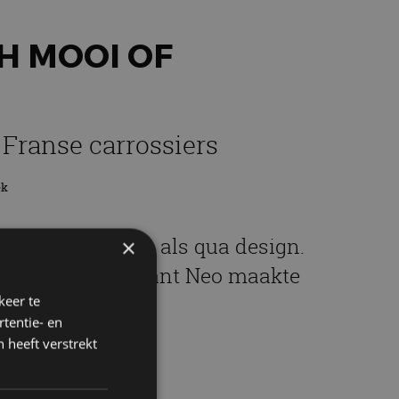
H MOOI OF
 Franse carrossiers
ek
, zowel technisch als qua design.
×
Miniaturenfabrikant Neo maakte
keer te
tentie- en
 heeft verstrekt
f!