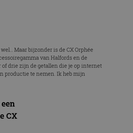
t.com-service om de
De cookie-banner
 te werken.
chrijving
ytics - wat een
t wel… Maar bijzonder is de CX Orphée
alyseservice van
e leveren, zoals
s te onderscheiden
 accessoiregamma van Halfords en de
s klant-ID. Het is
ebruikt om
of drie zijn de getallen die je op internet
voor de
matie uit over hoe
n productie te nemen. Ik heb mijn
rtenties die de
 bezocht.
sessiestatus te
matie uit over hoe
rtenties die de
 bezocht.
 een
de CX