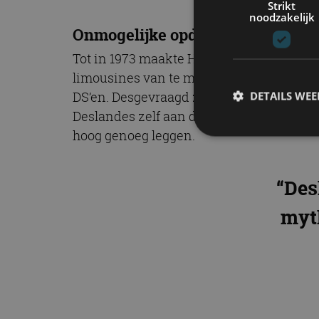
Strikt
noodzakelijk
Onmogelijke opdracht
Tot in 1973 maakte Henri Chapron de Citr
limousines van te maken. Guy Deslandes w
DS’en. Desgevraagd zeiden de carrossier
DETAILS WE
Deslandes zelf aan de slag. Hij vernoemde
hoog genoeg leggen.
S
“Des
Strikt noodzakelijke
accountbeheer. De we
myth
Naam
cf_clearance