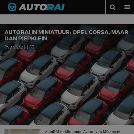
Nieuws over
AutoRAI in Miniatuur
Autonieuws
Podcast
AUTORAI IN MINIATUUR: OPEL CORSA, MAAR
DAN PIEPKLEIN
Autotests
In schaal 1:55
Automerken
Adverteren
Contact
MotorRAI.nl
AutoRAI in Miniatuur: Avanti van Mikansue