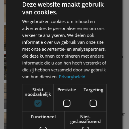
Deze website maakt gebruik
sep 2019
van cookies.
We gebruiken cookies om inhoud en
advertenties te personaliseren en om ons
AutoRAI in Miniatuur: Fiat Abarth 1000 van
Brumm, schaal 1 op 43
verkeer te analyseren. We delen ook
sep 2019
informatie over uw gebruik van onze site
met onze advertentie- en analysepartners,
die deze kunnen combineren met andere
AutoRAI in Miniatuur: Citroën Origins-set, 3-inch
van Norev
informatie die u aan hen heeft verstrekt of
aug 2019
die zij hebben verzameld door uw gebruik
van hun diensten.
Privacybeleid
AutoRAI in Miniatuur: Voisin C25 Aerodyne
Strikt
Prestatie
Targeting
aug 2019
noodzakelijk
AutoRAI in Miniatuur: Messerschmitt TG500 Tiger
Functioneel
Niet-
van Vitesse
geclassificeerd
aug 2019