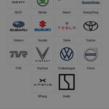
SEAT
Skoda
Smart
SsangYong
Subaru
Suzuki
Tesla
Toyota
TVR
VinFast
Volkswagen
Volvo
XPeng
Zeekr