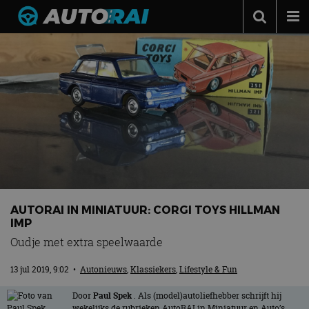
Autonieuws
Podcast
Autotests
Automerken
Adverteren
Contact
MotorRAI.nl
AUTORAI IN MINIATUUR: CORGI TOYS HILLMAN
IMP
Oudje met extra speelwaarde
13 jul 2019, 9:02
•
Autonieuws
,
Klassiekers
,
Lifestyle & Fun
Door
Paul Spek
. Als (model)autoliefhebber schrijft hij
wekelijks de rubrieken AutoRAI in Miniatuur en Auto’s