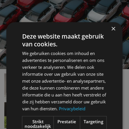
×
Deze website maakt gebruik
van cookies.
We gebruiken cookies om inhoud en
advertenties te personaliseren en om ons
verkeer te analyseren. We delen ook
informatie over uw gebruik van onze site
AutoRAI in Miniatuur: Avanti van Mikansue
met onze advertentie- en analysepartners,
nov 2019
die deze kunnen combineren met andere
informatie die u aan hen heeft verstrekt of
die zij hebben verzameld door uw gebruik
AutoRAI in Miniatuur: Ford Taunus 17M van
van hun diensten.
Privacybeleid
Politoys
nov 2019
Strikt
Prestatie
Targeting
noodzakelijk