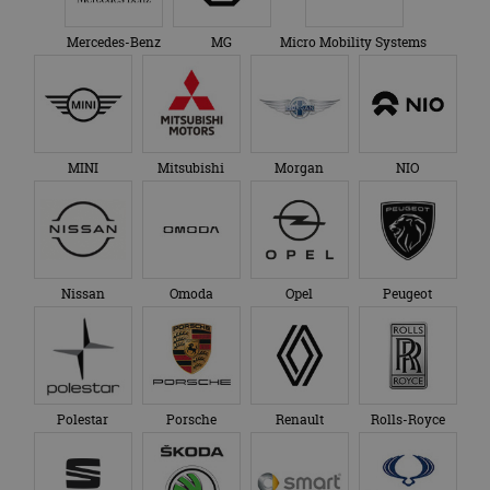
Mercedes-Benz
MG
Micro Mobility Systems
MINI
Mitsubishi
Morgan
NIO
Nissan
Omoda
Opel
Peugeot
Polestar
Porsche
Renault
Rolls-Royce