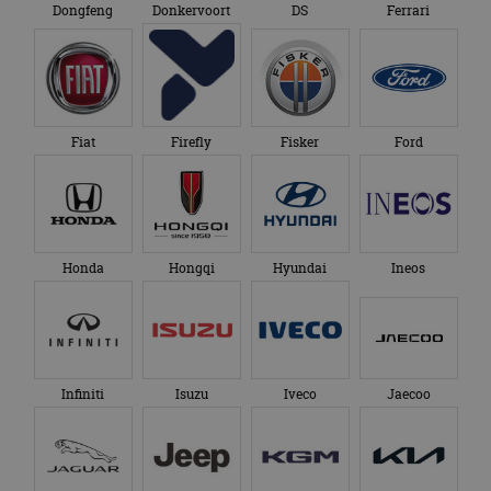
Dongfeng
Donkervoort
DS
Ferrari
Fiat
Firefly
Fisker
Ford
Honda
Hongqi
Hyundai
Ineos
Infiniti
Isuzu
Iveco
Jaecoo