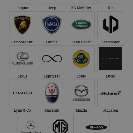
Jaguar
Jeep
KG Mobility
Kia
Lamborghini
Lancia
Land Rover
Leapmotor
Lexus
Lightyear
Lotus
Lucid
Lynk & Co
Maserati
Mazda
McLaren