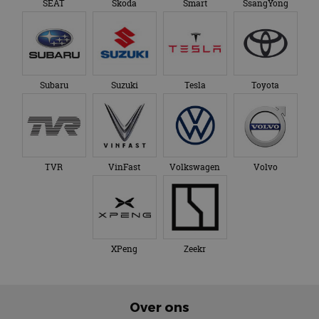
SEAT
Skoda
Smart
SsangYong
Subaru
Suzuki
Tesla
Toyota
TVR
VinFast
Volkswagen
Volvo
XPeng
Zeekr
Over ons