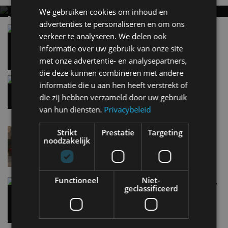
We gebruiken cookies om inhoud en
MET KORTING NAAR EV EXPERIENCE 2026?
advertenties te personaliseren en om ons
AUTORAI REGELT HET!
Vergelijking: BMW iX3 vs Volvo EX60 – Welke
verkeer te analyseren. We delen ook
moet je hebben?
EV Experience 2026 van 24 tot 26 september
informatie over uw gebruik van onze site
28 mei
met onze advertentie- en analysepartners,
die deze kunnen combineren met andere
Gespot: een Chevrolet Corvette Z06
informatie die u aan hen heeft verstrekt of
7 aug
die zij hebben verzameld door uw gebruik
van hun diensten.
Privacybeleid
Lamborghini Revuelto eert 60 jaar Miura met
Strikt
Prestatie
Targeting
speciale editie
noodzakelijk
6 aug
Functioneel
Niet-
Carbon fibre op je laadkabel: nergens voor nodig,
geclassificeerd
en precies daarom geweldig
5 aug