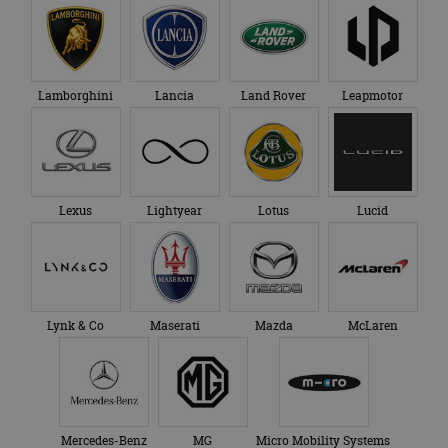
Lamborghini
Lancia
Land Rover
Leapmotor
Lexus
Lightyear
Lotus
Lucid
Lynk & Co
Maserati
Mazda
McLaren
Mercedes-Benz
MG
Micro Mobility Systems