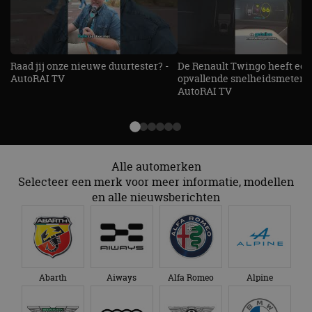
CloudFlare
.autorai.nl
vertrouwd
te identific
beveiligin
op basis va
adres van 
te omzeilen
Raad jij onze nieuwe duurtester? -
De Renault Twingo heeft een
essentieel 
AutoRAI TV
opvallende snelheidsmeter! -
ondersteu
AutoRAI TV
veiligheid 
website fun
het bieden
beschermi
kwaadaard
bezoekers.
CookieScriptConsent
4 weken 2
Deze cooki
CookieScript
Alle automerken
dagen
gebruikt d
autorai.nl
Google Privacy Policy
Selecteer een merk voor meer informatie, modellen
Cookie-Scr
service om
en alle nieuwsberichten
cookievoo
bezoekers 
onthouden.
banner van
Script.com 
noodzakeli
te werken.
Abarth
Aiways
Alfa Romeo
Alpine