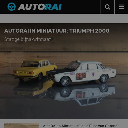
Nieuws over
AutoRAI in Miniatuur
Autonieuws
Podcast
AUTORAI IN MINIATUUR: TRIUMPH 2000
Statige bijna-winnaar
Autotests
Automerken
Adverteren
Contact
MotorRAI.nl
AutoRAI in Miniatuur: Lotus Elise van Chrono