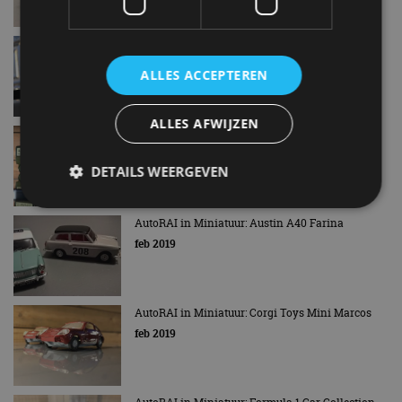
AutoRAI in Miniatuur: MG TC van Vitesse
mrt 2019
ALLES ACCEPTEREN
ALLES AFWIJZEN
AutoRAI in Miniatuur: Walker Electric Van,
Matchbox Models of Yesteryear
mrt 2019
DETAILS WEERGEVEN
AutoRAI in Miniatuur: Austin A40 Farina
feb 2019
Strikt noodzakelijk
Prestatie
Targeting
Functioneel
Niet-geclassificeerd
Strikt noodzakelijke cookies maken de
AutoRAI in Miniatuur: Corgi Toys Mini Marcos
kernfunctionaliteiten van de website mogelijk, zoals
gebruikersaanmelding en accountbeheer. De
feb 2019
website kan niet goed worden gebruikt zonder de
strikt noodzakelijke cookies.
Aanbieder
/
Naam
Vervaldatum
Omschrijv
Domein