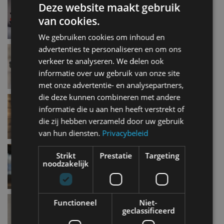
Deze website maakt gebruik
Amalgam Collection
van cookies.
apr 2019
We gebruiken cookies om inhoud en
advertenties te personaliseren en om ons
AutoRAI in Miniatuur: Jaguar XK8 van Maisto
apr 2019
verkeer te analyseren. We delen ook
informatie over uw gebruik van onze site
met onze advertentie- en analysepartners,
die deze kunnen combineren met andere
AutoRAI in Miniatuur: Austin 1800 World Cup
Rally 1970
informatie die u aan hen heeft verstrekt of
mrt 2019
die zij hebben verzameld door uw gebruik
van hun diensten.
Privacybeleid
AutoRAI in Miniatuur: Mercedes-Benz A-Klasse
Strikt
Prestatie
Targeting
van Maisto
noodzakelijk
mrt 2019
AutoRAI in Miniatuur: Triumph Dolomite Sprint
Functioneel
Niet-
van Vanguards
geclassificeerd
mrt 2019