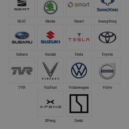
SEAT
Skoda
Smart
SsangYong
Subaru
Suzuki
Tesla
Toyota
TVR
VinFast
Volkswagen
Volvo
XPeng
Zeekr