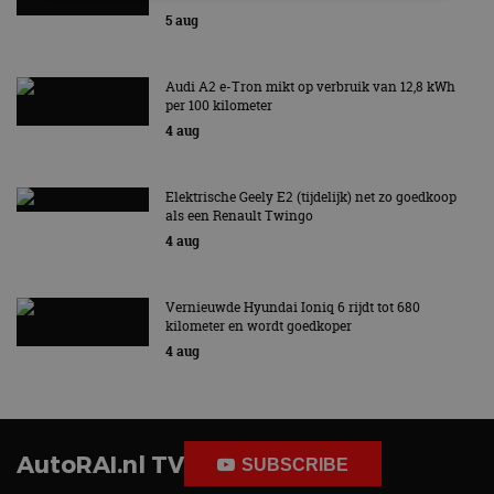
5 aug
Strikt noodzakelijk
Prestatie
Targeting
Functioneel
Niet-geclassificeerd
Audi A2 e-Tron mikt op verbruik van 12,8 kWh
per 100 kilometer
Strikt noodzakelijke cookies maken de
kernfunctionaliteiten van de website mogelijk, zoals
4 aug
gebruikersaanmelding en accountbeheer. De
website kan niet goed worden gebruikt zonder de
strikt noodzakelijke cookies.
Elektrische Geely E2 (tijdelijk) net zo goedkoop
Aanbieder
/
als een Renault Twingo
Naam
Vervaldatum
Omschrijv
Domein
4 aug
cf_clearance
1 jaar
Deze cooki
Cloudflare,
gebruikt d
Inc.
CloudFlare
.autorai.nl
Vernieuwde Hyundai Ioniq 6 rijdt tot 680
vertrouwd
te identific
kilometer en wordt goedkoper
beveiligin
4 aug
op basis va
adres van 
te omzeilen
essentieel 
ondersteu
veiligheid 
website fun
AutoRAI.nl TV
het bieden
SUBSCRIBE
beschermi
kwaadaard