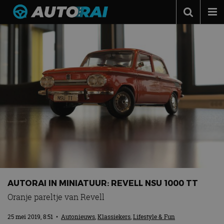
Autonieuws
Podcast
Autotests
Automerken
Adverteren
Contact
MotorRAI.nl
AUTORAI IN MINIATUUR: REVELL NSU 1000 TT
Oranje pareltje van Revell
25 mei 2019, 8:51
•
Autonieuws
,
Klassiekers
,
Lifestyle & Fun