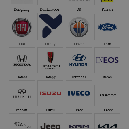
Dongfeng
Donkervoort
DS
Ferrari
Fiat
Firefly
Fisker
Ford
Honda
Hongqi
Hyundai
Ineos
Infiniti
Isuzu
Iveco
Jaecoo