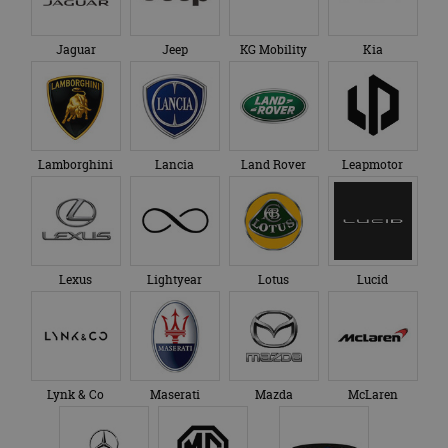
Jaguar
Jeep
KG Mobility
Kia
Lamborghini
Lancia
Land Rover
Leapmotor
Lexus
Lightyear
Lotus
Lucid
Lynk & Co
Maserati
Mazda
McLaren