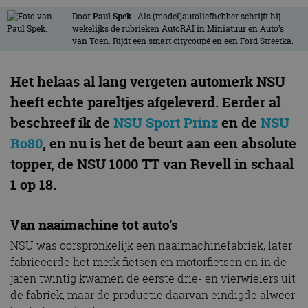
Door
Paul Spek
. Als (model)autoliefhebber schrijft hij
wekelijks de rubrieken AutoRAI in Miniatuur en Auto’s
van Toen. Rijdt een smart citycoupé en een Ford Streetka.
Het helaas al lang vergeten automerk NSU
heeft echte pareltjes afgeleverd. Eerder al
beschreef ik de
NSU Sport Prinz
en de
NSU
Ro80
, en nu is het de beurt aan een absolute
topper, de NSU 1000 TT van Revell in schaal
1 op 18.
Van naaimachine tot auto’s
NSU was oorspronkelijk een naaimachinefabriek, later
fabriceerde het merk fietsen en motorfietsen en in de
jaren twintig kwamen de eerste drie- en vierwielers uit
de fabriek, maar de productie daarvan eindigde alweer