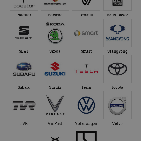
Polestar
Porsche
Renault
Rolls-Royce
SEAT
Skoda
Smart
SsangYong
Subaru
Suzuki
Tesla
Toyota
TVR
VinFast
Volkswagen
Volvo