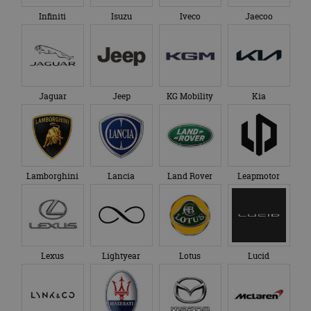
Infiniti
Isuzu
Iveco
Jaecoo
Jaguar
Jeep
KG Mobility
Kia
Lamborghini
Lancia
Land Rover
Leapmotor
Lexus
Lightyear
Lotus
Lucid