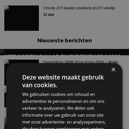
Citroën 2CV maakt comeback als EV-eendje
22 mei
Nieuwste berichten
MET KORTING NAAR EV EXPERIENCE 2026?
AUTORAI REGELT HET!
Vergelijking: BMW iX3 vs Volvo EX60 – Welke
moet je hebben?
×
EV Experience 2026 van 24 tot 26 september
28 mei
Deze website maakt gebruik
van cookies.
Gespot: een Chevrolet Corvette Z06
We gebruiken cookies om inhoud en
7 aug
advertenties te personaliseren en om ons
verkeer te analyseren. We delen ook
informatie over uw gebruik van onze site
Lamborghini Revuelto eert 60 jaar Miura met
met onze advertentie- en analysepartners,
speciale editie
die deze kunnen combineren met andere