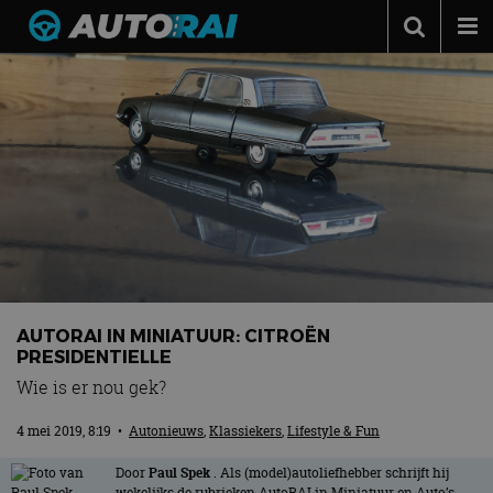
Autonieuws
Podcast
Autotests
Automerken
Adverteren
Contact
MotorRAI.nl
AUTORAI IN MINIATUUR: CITROËN
PRESIDENTIELLE
Wie is er nou gek?
4 mei 2019, 8:19
•
Autonieuws
,
Klassiekers
,
Lifestyle & Fun
Door
Paul Spek
. Als (model)autoliefhebber schrijft hij
wekelijks de rubrieken AutoRAI in Miniatuur en Auto’s