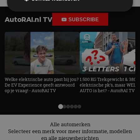
AutoRAI.nl TV
SUBSCRIBE
Strikt noodzakelijk
Prestatie
Targeting
Functioneel
Niet-geclassificeerd
Strikt noodzakelijke cookies maken de
kernfunctionaliteiten van de website mogelijk, zoals
gebruikersaanmelding en accountbeheer. De
website kan niet goed worden gebruikt zonder de
strikt noodzakelijke cookies.
Aanbieder
/
Naam
Vervaldatum
Omschrijv
Welke elektrische auto past bij jou?
1.500 KG Trekgewicht & 380
Domein
De EV Experience geeft antwoord
elektrische pk's, maar WELK
cf_clearance
1 jaar
Deze cooki
Cloudflare,
op je vraag! - AutoRAI TV
AUTO is het? - AutoRAI TV
gebruikt d
Inc.
CloudFlare
.autorai.nl
vertrouwd
te identific
beveiligin
op basis va
adres van 
te omzeilen
Alle automerken
essentieel 
Selecteer een merk voor meer informatie, modellen
ondersteu
veiligheid 
en alle nieuwsberichten