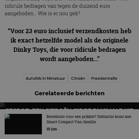
ridicule bedragen van tegen de duizend euro
aangeboden… Wie is er nou gek?
“Voor 23 euro inclusief verzendkosten heb
ik exact hetzelfde model als de originele
Dinky Toys, die voor ridicule bedragen
wordt aangeboden…”
AutoRAI in Miniatuur
Citroën
Presidentielle
Gerelateerde berichten
GESPOT: EEN CITROËN C15 RE FAMILIALE UIT
1995
Bestelauto voor een prikkie? Stellantis komt met
Smart Compact Van-familie
Voorloper van de MPV + bonusspot
18 jun