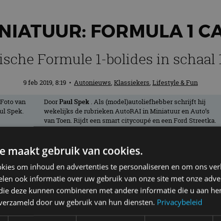
INIATUUR: FORMULA 1 C
ische Formule 1-bolides in schaal 
9 feb 2019, 8:19
•
Autonieuws
,
Klassiekers
,
Lifestyle & Fun
Door
Paul Spek
. Als (model)autoliefhebber schrijft hij
wekelijks de rubrieken AutoRAI in Miniatuur en Auto’s
van Toen. Rijdt een smart citycoupé en een Ford Streetka.
e maakt gebruik van cookies.
rgt je uiteindelijk een startveld van zes
kies om inhoud en advertenties te personaliseren en om ons ver
len ook informatie over uw gebruik van onze site met onze adver
 die deze kunnen combineren met andere informatie die u aan hen
n verzameld door uw gebruik van hun diensten.
Privacybeleid
s Atlas – de zogenoemde kiosk- of tijdschriftenmodel