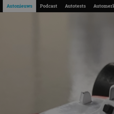
Autonieuws
Podcast
Autotests
Automer