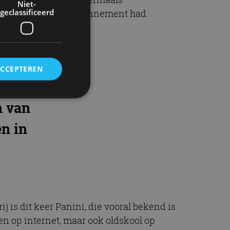
Niet-
geclassificeerd
leen nog als je een abonnement had.
he Car
ACCEPTEREN
gt in
n van
rd
en in
elding en
ervice om
es van de bezoeker
j is dit keer Panini, die vooral bekend is
unen van de
den van
een op internet, maar ook oldskool op