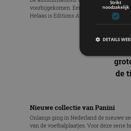
Strikt
noodzakelijk
voorbijgekomen. Eerst waren ze ook los i
Helaas is Editions Atlas in Nederland ge
“Het 
DETAILS WE
Coll
grot
S
de t
Strikt noodzakelijke
accountbeheer. De we
Naam
cf_clearance
Nieuwe collectie van Panini
Onlangs ging in Nederland de nieuwe serie
van de voetbalplaatjes. Voor deze serie h