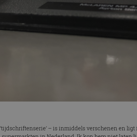
tijdschriftenserie’ – is inmiddels verschenen en ligt 
 supermarkten in Nederland. Ik kon hem niet laten li