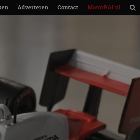
ken
Adverteren
Contact
MotorRAI.nl