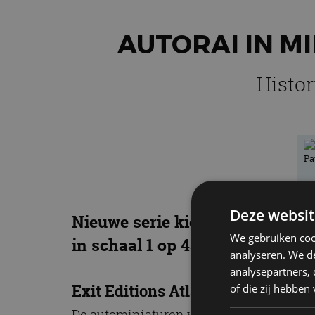
AUTORAI IN M
Histor
Deze websit
Nieuwe serie kioskmodellen bezo
We gebruiken coo
in schaal 1 op 43.
analyseren. We de
analysepartners,
Exit Editions Atlas
of die zij hebbe
De autominiaturen van uitgeverij Edition