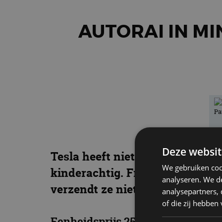
AUTORAI IN MI
Deze websit
Tesla heeft niet alleen fraaie e
We gebruiken coo
kinderachtig. Fraai gedetailleer
analyseren. We de
verzendt ze niet buiten Amerik
analysepartners,
of die zij hebbe
Eenheidsprijs 250 dollar