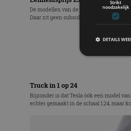
Strikt
noodzakelijk
De modellen van de Model S, Model X en M
Daar zit geen subsidie bij…
“Tesl
DETAILS WE
fraa
S
Strikt noodzakelijke
Truck in 1 op 24
accountbeheer. De we
Bijzonder is dat Tesla óók een model van 
Naam
echter gemaakt in de schaal 1:24, maar kos
cf_clearance