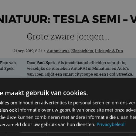
NIATUUR: TESLA SEMI – 
Grote zware jongen…
21 sep 2019, 8:21
•
Autonieuws
,
Klassiekers
,
Lifestyle & Fun
Door
Paul Spek
. Als (model)autoliefhebber schrijft hij
wekelijks de rubrieken AutoRAI in Miniatuur en Auto’s
van Toen. Rijdt een smart citycoupé en een Ford Streetka.
e maakt gebruik van cookies.
lektrisch aangedreven auto’s, maar óók mi
kies om inhoud en advertenties te personaliseren en om ons ver
d, fraai gelakt en alles kan open, net als
len ook informatie over uw gebruik van onze site met onze adver
a en Canada.
 die deze kunnen combineren met andere informatie die u aan hen
n verzameld door uw gebruik van hun diensten.
Privacybeleid