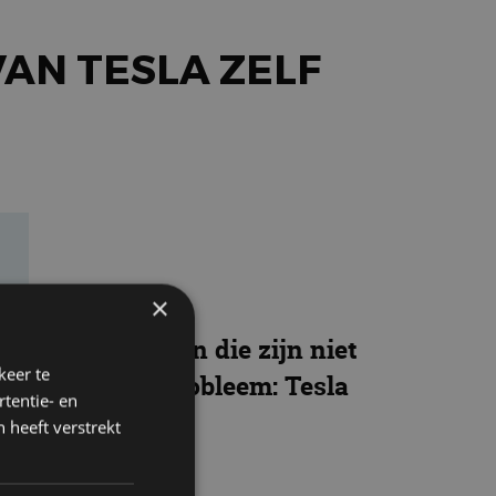
VAN TESLA ZELF
×
niatuurauto’s. En die zijn niet
keer te
 de echte. Eén probleem: Tesla
tentie- en
 heeft verstrekt