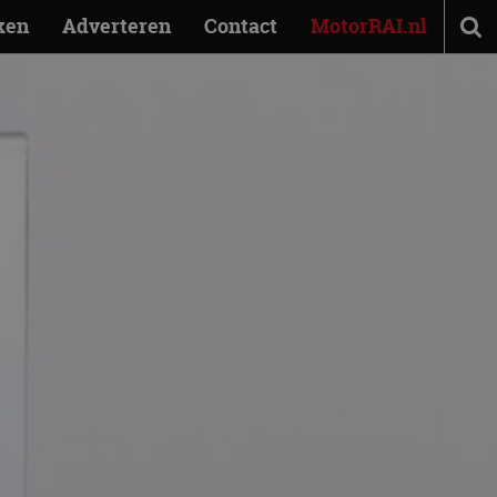
ken
Adverteren
Contact
MotorRAI.nl