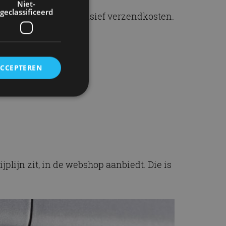
Niet-
geclassificeerd
ikaanse dollars, exclusief verzendkosten.
chtig:
ACCEPTEREN
s kan
rd
elding en
jplijn zit, in de webshop aanbiedt. Die is
ervice om
es van de bezoeker
unen van de
den van