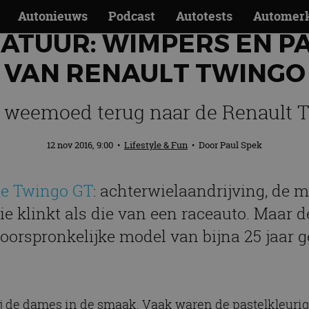
Autonieuws
Podcast
Autotests
Automer
IATUUR: WIMPERS EN 
VAN RENAULT TWINGO
 weemoed terug naar de Renault T
12 nov 2016, 9:00
•
Lifestyle & Fun
• Door
Paul Spek
e Twingo GT
: achterwielaandrijving, de 
e klinkt als die van een raceauto. Maar 
orspronkelijke model van bijna 25 jaar g
 bij de dames in de smaak. Vaak waren de pastelkleuri