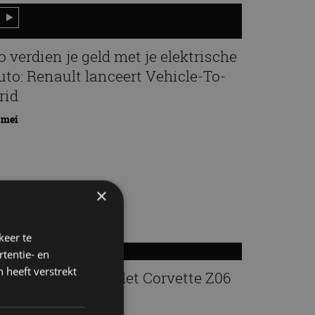
o verdien je geld met je elektrische
uto: Renault lanceert Vehicle-To-
rid
 mei
×
keer te
tentie- en
 heeft verstrekt
espot: een Chevrolet Corvette Z06
aug