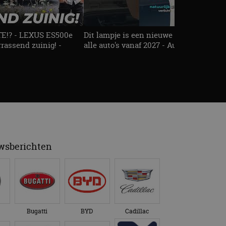
!? - LEXUS ES500e
Dit lampje is een nieuwe veiligheidseis
rassend zuinig! -
alle auto's vanaf 2027 - AutoRAI TV
uwsberichten
Bugatti
BYD
Cadillac