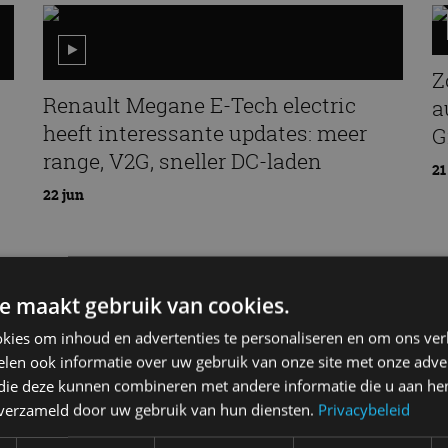
Z
Renault Megane E-Tech electric
a
heeft interessante updates: meer
G
range, V2G, sneller DC-laden
21
22 jun
Nieuwste berichten
e maakt gebruik van cookies.
kies om inhoud en advertenties te personaliseren en om ons ver
len ook informatie over uw gebruik van onze site met onze adver
 die deze kunnen combineren met andere informatie die u aan hen
G
n verzameld door uw gebruik van hun diensten.
Privacybeleid
Vergelijking: BMW iX3 vs Volvo
7 
EX60 – Welke moet je hebben?