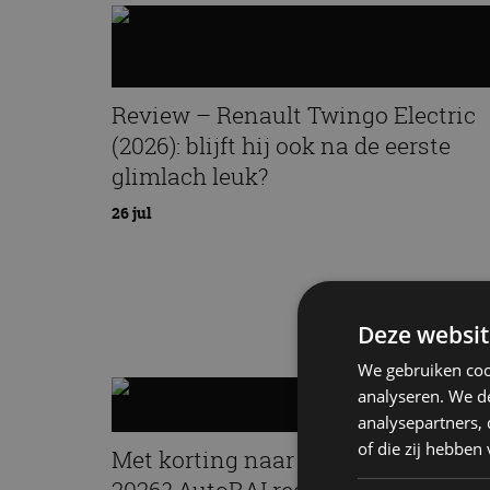
Review – Renault Twingo Electric
(2026): blijft hij ook na de eerste
glimlach leuk?
26 jul
Deze websit
We gebruiken coo
analyseren. We de
analysepartners,
of die zij hebbe
Met korting naar EV Experience
2026? AutoRAI regelt het!