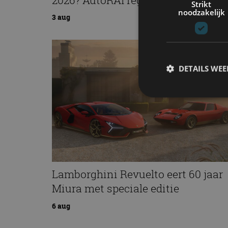
Strikt
noodzakelijk
3 aug
DETAILS WE
S
Strikt noodzakelijke
accountbeheer. De we
Naam
Lamborghini Revuelto eert 60 jaar
cf_clearance
Miura met speciale editie
6 aug