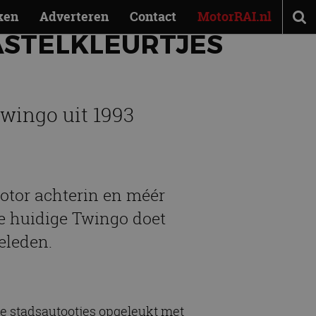
ken
Adverteren
Contact
MotorRAI.nl
PASTELKLEURTJES
wingo uit 1993
motor achterin en méér
de huidige Twingo doet
eleden.
ge stadsautootjes opgeleukt met