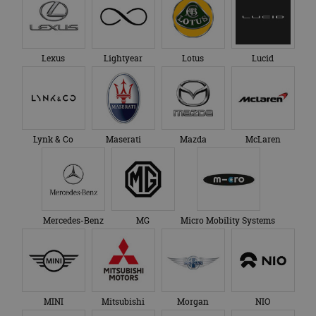
Lexus
Lightyear
Lotus
Lucid
Lynk & Co
Maserati
Mazda
McLaren
Mercedes-Benz
MG
Micro Mobility Systems
MINI
Mitsubishi
Morgan
NIO