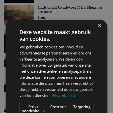
Lamborghini Revuelto eert 60 jaar Miura met
speciale editie
6 aug
×
Deze website maakt gebruik
Carbon fibre op je laadkabel: nergens voor nodig,
en precies daarom geweldig
van cookies.
5 aug
We gebruiken cookies om inhoud en
advertenties te personaliseren en om ons
Hennessey Blackbird krijgt atmosferische V8 en
verkeer te analyseren. We delen ook
handbak: soms is eenvoud leuker
informatie over uw gebruik van onze site
5 aug
met onze advertentie- en analysepartners,
die deze kunnen combineren met andere
informatie die u aan hen heeft verstrekt of
Audi A2 e-Tron mikt op verbruik van 12,8 kWh
per 100 kilometer
die zij hebben verzameld door uw gebruik
4 aug
van hun diensten.
Privacybeleid
Strikt
Prestatie
Targeting
Elektrische Geely E2 (tijdelijk) net zo goedkoop
noodzakelijk
als een Renault Twingo