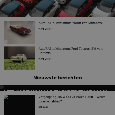
AutoRAI in Miniatuur: Avanti van Mikansue
nov 2019
AutoRAI in Miniatuur: Ford Taunus 17M van
Politoys
nov 2019
Nieuwste berichten
MET KORTING NAAR EV EXPERIENCE 2026?
AUTORAI REGELT HET!
Vergelijking: BMW iX3 vs Volvo EX60 – Welke
moet je hebben?
EV Experience 2026 van 24 tot 26 september
28 mei