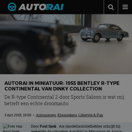
Autonieuws
Podcast
Autotests
Automerken
Adverteren
Contact
AUTORAI IN MINIATUUR: 1955 BENTLEY R-TYPE
MotorRAI.nl
CONTINENTAL VAN DINKY COLLECTION
De R-type Continental 2-door Sports Saloon is wat mij
betreft een echte droomauto.
3 mrt 2018, 10:00
•
Autonieuws
,
Klassiekers
,
Lifestyle & Fun
Door
Paul Spek
. Als (model)autoliefhebber schrijft hij
wekelijks de rubrieken AutoRAI in Miniatuur en Auto’s