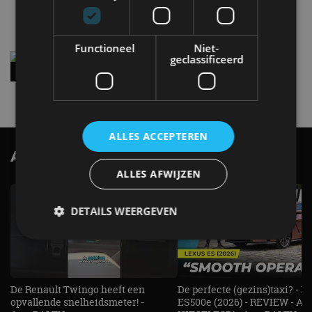
4 aug
Functioneel
Niet-
Vernieuwde Hyundai Ioniq 6 rijdt tot 680
geclassificeerd
kilometer en wordt goedkoper
4 aug
ALLES ACCEPTEREN
AutoRAI.nl TV
SUBSCRIBE
ALLES AFWIJZEN
DETAILS WEERGEVEN
Strikt noodzakelijk
Prestatie
Targeting
Functioneel
Niet-geclassificeerd
De Renault Twingo heeft een
De perfecte (gezins)taxi? - 
opvallende snelheidsmeter! -
ES500e (2026) - REVIEW - AL