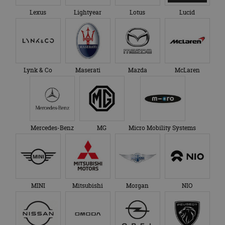
Lexus
Lightyear
Lotus
Lucid
Lynk & Co
Maserati
Mazda
McLaren
Mercedes-Benz
MG
Micro Mobility Systems
MINI
Mitsubishi
Morgan
NIO