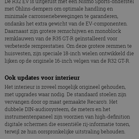
De R32 EV is uitgerust met een Nismo Sports-onderstel
met Öhlins-dempers om optimale handling en
minimale carrosseriebewegingen te garanderen,
ondanks het extra gewicht van de EV-componenten.
Daarnaast zijn grotere remschijven en monoblock
remklauwen van de R35 GT-R geïnstalleerd voor
verbeterde remprestaties. Om deze grotere remmen te
huisvesten, zijn speciale 18-inch wielen ontwikkeld die
lijken op de originele 16-inch velgen van de R32 GT-R.
Ook updates voor interieur
Het interieur is zoveel mogelijk origineel gehouden,
met upgrades waar nodig. De standaard stoelen zijn
vervangen door op maat gemaakte Recaro’s. Het
dubbele DIN-audiosysteem, de meters en het
instrumentenpaneel zijn voorzien van high-definition
digitale schermen die essentiële rij-informatie tonen,
terwijl ze hun oorspronkelijke uitstraling behouden.