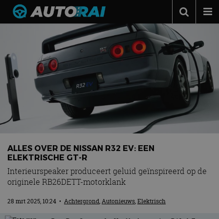
Autonieuws
Podcast
Autotests
Automerken
Adverteren
Contact
MotorRAI.nl
ALLES OVER DE NISSAN R32 EV: EEN
ELEKTRISCHE GT-R
Interieurspeaker produceert geluid geïnspireerd op de
originele RB26DETT-motorklank
28 mrt 2025, 10:24
•
Achtergrond
,
Autonieuws
,
Elektrisch