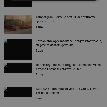
Strikt noodzakelijk
Prestatie
Targeting
Lamborghini Revuelto eert 60 jaar Miura met
Functioneel
Niet-geclassificeerd
speciale editie
Strikt noodzakelijke cookies maken de
6 aug
kernfunctionaliteiten van de website mogelijk, zoals
gebruikersaanmelding en accountbeheer. De
website kan niet goed worden gebruikt zonder de
Carbon fibre op je laadkabel: nergens voor nodig,
strikt noodzakelijke cookies.
en precies daarom geweldig
Aanbieder
/
Naam
Vervaldatum
Omschrijv
5 aug
Domein
cf_clearance
1 jaar
Deze cooki
Cloudflare,
gebruikt d
Inc.
Hennessey Blackbird krijgt atmosferische V8 en
CloudFlare
.autorai.nl
handbak: soms is eenvoud leuker
vertrouwd
te identific
5 aug
beveiligin
op basis va
adres van 
te omzeilen
Audi A2 e-Tron mikt op verbruik van 12,8 kWh
essentieel 
ondersteu
per 100 kilometer
veiligheid 
4 aug
website fun
het bieden
beschermi