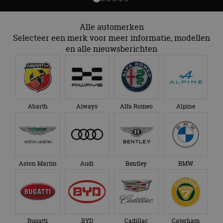
te leveren, zoals
analyseservice van
realtime bieden van
Google. Deze
externe adverteerders
cookie wordt
Alle automerken
gebruikt om uniek
_gcl_au
2 maanden 4
Deze cookie wordt
Google LLC
gebruikers te
weken
ingesteld door
Selecteer een merk voor meer informatie, modellen
.autorai.nl
onderscheiden
Doubleclick en voert
door een
en alle nieuwsberichten
informatie uit over
willekeurig
hoe de eindgebruiker
gegenereerd
de website gebruikt
nummer toe te
en over eventuele
wijzen als klant-ID.
advertenties die de
Het is opgenomen
eindgebruiker heeft
in elk
gezien voordat hij de
paginaverzoek op
genoemde website
een site en wordt
bezocht.
Abarth
Aiways
Alfa Romeo
Alpine
gebruikt om
bezoekers-, sessie-
IDE
1 jaar 1
Deze cookie wordt
Google LLC
en
maand
ingesteld door
.doubleclick.net
campagnegegeven
Doubleclick en voert
te berekenen voor
informatie uit over
de
hoe de eindgebruiker
analyserapporten
de website gebruikt
van de site.
en over eventuele
Aston Martin
Audi
Bentley
BMW
advertenties die de
_ga_SC6JKZPPKY
.autorai.nl
1 jaar 1
Deze cookie wordt
eindgebruiker heeft
maand
gebruikt door
gezien voordat hij de
Google Analytics
genoemde website
om de sessiestatus
bezocht.
te behouden.
Bugatti
BYD
Cadillac
Caterham