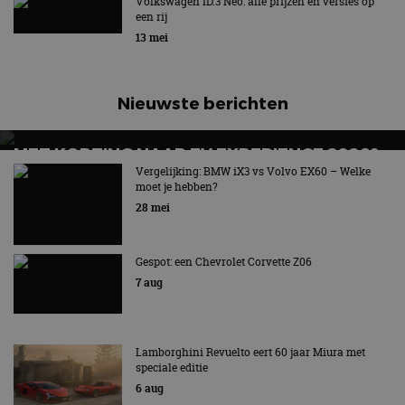
Volkswagen ID.3 Neo: alle prijzen en versies op
een rij
13 mei
Nieuwste berichten
MET KORTING NAAR EV EXPERIENCE 2026?
AUTORAI REGELT HET!
Vergelijking: BMW iX3 vs Volvo EX60 – Welke
moet je hebben?
EV Experience 2026 van 24 tot 26 september
28 mei
Gespot: een Chevrolet Corvette Z06
7 aug
Lamborghini Revuelto eert 60 jaar Miura met
speciale editie
6 aug