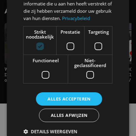
informatie die u aan hen heeft verstrekt of
AutoRAI.nl TV
die zij hebben verzameld door uw gebruik
SUBSCRIBE
van hun diensten.
Privacybeleid
Strikt
Prestatie
Targeting
noodzakelijk
Functioneel
Niet-
geclassificeerd
Welke elektrische auto past bij jou?
1.500 KG Trekgewicht & 380
De EV Experience geeft antwoord
elektrische pk's, maar WELK
op je vraag! - AutoRAI TV
AUTO is het? - AutoRAI TV
ALLES ACCEPTEREN
Alle automerken
ALLES AFWIJZEN
Selecteer een merk voor meer informatie, modellen
en alle nieuwsberichten
DETAILS WEERGEVEN