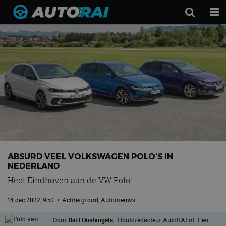
Autonieuws
Podcast
Autotests
Automerken
Adverteren
Contact
MotorRAI.nl
ABSURD VEEL VOLKSWAGEN POLO’S IN
NEDERLAND
Heel Eindhoven aan de VW Polo!
14 dec 2022, 9:50
•
Achtergrond
,
Autonieuws
Door
Bart Oostvogels
. Hoofdredacteur AutoRAI.nl. Een