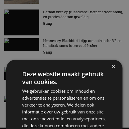
Carbon fibre op je laadkabel: nergens voor nodig,
en precies daarom geweldig
5 aug
Hennessey Blackbird krijgt atmosferische V8 en
handbak: soms is eenvoud leuker
5 aug
×
Audi A2 e-Tron mikt op verbruik van 12,8 kWh
Deze website maakt gebruik
per 100 kilometer
van cookies.
4 aug
We gebruiken cookies om inhoud en
advertenties te personaliseren en om ons
Elektrische Geely E2 (tijdelijk) net zo goedkoop
als een Renault Twingo
verkeer te analyseren. We delen ook
4 aug
informatie over uw gebruik van onze site
met onze advertentie- en analysepartners,
die deze kunnen combineren met andere