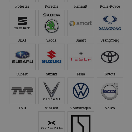
Polestar
Porsche
Renault
Rolls-Royce
SEAT
Skoda
Smart
SsangYong
Subaru
Suzuki
Tesla
Toyota
TVR
VinFast
Volkswagen
Volvo