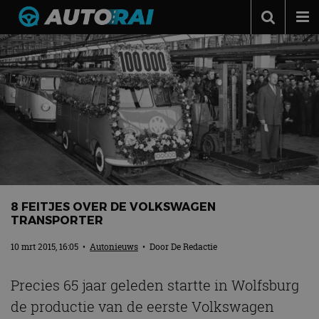
Autonieuws
Podcast
Autotests
Automerken
Adverteren
Contact
8 FEITJES OVER DE VOLKSWAGEN
MotorRAI.nl
TRANSPORTER
10 mrt 2015, 16:05
•
Autonieuws
• Door
De Redactie
Precies 65 jaar geleden startte in Wolfsburg
de productie van de eerste Volkswagen