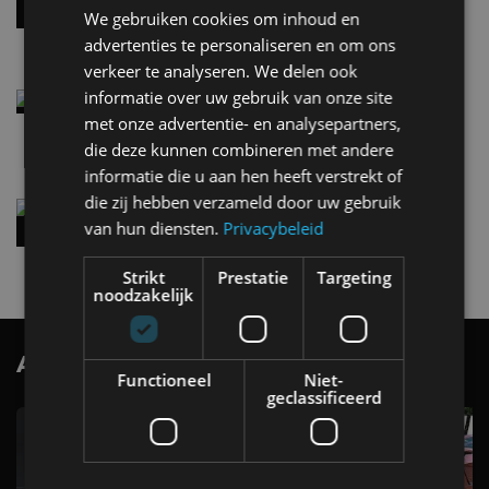
per 100 kilometer
We gebruiken cookies om inhoud en
4 aug
advertenties te personaliseren en om ons
verkeer te analyseren. We delen ook
informatie over uw gebruik van onze site
Elektrische Geely E2 (tijdelijk) net zo goedkoop
als een Renault Twingo
met onze advertentie- en analysepartners,
4 aug
die deze kunnen combineren met andere
informatie die u aan hen heeft verstrekt of
die zij hebben verzameld door uw gebruik
Vernieuwde Hyundai Ioniq 6 rijdt tot 680
van hun diensten.
Privacybeleid
kilometer en wordt goedkoper
4 aug
Strikt
Prestatie
Targeting
noodzakelijk
AutoRAI.nl TV
SUBSCRIBE
Functioneel
Niet-
geclassificeerd