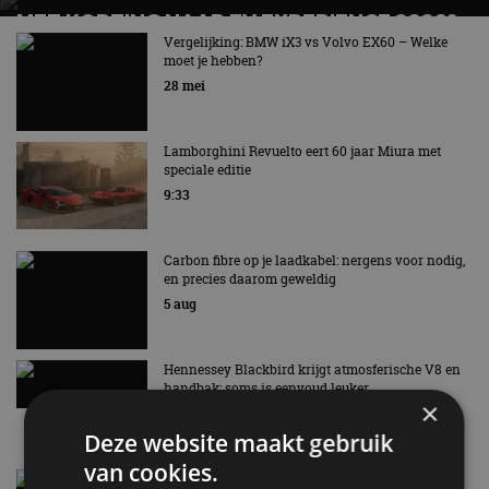
MET KORTING NAAR EV EXPERIENCE 2026?
AUTORAI REGELT HET!
Vergelijking: BMW iX3 vs Volvo EX60 – Welke
moet je hebben?
EV Experience 2026 van 24 tot 26 september
28 mei
Lamborghini Revuelto eert 60 jaar Miura met
speciale editie
9:33
Carbon fibre op je laadkabel: nergens voor nodig,
en precies daarom geweldig
5 aug
Hennessey Blackbird krijgt atmosferische V8 en
handbak: soms is eenvoud leuker
×
5 aug
Deze website maakt gebruik
van cookies.
Audi A2 e-Tron mikt op verbruik van 12,8 kWh