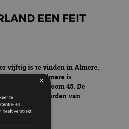
RLAND EEN FEIT
vijftig is te vinden in Almere.
we locatie in Almere is
×
lk aan de Veluwezoom 45. De
 westen en het noorden van
keer te
tentie- en
 heeft verstrekt