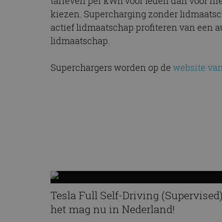
tarieven per kWh voor leden dan voor ni
CookieScriptConse
kiezen. Supercharging zonder lidmaatschap
actief lidmaatschap profiteren van een 
lidmaatschap.
Naam
Naam
omx_consent
Aanbiede
Superchargers worden op de
website van
Naam
Domein
g_id_202604151153
_ga
_fbp
Meta Pla
Inc.
.autorai.n
_gcl_au
Google L
.autorai.n
_ga_SC6JKZPPKY
IDE
Google L
.doublecl
Tesla Full Self-Driving (Supervised)
het mag nu in Nederland!