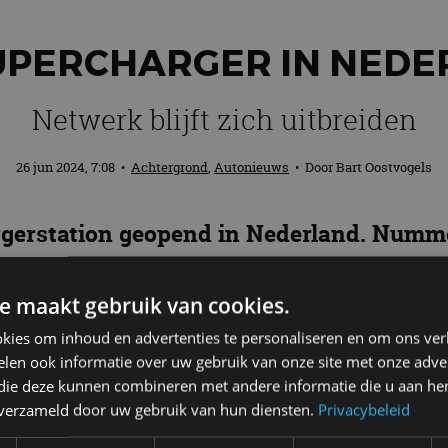
UPERCHARGER IN NEDE
Netwerk blijft zich uitbreiden
26 jun 2024, 7:08
•
Achtergrond
,
Autonieuws
• Door
Bart Oostvogels
gerstation geopend in Nederland. Nummer 
s voorzien van V4 Superchargers. De nieu
CS) en bevindt zich bij Hotel Van der Va
e maakt gebruik van cookies.
e A6 en ondersteunt reizigers tussen het
kies om inhoud en advertenties te personaliseren en om ons ver
len ook informatie over uw gebruik van onze site met onze adver
 die deze kunnen combineren met andere informatie die u aan hen
n verzameld door uw gebruik van hun diensten.
Privacybeleid