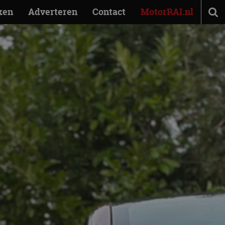
ken
Adverteren
Contact
MotorRAI.nl