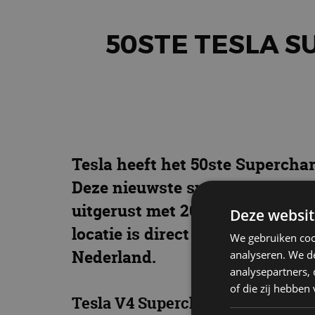
50STE TESLA S
Tesla heeft het 50ste Superchar
Deze nieuwste snellaadlocatie i
uitgerust met 20 laadpunten (C
Deze websit
locatie is direct gelegen aan d
We gebruiken coo
Nederland.
analyseren. We de
analysepartners,
of die zij hebbe
Tesla V4 Superchargers