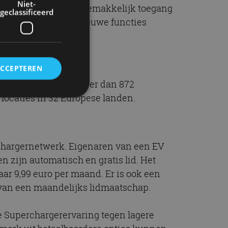
Niet-
re merken dan Tesla, gemakkelijk toegang
geclassificeerd
ig om updates en nieuwe functies
km bijladen.
ACCEPTEREN
Samen gaat het om meer dan 872
locaties in 32 Europese landen.
rd
elding en
rchargernetwerk. Eigenaren van een EV
 zijn automatisch en gratis lid. Het
ar 9,99 euro per maand. Er is ook een
ervice om
e van een maandelijks lidmaatschap.
es van de bezoeker
unen van de
den van
e Superchargerervaring tegen lagere