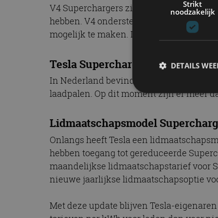
Strikt
V4 Superchargers zijn uitgerust met een 
noodzakelijk
hebben. V4 ondersteunt momenteel pieks
mogelijk te maken. In een optimale situa
Tesla Superchargers in Nederlan
DETAILS WE
In Nederland bevinden zich nabij strate
laadpalen. Op dit moment zijn er meer da
S
Lidmaatschapsmodel Supercharg
Strikt noodzakelijke
Onlangs heeft Tesla een lidmaatschapsm
accountbeheer. De we
hebben toegang tot gereduceerde Superch
Naam
maandelijkse lidmaatschapstarief voor S
cf_clearance
nieuwe jaarlijkse lidmaatschapsoptie voo
Met deze update blijven Tesla-eigenaren