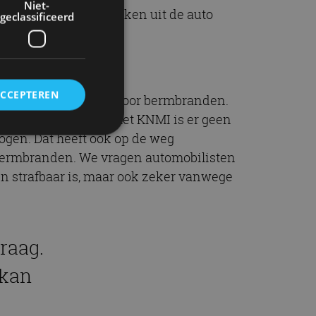
Niet-
n. De boete voor peuken uit de auto
geclassificeerd
ACCEPTEREN
houden met overlast door bermbranden.
ontstaan. Volgens het KNMI is er geen
ogen. Dat heeft ook op de weg
r bermbranden. We vragen automobilisten
rd
n strafbaar is, maar ook zeker vanwege
elding en
raag.
ervice om
 kan
es van de bezoeker
unen van de
den van