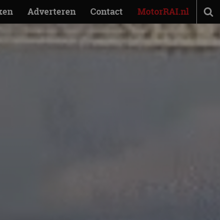
ken
Adverteren
Contact
MotorRAI.nl