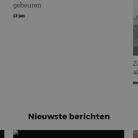
gebeuren
13 jan
Z
a
me
Nieuwste berichten