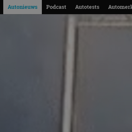
Autonieuws
Podcast
Autotests
Automer