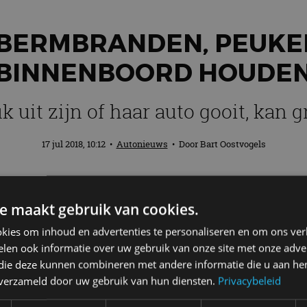
BERMBRANDEN, PEUKEN
BINNENBOORD HOUDE
 uit zijn of haar auto gooit, kan 
17 jul 2018, 10:12
•
Autonieuws
• Door
Bart Oostvogels
rg droog. Dat betekent dat planten en gra
e maakt gebruik van cookies.
. De kans op bermbranden is met hoge te
e auto te gooien is om die reden allesbeh
kies om inhoud en advertenties te personaliseren en om ons ver
len ook informatie over uw gebruik van onze site met onze adver
 die deze kunnen combineren met andere informatie die u aan hen
den
n verzameld door uw gebruik van hun diensten.
Privacybeleid
sen: peuken en afval binnenboord graag. Kijk dan ho