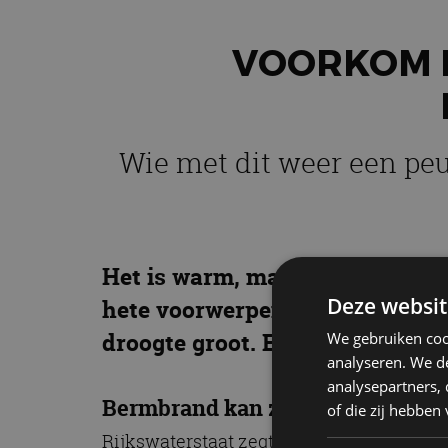
VOORKOM 
Wie met dit weer een peuk
Het is warm, maar vooral heel e
Deze websit
hete voorwerpen, zoals peuken
droogte groot.
Een sigaret uit d
We gebruiken coo
analyseren. We de
analysepartners,
Bermbrand kan zich snel uitbrei
of die zij hebbe
Rijkswaterstaat zegt het volgende: “Men