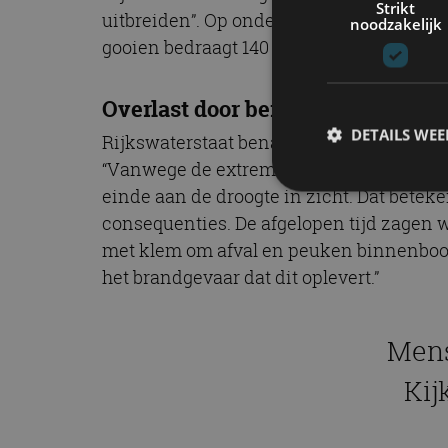
Strikt
uitbreiden”. Op onderstaande tweet van 
noodzakelijk
gooien bedraagt 140 euro. Daarvoor zijn 
Overlast door bermbranden
DETAILS WE
Rijkswaterstaat benadrukt dat weggebru
“Vanwege de extreme droogte zijn de be
einde aan de droogte in zicht. Dat betek
consequenties. De afgelopen tijd zagen 
S
met klem om afval en peuken binnenboord
Strikt noodzakelijke
het brandgevaar dat dit oplevert.”
accountbeheer. De we
Naam
Mens
cf_clearance
Kij