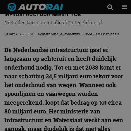
34,5 MILJARD TEKORT: DRUK OP NEDERLANDSE
INFRASTRUCTUUR NEEMT TOE
Autonieuws
Niet alles kan, en niet alles kan tegelijkertijd
Podcast
18 mrt 2026, 10:19
•
Achtergrond
,
Autonieuws
• Door
Bart Oostvogels
Autotests
De Nederlandse infrastructuur gaat er
Automerken
langzaam op achteruit en heeft duidelijk
Adverteren
onderhoud nodig. Tot en met 2038 komt er
Contact
naar schatting 34,5 miljard euro tekort voor
het onderhoud van wegen. Wanneer ook
MotorRAI.nl
spoorlijnen en vaarwegen worden
meegerekend, loopt dat bedrag op tot circa
80 miljard euro. Het ministerie van
Infrastructuur en Waterstaat werkt aan een
aanpak, maar duidelijk is dat niet alles