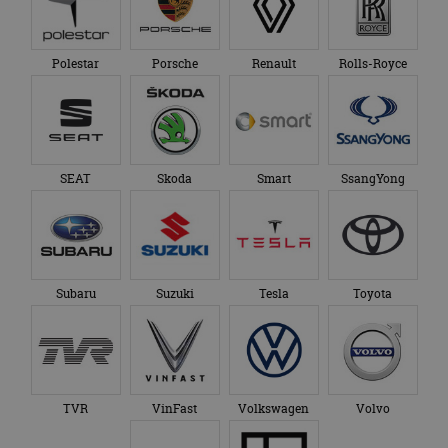
Polestar
Porsche
Renault
Rolls-Royce
SEAT
Skoda
Smart
SsangYong
Subaru
Suzuki
Tesla
Toyota
TVR
VinFast
Volkswagen
Volvo