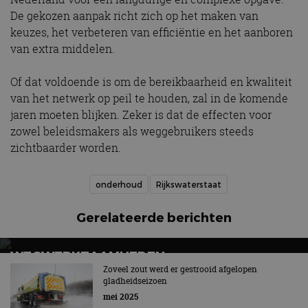
De gekozen aanpak richt zich op het maken van
keuzes, het verbeteren van efficiëntie en het aanboren
van extra middelen.
Of dat voldoende is om de bereikbaarheid en kwaliteit
van het netwerk op peil te houden, zal in de komende
jaren moeten blijken. Zeker is dat de effecten voor
zowel beleidsmakers als weggebruikers steeds
zichtbaarder worden.
onderhoud
Rijkswaterstaat
Gerelateerde berichten
WEGWERKZAAMHEDEN
(RIJKSWATERSTAAT) IN 2026: DIT GAAT ER
Zoveel zout werd er gestrooid afgelopen
gladheidseizoen
GEBEUREN
mei 2025
In sommige gevallen 60 minuten extra reistijd