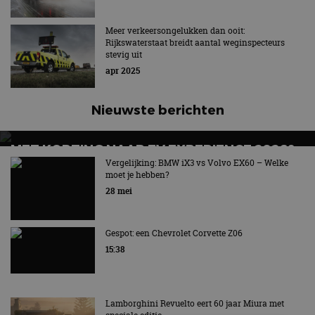
Meer verkeersongelukken dan ooit:
Rijkswaterstaat breidt aantal weginspecteurs
stevig uit
apr 2025
Nieuwste berichten
MET KORTING NAAR EV EXPERIENCE 2026?
AUTORAI REGELT HET!
Vergelijking: BMW iX3 vs Volvo EX60 – Welke
moet je hebben?
EV Experience 2026 van 24 tot 26 september
28 mei
Gespot: een Chevrolet Corvette Z06
15:38
Lamborghini Revuelto eert 60 jaar Miura met