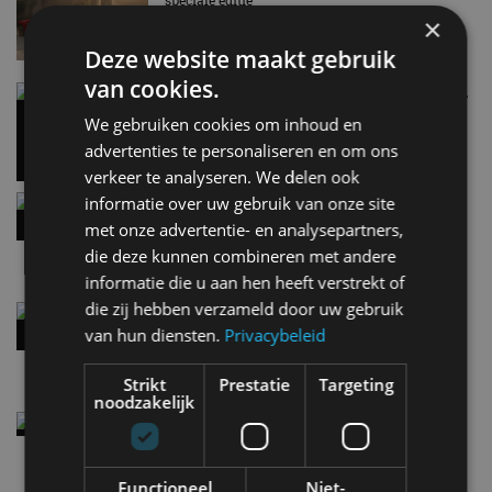
speciale editie
×
6 aug
Deze website maakt gebruik
van cookies.
Carbon fibre op je laadkabel: nergens voor nodig,
en precies daarom geweldig
We gebruiken cookies om inhoud en
5 aug
advertenties te personaliseren en om ons
verkeer te analyseren. We delen ook
informatie over uw gebruik van onze site
Hennessey Blackbird krijgt atmosferische V8 en
handbak: soms is eenvoud leuker
met onze advertentie- en analysepartners,
5 aug
die deze kunnen combineren met andere
informatie die u aan hen heeft verstrekt of
die zij hebben verzameld door uw gebruik
Audi A2 e-Tron mikt op verbruik van 12,8 kWh
per 100 kilometer
van hun diensten.
Privacybeleid
4 aug
Strikt
Prestatie
Targeting
noodzakelijk
Elektrische Geely E2 (tijdelijk) net zo goedkoop
als een Renault Twingo
4 aug
Functioneel
Niet-