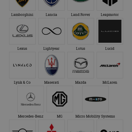
Lamborghini
Lancia
Land Rover
Leapmotor
Lexus
Lightyear
Lotus
Lucid
Lynk & Co
Maserati
Mazda
McLaren
Mercedes-Benz
MG
Micro Mobility Systems