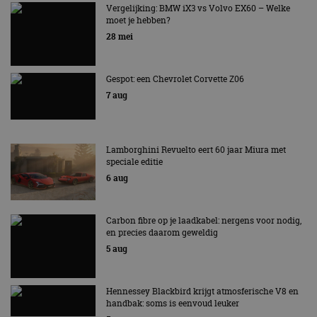
ondersteu
AUTORAI REGELT HET!
Vergelijking: BMW iX3 vs Volvo EX60 – Welke
veiligheid 
moet je hebben?
website fun
EV Experience 2026 van 24 tot 26 september
28 mei
het bieden
beschermi
kwaadaard
bezoekers.
Gespot: een Chevrolet Corvette Z06
CookieScriptConsent
4 weken 2
Deze cooki
CookieScript
7 aug
dagen
gebruikt d
autorai.nl
Google Privacy Policy
Cookie-Scr
service om
cookievoo
bezoekers 
onthouden.
Lamborghini Revuelto eert 60 jaar Miura met
banner van
speciale editie
Script.com 
noodzakeli
6 aug
te werken.
Carbon fibre op je laadkabel: nergens voor nodig,
en precies daarom geweldig
5 aug
Aanbieder
Naam
Vervaldatum
Omschrijvi
Aanbieder
/
Domein
Naam
Vervaldatum
Omschrijving
/
Domein
omx_consent
.autorai.nl
1 jaar
Hennessey Blackbird krijgt atmosferische V8 en
_ga
1 jaar 1
Deze cookienaam
Google
Aanbieder
/
Naam
Vervaldatum
Omschrijving
handbak: soms is eenvoud leuker
g_id_2026041511536766
autorai.nl
1 jaar
maand
is gekoppeld aan
LLC
Domein
Google Universal
.autorai.nl