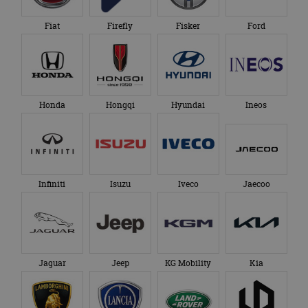
Fiat
Firefly
Fisker
Ford
Honda
Hongqi
Hyundai
Ineos
Infiniti
Isuzu
Iveco
Jaecoo
Jaguar
Jeep
KG Mobility
Kia