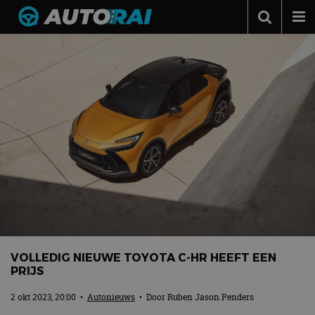
Autonieuws
Podcast
Autotests
Automerken
Adverteren
Contact
MotorRAI.nl
VOLLEDIG NIEUWE TOYOTA C-HR HEEFT EEN
PRIJS
2 okt 2023, 20:00
•
Autonieuws
• Door
Ruben Jason Penders