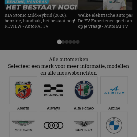
genoemde website
om de sessiestatus
bezocht.
te behouden.
KIA Stonic Mild-Hybrid (2026),
Welke elektrische auto past b
benzine, handbak, het bestaat nog! -
De EV Experience geeft ant
REVIEW - AutoRAI TV
op je vraag! - AutoRAI TV
Alle automerken
Selecteer een merk voor meer informatie, modellen
en alle nieuwsberichten
Abarth
Aiways
Alfa Romeo
Alpine