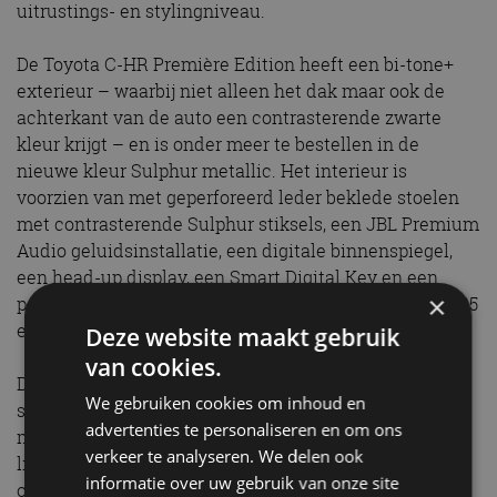
uitrustings- en stylingniveau.
De Toyota C-HR Première Edition heeft een bi-tone+
exterieur – waarbij niet alleen het dak maar ook de
achterkant van de auto een contrasterende zwarte
kleur krijgt – en is onder meer te bestellen in de
nieuwe kleur Sulphur metallic. Het interieur is
voorzien van met geperforeerd leder beklede stoelen
met contrasterende Sulphur stiksels, een JBL Premium
Audio geluidsinstallatie, een digitale binnenspiegel,
een head-up display, een Smart Digital Key en een
×
panoramisch dak. Deze versie is leverbaar vanaf 52.495
euro.
Deze website maakt gebruik
van cookies.
De GR Sport Première Edition krijgt alle GR-
We gebruiken cookies om inhoud en
stylingdetails van de GR Sport Plus, waaronder een G-
advertenties te personaliseren en om ons
mesh patroon voor de grille, nieuw ontworpen 20-inch
verkeer te analyseren. We delen ook
lichtmetalen velgen, GR-badges, ‘Liquid Black’
informatie over uw gebruik van onze site
ornamenten op de middenconsole en sportstoelen