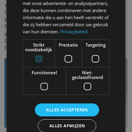
met onze advertentie- en analysepartners,
voorin met het GR-logo in reliëf op de hoofdsteunen.
die deze kunnen combineren met andere
Ook deze versie beschikt over een bi-tone+
informatie die u aan hen heeft verstrekt of
kleurstelling. De uitrusting omvat – net als bij de
die zij hebben verzameld door uw gebruik
Première Edition – een JBL Premium Audio
van hun diensten.
Privacybeleid
geluidsinstallatie, een head-up display, een Smart
Digital Key en een panoramisch dak. De GR SPORT
Strikt
Prestatie
Targeting
Première Edition is leverbaar vanaf 53.395 euro.
noodzakelijk
Functioneel
Niet-
geclassificeerd
ALLES ACCEPTEREN
ALLES AFWIJZEN