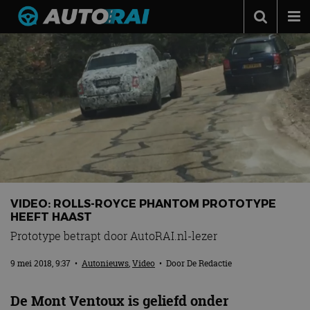
Autonieuws
Podcast
Autotests
Automerken
Adverteren
Contact
MotorRAI.nl
VIDEO: ROLLS-ROYCE PHANTOM PROTOTYPE
HEEFT HAAST
Prototype betrapt door AutoRAI.nl-lezer
9 mei 2018, 9:37
•
Autonieuws
,
Video
• Door
De Redactie
De Mont Ventoux is geliefd onder