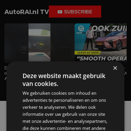
AutoRAI.nl TV
SUBSCRIBE
×
De Renault Twingo heeft een
De perfecte (gezins)taxi? - 
opvallende snelheidsmeter! -
ES500e (2026) - REVIEW - AL
Deze website maakt gebruik
AutoRAI TV
UITGELEGD! - AutoRAI TV
van cookies.
We gebruiken cookies om inhoud en
advertenties te personaliseren en om ons
verkeer te analyseren. We delen ook
Alle automerken
informatie over uw gebruik van onze site
Selecteer een merk voor meer informatie, modellen
met onze advertentie- en analysepartners,
en alle nieuwsberichten
die deze kunnen combineren met andere