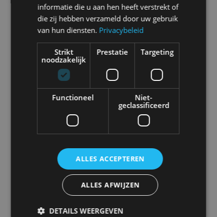
informatie die u aan hen heeft verstrekt of
die zij hebben verzameld door uw gebruik
van hun diensten.
Privacybeleid
Abarth
Aiways
Alfa Romeo
Alpine
Strikt
Prestatie
Targeting
noodzakelijk
Functioneel
Niet-
Aston Martin
Audi
Bentley
BMW
geclassificeerd
Bugatti
BYD
Cadillac
Caterham
ALLES ACCEPTEREN
ALLES AFWIJZEN
Chevrolet
Citroën
Cupra
Dacia
DETAILS WEERGEVEN