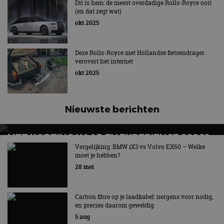
WATEREN VAN DE ENGELSE ZUIDKUST
Dit is hem: de meest overdadige Rolls-Royce ooit
(en dat zegt wat)
Rolls-Royce Phantom Regatta brengt Britse zeiltraditie
okt 2025
naar Goodwood
Deze Rolls-Royce met Hollandse fietsendrager
verovert het internet
okt 2025
Nieuwste berichten
MET KORTING NAAR EV EXPERIENCE 2026?
AUTORAI REGELT HET!
Vergelijking: BMW iX3 vs Volvo EX60 – Welke
moet je hebben?
EV Experience 2026 van 24 tot 26 september
28 mei
Carbon fibre op je laadkabel: nergens voor nodig,
en precies daarom geweldig
5 aug