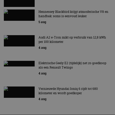
Hennessey Blackbird krijgt atmosferische V8 en
handbak: soms is eenvoud leuker
5 aug
Audi A2 e-Tron mikt op verbruik van 12,8 kWh
per 100 kilometer
4 aug
Elektrische Geely E2 (tijdelijk) net zo goedkoop
als een Renault Twingo
4 aug
Vernieuwde Hyundai Ioniq 6 rijdt tot 680
kilometer en wordt goedkoper
4 aug