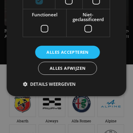
Functioneel
Niet-
geclassificeerd
Raad jij onze nieuwe duurtester? -
De Renault Twingo heeft een
AutoRAI TV
opvallende snelheidsmeter! -
AutoRAI TV
ALLES ACCEPTEREN
ALLES AFWIJZEN
Alle automerken
Selecteer een merk voor meer informatie, modellen
DETAILS WEERGEVEN
en alle nieuwsberichten
Strikt noodzakelijk
Prestatie
Targeting
Functioneel
Niet-geclassificeerd
Abarth
Aiways
Alfa Romeo
Alpine
Strikt noodzakelijke cookies maken de
kernfunctionaliteiten van de website mogelijk, zoals