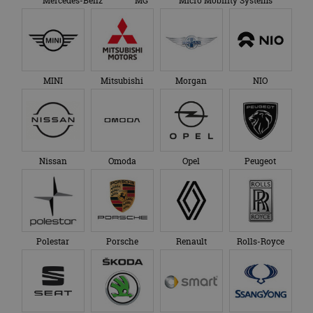
Mercedes-Benz
MG
Micro Mobility Systems
MINI
Mitsubishi
Morgan
NIO
Nissan
Omoda
Opel
Peugeot
Polestar
Porsche
Renault
Rolls-Royce