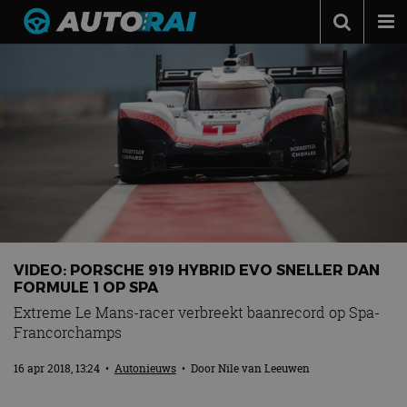
Autonieuws
Podcast
Autotests
Automerken
Adverteren
Contact
MotorRAI.nl
VIDEO: PORSCHE 919 HYBRID EVO SNELLER DAN
FORMULE 1 OP SPA
Extreme Le Mans-racer verbreekt baanrecord op Spa-
Francorchamps
16 apr 2018, 13:24
•
Autonieuws
• Door
Nile van Leeuwen