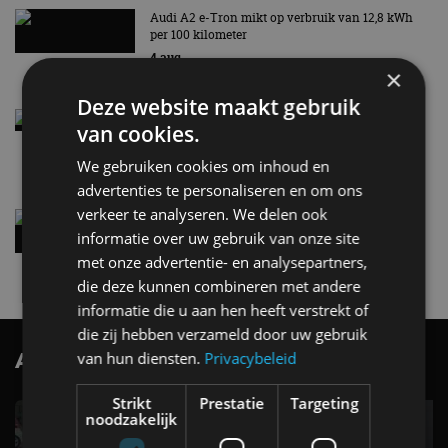
Audi A2 e-Tron mikt op verbruik van 12,8 kWh
per 100 kilometer
4 aug
×
Deze website maakt gebruik
Elektrische Geely E2 (tijdelijk) net zo goedkoop
van cookies.
als een Renault Twingo
4 aug
We gebruiken cookies om inhoud en
advertenties te personaliseren en om ons
verkeer te analyseren. We delen ook
Vernieuwde Hyundai Ioniq 6 rijdt tot 680
kilometer en wordt goedkoper
informatie over uw gebruik van onze site
4 aug
met onze advertentie- en analysepartners,
die deze kunnen combineren met andere
informatie die u aan hen heeft verstrekt of
die zij hebben verzameld door uw gebruik
AutoRAI.nl TV
van hun diensten.
Privacybeleid
SUBSCRIBE
Strikt
Prestatie
Targeting
noodzakelijk