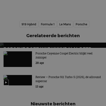
919 Hybrid
Formule 1
Le Mans
Porsche
Gerelateerde berichten
PORSCHE DOET WAT HYUNDAI AL DEED
Porsche Cayenne Coupé Electric blijkt veel
Zelf schakelen met E-Shift!
zuiniger
28 apr
Review – Porsche 911 Turbo S (2026), dé allround
supercar
13 apr
Nieuwste berichten