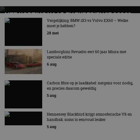
MET KORTING NAAR EV EXPERIENCE 2026?
AUTORAI REGELT HET!
Vergelijking: BMW iX3 vs Volvo EX60 – Welke
moet je hebben?
EV Experience 2026 van 24 tot 26 september
28 mei
Lamborghini Revuelto eert 60 jaar Miura met
speciale editie
6 aug
Carbon fibre op je laadkabel: nergens voor nodig,
en precies daarom geweldig
5 aug
Hennessey Blackbird krijgt atmosferische V8 en
handbak: soms is eenvoud leuker
5 aug