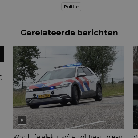
Politie
Gerelateerde berichten
G
Wordt de elektrische politieauto een
V