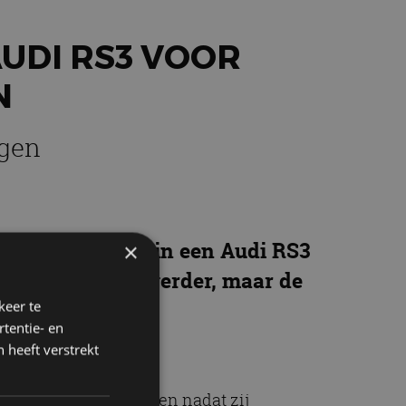
UDI RS3 VOOR
N
egen
 hoe plofkrakers in een Audi RS3
×
gen ze te voet verder, maar de
keer te
tentie- en
 heeft verstrekt
verdachten aangehouden nadat zij