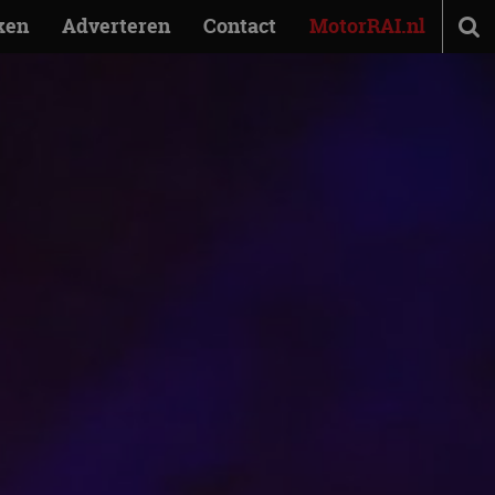
ken
Adverteren
Contact
MotorRAI.nl