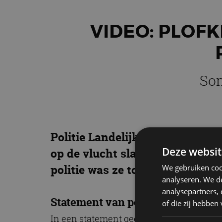
VIDEO: PLOF
Som
Politie Landelijke Eenheid heef
Deze websit
op de vlucht slaan. Hun auto c
politie was ze toch te snel af.
We gebruiken coo
analyseren. We de
analysepartners,
Statement van politie
of die zij hebbe
In een statement geeft de politie de vo