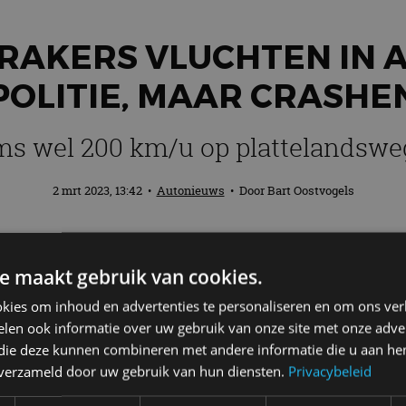
KRAKERS VLUCHTEN IN A
POLITIE, MAAR CRASHE
s wel 200 km/u op plattelandsw
2 mrt 2023, 13:42
•
Autonieuws
• Door
Bart Oostvogels
t een video vrijgegeven waarin te zien is
e maakt gebruik van cookies.
rashte in het Limburgse Lomm. Daarna gin
kies om inhoud en advertenties te personaliseren en om ons ver
len ook informatie over uw gebruik van onze site met onze adver
 die deze kunnen combineren met andere informatie die u aan hen
n verzameld door uw gebruik van hun diensten.
Privacybeleid
lgende informatie: “In het Limburgse Lomm zijn twee 