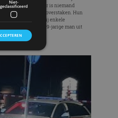
Niet-
ingsschoten gelost. Er is niemand
geclassificeerd
ns vanuit Duitsland overstaken. Hun
houden en loste daarbij enkele
rdachten zijn een 19-jarige man uit
ACCEPTEREN
rd
elding en
ervice om
es van de bezoeker
unen van de
den van