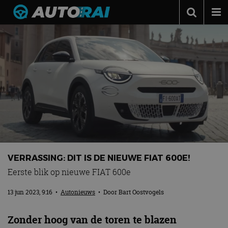
Autonieuws
Podcast
Autotests
Automerken
Adverteren
Contact
MotorRAI.nl
VERRASSING: DIT IS DE NIEUWE FIAT 600E!
Eerste blik op nieuwe FIAT 600e
13 jun 2023, 9:16
•
Autonieuws
• Door
Bart Oostvogels
Zonder hoog van de toren te blazen