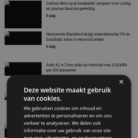
Carbon fibre op je laadkabel: nergens voor nodig,
en precies daarom geweldig
5 aug
Hennessey Blackbird krijgt atmosferische V8 en
handbak: soms is eenvoud leuker
5 aug
Audi A2 e-Tron mikt op verbruik van 12,8 kWh
per 100 kilometer
4 aug
×
Deze website maakt gebruik
Elektrische Geely E2 (tijdelijk) net zo goedkoop
van cookies.
als een Renault Twingo
We gebruiken cookies om inhoud en
4 aug
advertenties te personaliseren en om ons
verkeer te analyseren. We delen ook
Vernieuwde Hyundai Ioniq 6 rijdt tot 680
informatie over uw gebruik van onze site
kilometer en wordt goedkoper
met onze advertentie- en analysepartners,