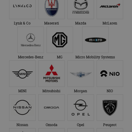
bezocht.
te behouden.
Lynk & Co
Maserati
Mazda
McLaren
Mercedes-Benz
MG
Micro Mobility Systems
MINI
Mitsubishi
Morgan
NIO
Nissan
Omoda
Opel
Peugeot