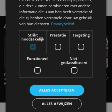
4 aug
die deze kunnen combineren met andere
informatie die u aan hen heeft verstrekt of
die zij hebben verzameld door uw gebruik
van hun diensten.
Privacybeleid
AutoRAI.nl TV
SUBSCRIBE
Strikt
Prestatie
Targeting
noodzakelijk
Functioneel
Niet-
geclassificeerd
De Renault Twingo heeft een
De perfecte (gezins)taxi? - 
opvallende snelheidsmeter! -
ES500e (2026) - REVIEW - AL
AutoRAI TV
UITGELEGD! - AutoRAI TV
ALLES ACCEPTEREN
ALLES AFWIJZEN
Alle automerken