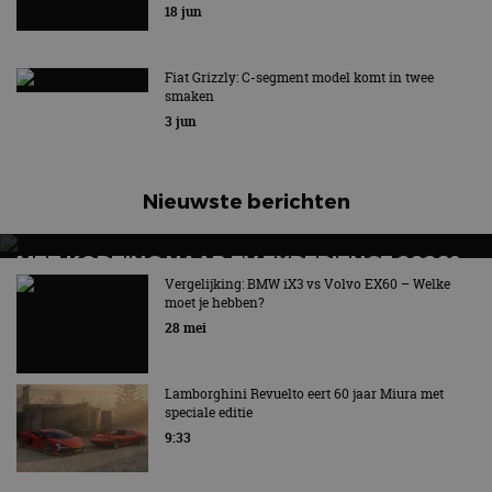
Een geinig karretje
18 jun
Fiat Grizzly: C-segment model komt in twee
smaken
3 jun
Nieuwste berichten
MET KORTING NAAR EV EXPERIENCE 2026?
AUTORAI REGELT HET!
Vergelijking: BMW iX3 vs Volvo EX60 – Welke
moet je hebben?
EV Experience 2026 van 24 tot 26 september
28 mei
Lamborghini Revuelto eert 60 jaar Miura met
speciale editie
9:33