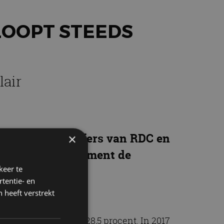
LOOPT STEEDS
air
. Uit recente cijfers van RDC en
×
-segment en D-segment de
keer te
tentie- en
 heeft verstrekt
 met een piek van 28,5 procent. In 2017