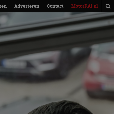
ken
Adverteren
Contact
MotorRAI.nl