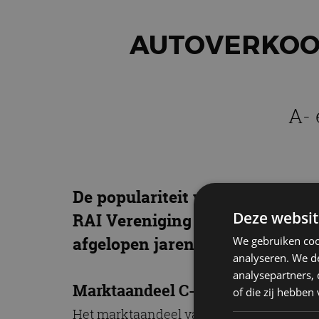
AUTOVERKOOP
A-
De populariteit van auto’s in he
Deze websit
RAI Vereniging blijkt dat het 
afgelopen jaren alleen maar is 
We gebruiken coo
analyseren. We de
analysepartners,
Marktaandeel C- en D-segment k
of die zij hebbe
Het marktaandeel van het C-segment op d