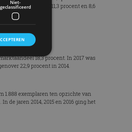
Niet-
n marktaandeel van 11,3 procent en 8,6
geclassificeerd
ACCEPTEREN
t marktaandeel 18,3 procent. In 2017 was
genover 22,9 procent in 2014.
rd
elding en
 om 1.888 exemplaren ten opzichte van
In de jaren 2014, 2015 en 2016 ging het
ervice om
es van de bezoeker
unen van de
den van