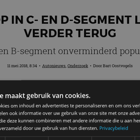
 IN C- EN D-SEGMENT 
VERDER TERUG
 en B-segment onverminderd popul
11 mei 2018, 8:34
•
Autonieuws
,
Onderzoek
• Door
Bart Oostvogels
t
C-segment en D-segment
blijft afnemen
e maakt gebruik van cookies.
aantal personenautoregistraties in het C
gedaald.
kies om inhoud en advertenties te personaliseren en om ons ver
len ook informatie over uw gebruik van onze site met onze adver
 die deze kunnen combineren met andere informatie die u aan hen
rimpt
n verzameld door uw gebruik van hun diensten.
Privacybeleid
e Nederlandse markt bedroeg in 2014 nog 26,1 procent