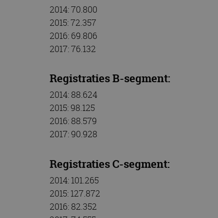
CookieScriptConse
2014: 70.800
2015: 72.357
2016: 69.806
2017: 76.132
Naam
Naam
omx_consent
Aanbiede
Naam
Domein
Registraties B-segment:
g_id_202604151153
_ga
_fbp
Meta Pla
2014: 88.624
Inc.
.autorai.n
2015: 98.125
_gcl_au
Google L
2016: 88.579
.autorai.n
2017: 90.928
_ga_SC6JKZPPKY
IDE
Google L
.doublecl
Registraties C-segment:
2014: 101.265
2015: 127.872
2016: 82.352