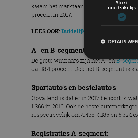
Strikt
kwam het marktaandeel van C-segment aut
noodzakelijk
procent in 2017.
LEES OOK:
Duidelijkheid over segmente
DETAILS WE
A- en B-segment onverminderd p
De grote winnaars zijn het A- en
B-segm
dat 18,4 procent. Ook het B-segment is s
S
Strikt noodzakelijke
Sportauto’s en bestelauto’s
accountbeheer. De we
Opvallend is dat er in 2017 behoorlijk wa
Naam
1.366 in 2016. Ook de bestelautomarkt gro
cf_clearance
respectievelijk om 4.438, 4.186 en 5.324 
Registraties A-segment: