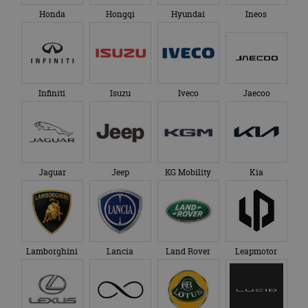
Honda
Hongqi
Hyundai
Ineos
Infiniti
Isuzu
Iveco
Jaecoo
Jaguar
Jeep
KG Mobility
Kia
Lamborghini
Lancia
Land Rover
Leapmotor