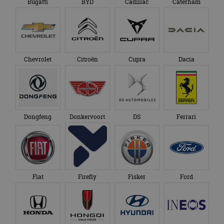
Bugatti
BYD
Cadillac
Caterham
Chevrolet
Citroën
Cupra
Dacia
Dongfeng
Donkervoort
DS
Ferrari
Fiat
Firefly
Fisker
Ford