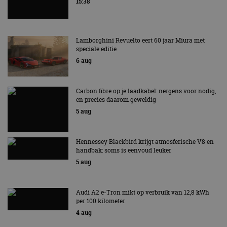
15:38
gebruikersaanmelding en accountbeheer. De
website kan niet goed worden gebruikt zonder de
strikt noodzakelijke cookies.
Aanbieder
/
Naam
Vervaldatum
Omschrijv
Lamborghini Revuelto eert 60 jaar Miura met
Domein
speciale editie
cf_clearance
1 jaar
Deze cooki
Cloudflare,
6 aug
gebruikt d
Inc.
CloudFlare
.autorai.nl
vertrouwd
te identific
Carbon fibre op je laadkabel: nergens voor nodig,
beveiligin
en precies daarom geweldig
op basis va
adres van 
5 aug
te omzeilen
essentieel 
ondersteu
veiligheid 
Hennessey Blackbird krijgt atmosferische V8 en
website fun
het bieden
handbak: soms is eenvoud leuker
beschermi
5 aug
kwaadaard
bezoekers.
CookieScriptConsent
4 weken 2
Deze cooki
CookieScript
Audi A2 e-Tron mikt op verbruik van 12,8 kWh
dagen
gebruikt d
autorai.nl
Google Privacy Policy
Cookie-Scr
per 100 kilometer
service om
4 aug
cookievoo
bezoekers 