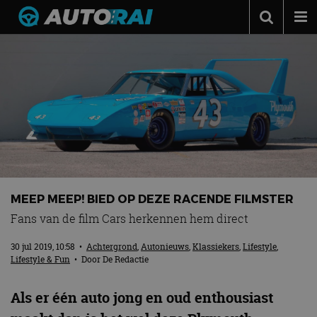
Autonieuws
Podcast
Autotests
Automerken
Adverteren
Contact
MEEP MEEP! BIED OP DEZE RACENDE FILMSTER
MotorRAI.nl
Fans van de film Cars herkennen hem direct
30 jul 2019, 10:58
•
Achtergrond
,
Autonieuws
,
Klassiekers
,
Lifestyle
,
Lifestyle & Fun
• Door
De Redactie
Als er één auto jong en oud enthousiast