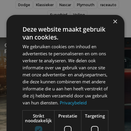
Dodge
Klassieker
Nascar
Plymouth
raceauto
Superbird
Veiling
×
Deze website maakt gebruik
Gerelateerde berichten
van cookies.
OLDTIMER EN YOUNGTIMER: ALLES OVER
We gebruiken cookies om inhoud en
REGELS EN BELASTINGEN
advertenties te personaliseren en om ons
Nederland heeft talloze regelingen voor belastingen en
verkeer te analyseren. We delen ook
milieu
informatie over uw gebruik van onze site
met onze advertentie- en analysepartners,
die deze kunnen combineren met andere
informatie die u aan hen heeft verstrekt of
die zij hebben verzameld door uw gebruik
van hun diensten.
Privacybeleid
Strikt
Prestatie
Targeting
noodzakelijk