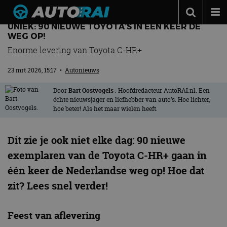
UNIEK: 90 NIEUWE TOYOTA’S IN ÉÉN KEER DE
Autonieuws
WEG OP!
Enorme levering van Toyota C-HR+
Podcast
23 mrt 2026, 15:17
•
Autonieuws
Autotests
Automerken
Door
Bart Oostvogels
. Hoofdredacteur AutoRAI.nl. Een
échte nieuwsjager en liefhebber van auto’s. Hoe lichter,
hoe beter! Als het maar wielen heeft.
Adverteren
Contact
Dit zie je ook niet elke dag: 90 nieuwe
MotorRAI.nl
exemplaren van de Toyota C-HR+ gaan in
één keer de Nederlandse weg op! Hoe dat
zit? Lees snel verder!
Feest van aflevering