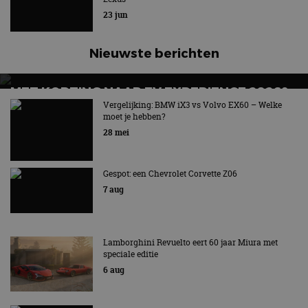
23 jun
Nieuwste berichten
MET KORTING NAAR EV EXPERIENCE 2026?
AUTORAI REGELT HET!
Vergelijking: BMW iX3 vs Volvo EX60 – Welke
moet je hebben?
EV Experience 2026 van 24 tot 26 september
28 mei
Gespot: een Chevrolet Corvette Z06
7 aug
Lamborghini Revuelto eert 60 jaar Miura met
speciale editie
6 aug