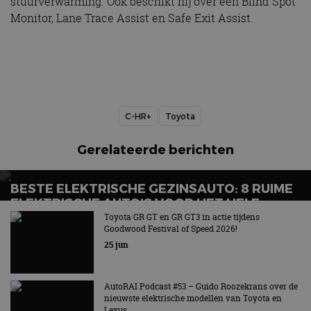
stuurverwarming. Ook beschikt hij over een Blind Spot
Monitor, Lane Trace Assist en Safe Exit Assist.
C-HR+
Toyota
Gerelateerde berichten
BESTE ELEKTRISCHE GEZINSAUTO: 8 RUIME
ELEKTRISCHE AUTO’S VOOR HET HELE
GEZIN
Toyota GR GT en GR GT3 in actie tijdens
Goodwood Festival of Speed 2026!
Wat is de beste elektrische gezinsauto voor grote
25 jun
gezinnen?
AutoRAI Podcast #53 – Guido Roozekrans over de
nieuwste elektrische modellen van Toyota en
Lexus