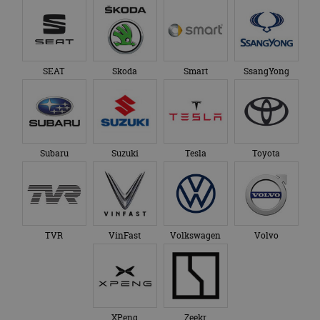
SEAT
Skoda
Smart
SsangYong
Subaru
Suzuki
Tesla
Toyota
TVR
VinFast
Volkswagen
Volvo
XPeng
Zeekr