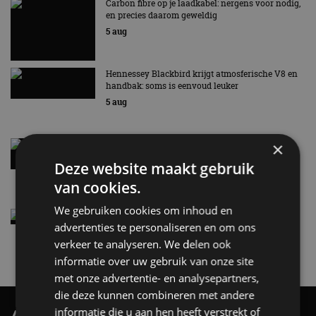
Carbon fibre op je laadkabel: nergens voor nodig,
en precies daarom geweldig
5 aug
Hennessey Blackbird krijgt atmosferische V8 en
handbak: soms is eenvoud leuker
5 aug
×
Audi A2 e-Tron mikt op verbruik van 12,8 kWh
per 100 kilometer
Deze website maakt gebruik
4 aug
van cookies.
We gebruiken cookies om inhoud en
Elektrische Geely E2 (tijdelijk) net zo goedkoop
advertenties te personaliseren en om ons
als een Renault Twingo
verkeer te analyseren. We delen ook
4 aug
informatie over uw gebruik van onze site
met onze advertentie- en analysepartners,
die deze kunnen combineren met andere
informatie die u aan hen heeft verstrekt of
AutoRAI.nl TV
SUBSCRIBE