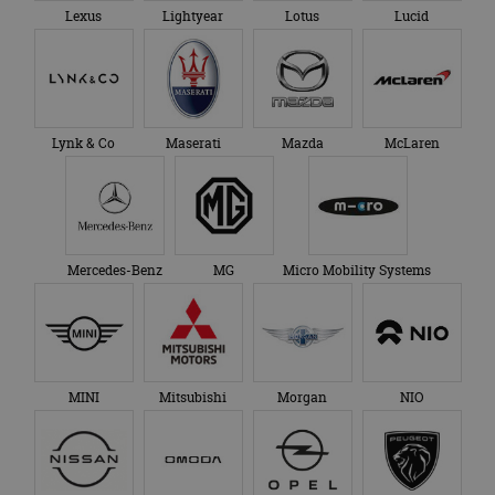
Polestar
Porsche
Renault
Rolls-Royce
SEAT
Skoda
Smart
SsangYong
Subaru
Suzuki
Tesla
Toyota
TVR
VinFast
Volkswagen
Volvo