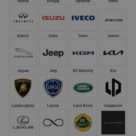
Lynk & Co
Maserati
Mazda
McLaren
Mercedes-Benz
MG
Micro Mobility Systems
MINI
Mitsubishi
Morgan
NIO
Nissan
Omoda
Opel
Peugeot