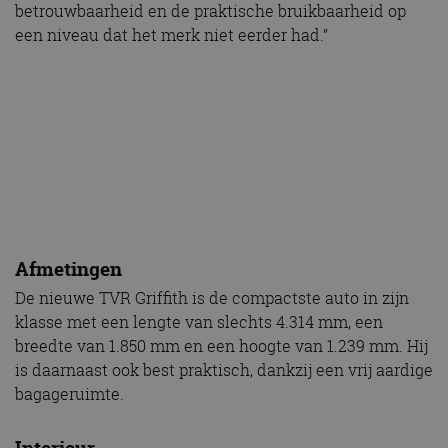
Afmetingen
De nieuwe TVR Griffith is de compactste auto in zijn
klasse met een lengte van slechts 4.314 mm, een
breedte van 1.850 mm en een hoogte van 1.239 mm. Hij
is daarnaast ook best praktisch, dankzij een vrij aardige
bagageruimte.
Interieur
Het interieur is geheel gebouwd rondom de bestuurder,
met een instrumentenpaneel in een speciaal
ontworpen instrumentencluster waar alle
bedieningsknoppen zijn bijeengebracht. Het
infotainmentsysteem, speciaal ontworpen voor TVR, is
centraal gemonteerd met een beeldscherm in
portretformaat. Het interieur is afgewerkt met leder en
andere hoogwaardige materialen.