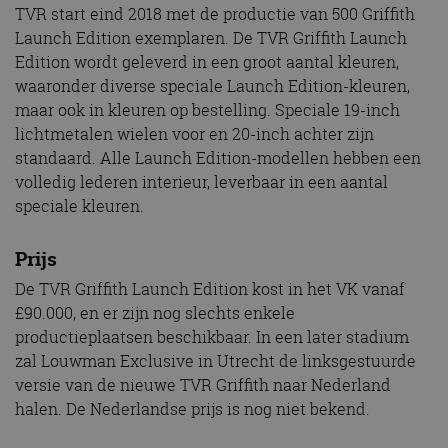
halen. De Nederlandse prijs is nog niet bekend.
Alle technische specificaties
Carrosserie
: tweezits coupé met koolstofvezel chassis
en composiet carrosserie, diverse aluminium
plaatwerkdelen.
Chassis
: iStream® design staal en aluminium frame
met geïntegreerde koolstofcomposiet delen
Wielophanging vóór
: dubbele draagarmen met
verstelbare gasgevulde dempers met concentrische
veren
Wielophanging achter
: dubbele draagarmen met
verstelbare gasgevulde dempers met concentrische
veren