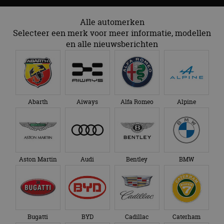
Chevrolet
Citroën
Cupra
Dacia
Dongfeng
Donkervoort
DS
Ferrari
Fiat
Firefly
Fisker
Ford
Honda
Hongqi
Hyundai
Ineos