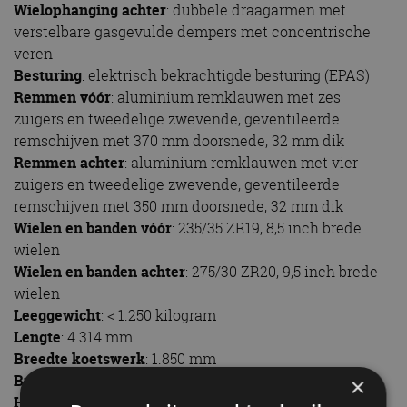
Spoorbreedte achter
: 1.557 mm
Tankinhoud
: 60 liter
Motor
: atmosferische V8
Cilinderinhoud
: 4.951 cc
Constructie
: aluminium onderblok en cilinderkoppen
Cilinderkoppen
: DOHC, vier kleppen per cilinder,
dubbele onafhankelijke variabele nokkenastiming
Compressieverhouding
: 11.0:1
Brandstof
: 98-RON ongelood
Transmissie
: handgeschakelde zesversnellingsbak
met multiplaatkoppeling, achterwielaandrijving,
versnellingsbakverhoudingen op maat
Topsnelheid
: +322 km/u
Acceleratie 0-100 km/u
: minder dan 4,0 seconden
Prijs in Nederland
: nog niet bekend
Griffith
TVR
×