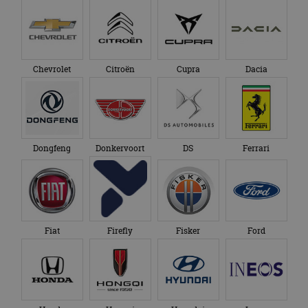
Infiniti
Isuzu
Iveco
Jaecoo
Jaguar
Jeep
KG Mobility
Kia
Lamborghini
Lancia
Land Rover
Leapmotor
Lexus
Lightyear
Lotus
Lucid