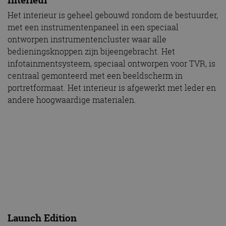
Launch Edition
TVR start eind 2018 met de productie van 500 Griffith
Launch Edition exemplaren. De TVR Griffith Launch
Edition wordt geleverd in een groot aantal kleuren,
waaronder diverse speciale Launch Edition-kleuren,
maar ook in kleuren op bestelling. Speciale 19-inch
lichtmetalen wielen voor en 20-inch achter zijn
standaard. Alle Launch Edition-modellen hebben een
volledig lederen interieur, leverbaar in een aantal
speciale kleuren.
Prijs
De TVR Griffith Launch Edition kost in het VK vanaf
£90.000, en er zijn nog slechts enkele
productieplaatsen beschikbaar. In een later stadium
zal Louwman Exclusive in Utrecht de linksgestuurde
versie van de nieuwe TVR Griffith naar Nederland