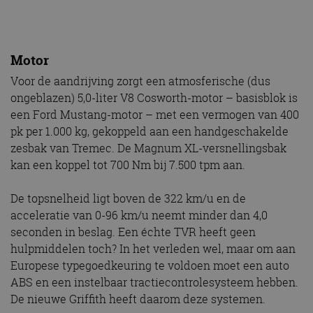
ongeblazen) 5,0-liter V8 Cosworth-motor – basisblok is
een Ford Mustang-motor – met een vermogen van 400
pk per 1.000 kg, gekoppeld aan een handgeschakelde
zesbak van Tremec. De Magnum XL-versnellingsbak
kan een koppel tot 700 Nm bij 7.500 tpm aan.
De topsnelheid ligt boven de 322 km/u en de
acceleratie van 0-96 km/u neemt minder dan 4,0
seconden in beslag. Een échte TVR heeft geen
hulpmiddelen toch? In het verleden wel, maar om aan
Europese typegoedkeuring te voldoen moet een auto
ABS en een instelbaar tractiecontrolesysteem hebben.
De nieuwe Griffith heeft daarom deze systemen.
Remmen en banden
De Griffith heeft aluminium remklauwen met zes
zuigers en 370 mm zwevende geventileerde schijven
aan de voorzijde en aluminium remklauwen met vier