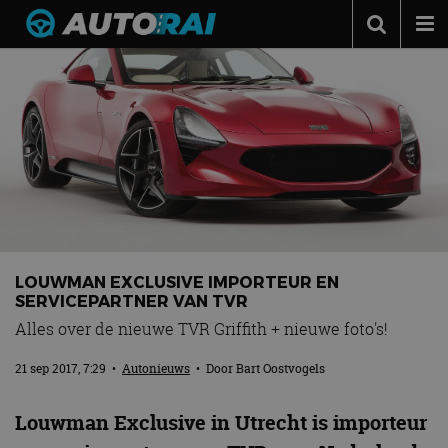
Autonieuws
Podcast
Autotests
Automerken
Adverteren
Contact
LOUWMAN EXCLUSIVE IMPORTEUR EN
MotorRAI.nl
SERVICEPARTNER VAN TVR
Alles over de nieuwe TVR Griffith + nieuwe foto's!
21 sep 2017, 7:29
•
Autonieuws
• Door
Bart Oostvogels
Louwman Exclusive in Utrecht is importeur