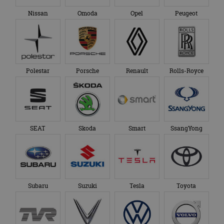
XPeng
Zeekr
Over ons
Op AutoRAI.nl vind je alles waar het hart van een
autoliefhebber sneller van gaat kloppen. In beeld én geluid,
van stadsauto tot supercar.
Ons team
levert je het laatste
autonieuws, autotests en nog veel meer.
Elke week de populairste blogs in je mailbox?
Meld je aan voor de nieuwsbrief!
Volg AutoRAI.nl op social media
AutoRAI.nl is powered by