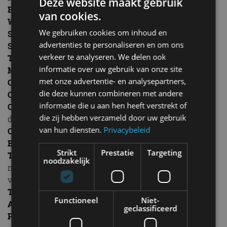
Deze website maakt gebruik
Gerelateerde berichten
van cookies.
FOTOVERSLAG: NIEUWE TVR GRIFFITH VOOR
We gebruiken cookies om inhoud en
HET EERST IN NEDERLAND!
advertenties te personaliseren en om ons
verkeer te analyseren. We delen ook
Eerste kennismaking bij TVR-importeur Louwman
Exclusive
informatie over uw gebruik van onze site
met onze advertentie- en analysepartners,
die deze kunnen combineren met andere
informatie die u aan hen heeft verstrekt of
die zij hebben verzameld door uw gebruik
van hun diensten.
Privacybeleid
Strikt
Prestatie
Targeting
noodzakelijk
Functioneel
Niet-
TVR: “Marktlancering TVR Griffith uitgesteld naar
geclassificeerd
2020”
jan 2019