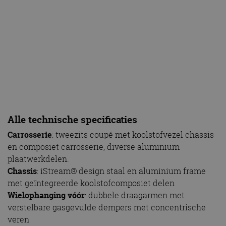
Besturing
: elektrisch bekrachtigde besturing (EPAS)
Remmen vóór
: aluminium remklauwen met zes
zuigers en tweedelige zwevende, geventileerde
remschijven met 370 mm doorsnede, 32 mm dik
Remmen achter
: aluminium remklauwen met vier
zuigers en tweedelige zwevende, geventileerde
remschijven met 350 mm doorsnede, 32 mm dik
Wielen en banden vóór
: 235/35 ZR19, 8,5 inch brede
wielen
Wielen en banden achter
: 275/30 ZR20, 9,5 inch brede
wielen
Leeggewicht
: < 1.250 kilogram
Lengte
: 4.314 mm
Breedte koetswerk
: 1.850 mm
Breedte inclusief spiegels
: 2.016 mm
Hoogte
: 1.239 mm
Bodemvrijheid
: 136 mm
Wielbasis
: 2.600 mm
Spoorbreedte vóór
: 1.599 mm