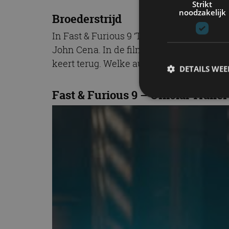
Strikt
noodzakelijk
Broederstrijd
In Fast & Furious 9 ‘The Fast Saga’ draait
John Cena. In de film komt de welbekende
keert terug. Welke auto’s bespeur jij in d
DETAILS WE
Fast & Furious 9 – Official Traile
S
Strikt noodzakelijke
accountbeheer. De we
Naam
cf_clearance