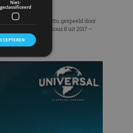
Niet-
geclassificeerd
 zijn broer Jacob Toretto, gespeeld door
terik uit Fast & Furious 8 uit 2017 –
ACCEPTEREN
rd
elding en
ervice om
es van de bezoeker
unen van de
den van