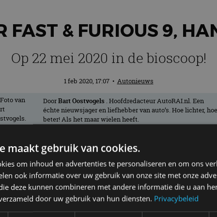
 FAST & FURIOUS 9, HA
Op 22 mei 2020 in de bioscoop!
1 feb 2020, 17:07
•
Autonieuws
Door
Bart Oostvogels
. Hoofdredacteur AutoRAI.nl. Een
échte nieuwsjager en liefhebber van auto’s. Hoe lichter, ho
beter! Als het maar wielen heeft.
e maakt gebruik van cookies.
ious 9 is verschenen. En die blijkt een gr
kies om inhoud en advertenties te personaliseren en om ons ver
n Fast & Furious Tokyo Drift leek omge
len ook informatie over uw gebruik van onze site met onze adver
 zwaar gemodificeerde
Toyota GR Supra
. So
 die deze kunnen combineren met andere informatie die u aan hen
n verzameld door uw gebruik van hun diensten.
Privacybeleid
ntdek het zelf!