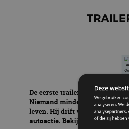
TRAILER
Deze websit
De eerste trailer van Fast & Fur
We gebruiken coo
Niemand minder dan Han – die i
analyseren. We de
leven. Hij drift voorbij in een
analysepartners,
of die zij hebbe
autoactie. Bekijk de trailer en o