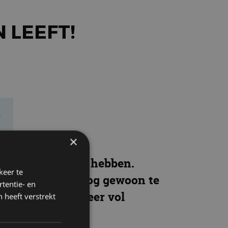
N LEEFT!
e
×
ote verrassing te hebben.
keer te
komen – blijkt nog gewoon te
tentie- en
wieso ziet FF9 weer vol
 heeft verstrekt