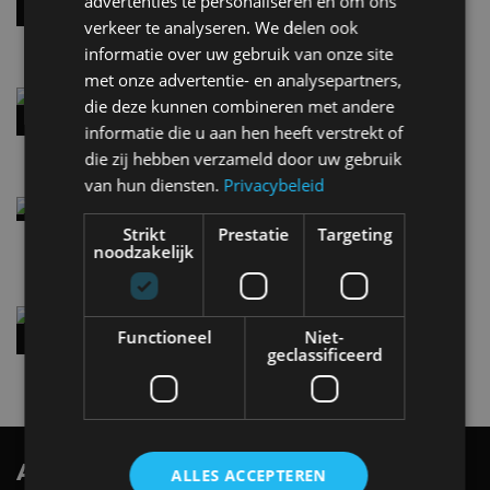
advertenties te personaliseren en om ons
handbak: soms is eenvoud leuker
verkeer te analyseren. We delen ook
5 aug
informatie over uw gebruik van onze site
met onze advertentie- en analysepartners,
Audi A2 e-Tron mikt op verbruik van 12,8 kWh
die deze kunnen combineren met andere
per 100 kilometer
informatie die u aan hen heeft verstrekt of
4 aug
die zij hebben verzameld door uw gebruik
van hun diensten.
Privacybeleid
Elektrische Geely E2 (tijdelijk) net zo goedkoop
als een Renault Twingo
Strikt
Prestatie
Targeting
4 aug
noodzakelijk
Vernieuwde Hyundai Ioniq 6 rijdt tot 680
kilometer en wordt goedkoper
Functioneel
Niet-
geclassificeerd
4 aug
AutoRAI.nl TV
SUBSCRIBE
ALLES ACCEPTEREN