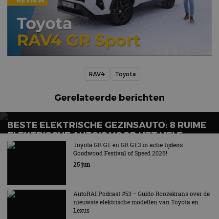
RAV4
Toyota
Gerelateerde berichten
BESTE ELEKTRISCHE GEZINSAUTO: 8 RUIME
ELEKTRISCHE AUTO’S VOOR HET HELE
GEZIN
Toyota GR GT en GR GT3 in actie tijdens
Goodwood Festival of Speed 2026!
Wat is de beste elektrische gezinsauto voor grote
25 jun
gezinnen?
AutoRAI Podcast #53 – Guido Roozekrans over de
nieuwste elektrische modellen van Toyota en
Lexus