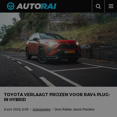
Autonieuws
Podcast
Autotests
Automerken
Adverteren
Contact
MotorRAI.nl
TOYOTA VERLAAGT PRIJZEN VOOR RAV4 PLUG-
IN HYBRID
4 nov 2024, 11:06
•
Autonieuws
• Door
Ruben Jason Penders