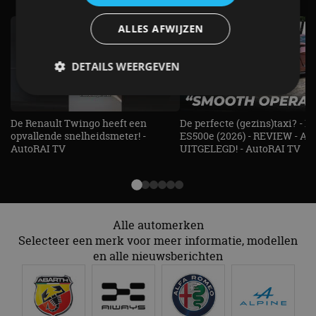
ALLES AFWIJZEN
DETAILS WEERGEVEN
De Renault Twingo heeft een
De perfecte (gezins)taxi? - 
Strikt noodzakelijk
Prestatie
Targeting
opvallende snelheidsmeter! -
ES500e (2026) - REVIEW - AL
Functioneel
Niet-geclassificeerd
AutoRAI TV
UITGELEGD! - AutoRAI TV
Strikt noodzakelijke cookies maken de
kernfunctionaliteiten van de website mogelijk, zoals
gebruikersaanmelding en accountbeheer. De
website kan niet goed worden gebruikt zonder de
strikt noodzakelijke cookies.
Alle automerken
Aanbieder
/
Selecteer een merk voor meer informatie, modellen
Naam
Vervaldatum
Omschrijv
Domein
en alle nieuwsberichten
cf_clearance
1 jaar
Deze cooki
Cloudflare,
gebruikt d
Inc.
CloudFlare
.autorai.nl
vertrouwd
te identific