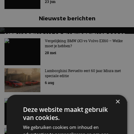
23 jun
Nieuwste berichten
MET KORTING NAAR EV EXPERIENCE 2026?
AUTORAI REGELT HET!
Vergelijking: BMW iX3 vs Volvo EX60 – Welke
moet je hebben?
EV Experience 2026 van 24 tot 26 september
28 mei
Lamborghini Revuelto eert 60 jaar Miura met
speciale editie
6 aug
×
Carbon fibre op je laadkabel: nergens voor nodig,
en precies daarom geweldig
Deze website maakt gebruik
5 aug
van cookies.
We gebruiken cookies om inhoud en
Hennessey Blackbird krijgt atmosferische V8 en