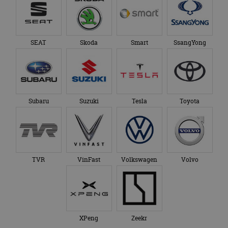
SEAT
Skoda
Smart
SsangYong
Subaru
Suzuki
Tesla
Toyota
TVR
VinFast
Volkswagen
Volvo
XPeng
Zeekr