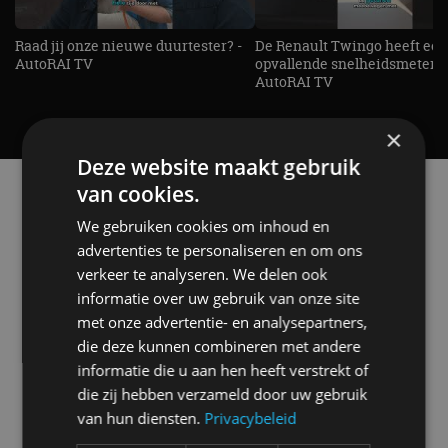
Raad jij onze nieuwe duurtester? -
De Renault Twingo heeft een
AutoRAI TV
opvallende snelheidsmeter! -
AutoRAI TV
×
Deze website maakt gebruik
Alle automerken
van cookies.
Selecteer een merk voor meer informatie, modellen
We gebruiken cookies om inhoud en
en alle nieuwsberichten
advertenties te personaliseren en om ons
verkeer te analyseren. We delen ook
informatie over uw gebruik van onze site
met onze advertentie- en analysepartners,
die deze kunnen combineren met andere
Abarth
Aiways
Alfa Romeo
Alpine
informatie die u aan hen heeft verstrekt of
die zij hebben verzameld door uw gebruik
van hun diensten.
Privacybeleid