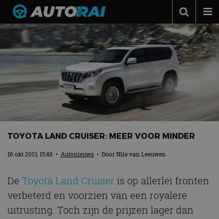
Autonieuws
Podcast
Autotests
Automerken
Adverteren
Contact
TOYOTA LAND CRUISER: MEER VOOR MINDER
MotorRAI.nl
16 okt 2013, 15:48
•
Autonieuws
• Door
Nile van Leeuwen
De
Toyota Land Cruiser
is op allerlei fronten
verbeterd en voorzien van een royalere
uitrusting. Toch zijn de prijzen lager dan