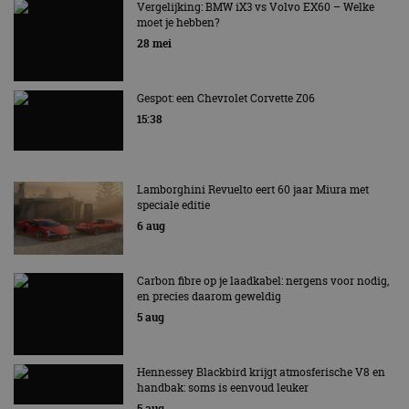
AUTORAI REGELT HET!
Vergelijking: BMW iX3 vs Volvo EX60 – Welke
moet je hebben?
EV Experience 2026 van 24 tot 26 september
28 mei
Gespot: een Chevrolet Corvette Z06
15:38
Lamborghini Revuelto eert 60 jaar Miura met
speciale editie
6 aug
Carbon fibre op je laadkabel: nergens voor nodig,
en precies daarom geweldig
5 aug
Hennessey Blackbird krijgt atmosferische V8 en
handbak: soms is eenvoud leuker
5 aug