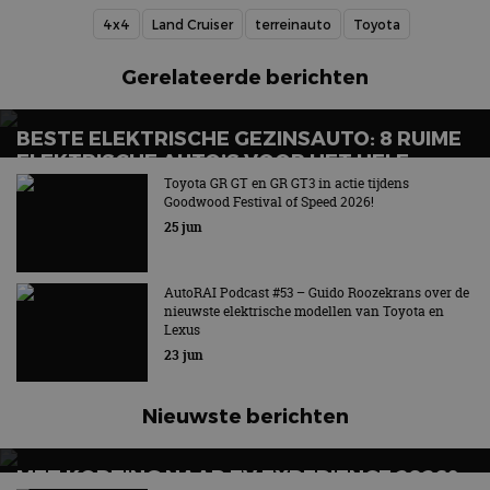
4x4
Land Cruiser
terreinauto
Toyota
Gerelateerde berichten
BESTE ELEKTRISCHE GEZINSAUTO: 8 RUIME
ELEKTRISCHE AUTO’S VOOR HET HELE
GEZIN
Toyota GR GT en GR GT3 in actie tijdens
Goodwood Festival of Speed 2026!
Wat is de beste elektrische gezinsauto voor grote
25 jun
gezinnen?
AutoRAI Podcast #53 – Guido Roozekrans over de
nieuwste elektrische modellen van Toyota en
Lexus
23 jun
Nieuwste berichten
MET KORTING NAAR EV EXPERIENCE 2026?