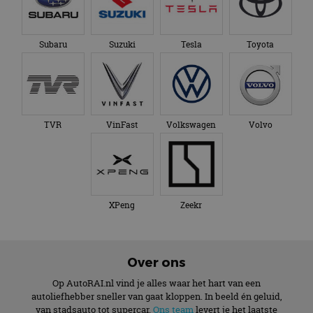
Subaru
Suzuki
Tesla
Toyota
TVR
VinFast
Volkswagen
Volvo
XPeng
Zeekr
Over ons
Op AutoRAI.nl vind je alles waar het hart van een
autoliefhebber sneller van gaat kloppen. In beeld én geluid,
van stadsauto tot supercar.
Ons team
levert je het laatste