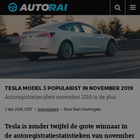
Autonieuws
Podcast
Autotests
Automerken
Adverteren
Contact
TESLA MODEL 3 POPULAIRST IN NOVEMBER 2019
MotorRAI.nl
Autoregistratiecijfers november 2019 in de plus
2 dec 2019, 13:57
•
Autonieuws
• Door
Bart Oostvogels
Tesla is zonder twijfel de grote winnaar in
de autoregistratiestatistieken van november