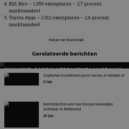
KIA Niro – 1.059 exemplaren – 2,7 procent
marktaandeel
Toyota Aygo – 1.012 exemplaren – 2,6 procent
marktaandeel
Feiten en Statistiek
Gerelateerde berichten
SUV WINT, CABRIO VERDWIJNT LANGZAAM
UIT BEELD
Zogeheten focusflitsers groot succes, zo werken ze
17 feb
Hét symbool van vrijheid en rijplezier verdwijnt
Bestverkochte auto van Europa nauwelijks
zichtbaar in Nederland
26 jan