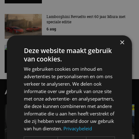
Lamborghini Revuelto eert 60 jaar Miura met
speciale editie
6 aug
×
Carbon fibre op je laadkabel: nergens voor nodig,
Deze website maakt gebruik
en precies daarom geweldig
van cookies.
5 aug
We gebruiken cookies om inhoud en
advertenties te personaliseren en om ons
verkeer te analyseren. We delen ook
AutoRAI.nl TV
informatie over uw gebruik van onze site
SUBSCRIBE
met onze advertentie- en analysepartners,
die deze kunnen combineren met andere
informatie die u aan hen heeft verstrekt of
die zij hebben verzameld door uw gebruik
van hun diensten.
Privacybeleid