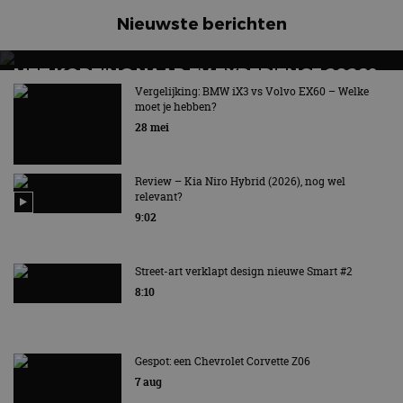
Nieuwste berichten
MET KORTING NAAR EV EXPERIENCE 2026?
AUTORAI REGELT HET!
Vergelijking: BMW iX3 vs Volvo EX60 – Welke
moet je hebben?
EV Experience 2026 van 24 tot 26 september
28 mei
Review – Kia Niro Hybrid (2026), nog wel
relevant?
9:02
Street-art verklapt design nieuwe Smart #2
8:10
Gespot: een Chevrolet Corvette Z06
7 aug